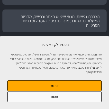
הצהרת נגישות, תנאי שימוש באתר ורכישה, מדניות
המשלוחים, החזרת מוצרים, ביטול הזמנה ומדניות
הפרטיות
הסכמה לקובצי עוגיות
מזהים אנונימיים וטכנולוגיות עוגיות מסייעות לנו ולנותני השירות שלנו להתאים באופן אישי
ולשפר את חוויית השימוש שלך באתר ובחנות המקוונת. אי הסכמה או ביטול הסכמה לשימוש
בקבצי עוגיות עלולים להשפיע לרעה על תכונות ופונקציות מסוימות באתר. בהחלטתך
להסכים לשימוש בקבצי עוגיות אתה מאשר לטכנולוגיות אלו לאסוף מידע מהמכשיר
טיפול לרכב עם אוטוסטור!
ומהדפדפן שלך.
אפשר
חסום
אוטוסטור - ספורט מוטורי, חלקי חילוף, אביזרים, שמנים, נוזלים, חומרי עבודה ומוצרי
טיפוח לרכב. התמונות להמחשה בלבד. ט.ל.ח. מבית
מ.ה אוטומדיה.