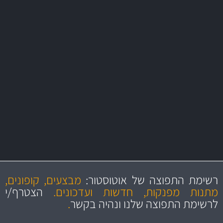
משלוח מהיר
באמצעות צ'יטה
משלוחים
יותר מ- 500 מסנני שמן, אוויר, דלק וקבינה
מחלקת המסננים שלנו עשירה וכוללת מסננים מקוריים ומסננים של MANN
ו- MAHLE גרמניה
מקצועיות
מחירים
הוגנים
ושירות מצויין
רשימת התפוצה של אוטוסטור:
מבצעים, קופונים,
והיצע מוצרים איכותי
מתנות מפנקות, חדשות ועדכונים.
הצטרף/י
לרשימת התפוצה שלנו ונהיה בקשר
.