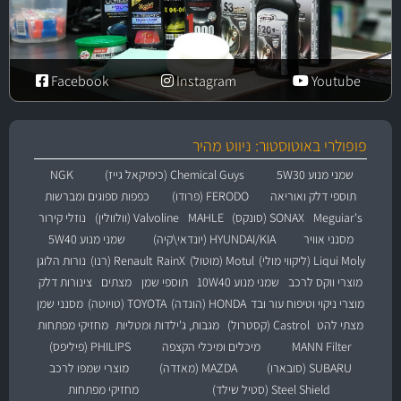
Facebook
Instagram
Youtube
פופולרי באוטוסטור: ניווט מהיר
שמני מנוע 5W30
Chemical Guys (כימיקאל גייז)
NGK
תוספי דלק ואוריאה
FERODO (פרודו)
כפפות ספוגים ומברשות
Meguiar's
SONAX (סונקס)
MAHLE
Valvoline (וולוולין)
נוזלי קירור
מסנני אוויר
HYUNDAI/KIA (יונדאי\קיה)
שמני מנוע 5W40
Liqui Moly (ליקווי מולי)
Motul (מוטול)
RainX
Renault (רנו)
נורות הלוגן
מוצרי ווקס לרכב
שמני מנוע 10W40
תוספי שמן
מצתים
צינורות דלק
מוצרי ניקוי וטיפוח עור ובד
HONDA (הונדה)
TOYOTA (טויוטה)
מסנני שמן
מצתי להט
Castrol (קסטרול)
מגבות, ג'ילדות ומטליות
מחזיקי מפתחות
MANN Filter
מיכלים ומיכלי הקצפה
PHILIPS (פיליפס)
SUBARU (סובארו)
MAZDA (מאזדה)
מוצרי שמפו לרכב
Steel Shield (סטיל שילד)
מחזיקי מפתחות