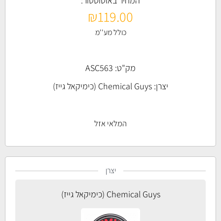
המחיר באוטוסטור:
₪
119.00
כולל מע''מ
מק"ט: ASC563
יצרן:
Chemical Guys (כימיקאל גייז)
המלאי אזל
יצרן
Chemical Guys (כימיקאל גייז)