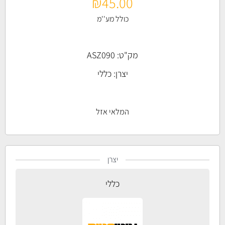
₪
45.00
כולל מע''מ
מק"ט: ASZ090
יצרן:
כללי
המלאי אזל
יצרן
כללי