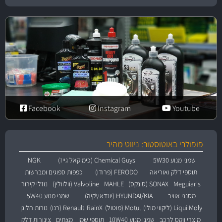
Facebook
Instagram
Youtube
פופולרי באוטוסטור: ניווט מהיר
שמני מנוע 5W30
Chemical Guys (כימיקאל גייז)
NGK
תוספי דלק ואוריאה
FERODO (פרודו)
כפפות ספוגים ומברשות
Meguiar's
SONAX (סונקס)
MAHLE
Valvoline (וולוולין)
נוזלי קירור
מסנני אוויר
HYUNDAI/KIA (יונדאי\קיה)
שמני מנוע 5W40
Liqui Moly (ליקווי מולי)
Motul (מוטול)
RainX
Renault (רנו)
נורות הלוגן
מוצרי ווקס לרכב
שמני מנוע 10W40
תוספי שמן
מצתים
צינורות דלק