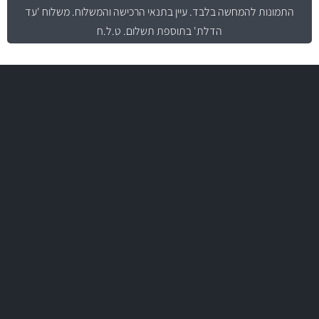
התמונות להמחשה בלבד.
עיין בתנאי הרכישה והמשלוח
. משלוח 'עד
הדלת' בתוספת תשלום. ט.ל.ח
משלוח מהיר
באמצעות צ'יטה
משלוחים