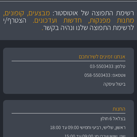
מקצועיות
מחירים
הוגנים
ושירות מצויין
רשימת התפוצה של אוטוסטור:
מבצעים, קופונים,
והיצע מוצרים איכותי
מתנות מפנקות, חדשות ועדכונים.
הצטרף/י
לרשימת התפוצה שלנו ונהיה בקשר
.
אנחנו זמינים לשירותכם
טלפון: 03-5503433
ווטסאפ: 058-5503433
ביטול עיסקה
החנות
בצלאל 6 חולון
ראשון, שלישי, רביעי וחמישי 09:00 עד 18:00
שני, שישי וערבי חג 09:00 עד 15:00