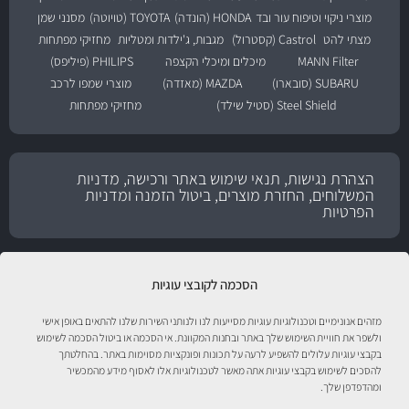
מוצרי ניקוי וטיפוח עור ובד
HONDA (הונדה)
TOYOTA (טויוטה)
מסנני שמן
מצתי להט
Castrol (קסטרול)
מגבות, ג'ילדות ומטליות
מחזיקי מפתחות
MANN Filter
מיכלים ומיכלי הקצפה
PHILIPS (פיליפס)
SUBARU (סובארו)
MAZDA (מאזדה)
מוצרי שמפו לרכב
Steel Shield (סטיל שילד)
מחזיקי מפתחות
הצהרת נגישות, תנאי שימוש באתר ורכישה, מדניות
המשלוחים, החזרת מוצרים, ביטול הזמנה ומדניות
הפרטיות
הסכמה לקובצי עוגיות
מזהים אנונימיים וטכנולוגיות עוגיות מסייעות לנו ולנותני השירות שלנו להתאים באופן אישי
ולשפר את חוויית השימוש שלך באתר ובחנות המקוונת. אי הסכמה או ביטול הסכמה לשימוש
בקבצי עוגיות עלולים להשפיע לרעה על תכונות ופונקציות מסוימות באתר. בהחלטתך
להסכים לשימוש בקבצי עוגיות אתה מאשר לטכנולוגיות אלו לאסוף מידע מהמכשיר
ומהדפדפן שלך.
טיפול לרכב עם אוטוסטור!