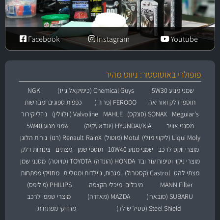
Facebook
Instagram
Youtube
פופולרי באוטוסטור: ניווט מהיר
שמני מנוע 5W30
Chemical Guys (כימיקאל גייז)
NGK
תוספי דלק ואוריאה
FERODO (פרודו)
כפפות ספוגים ומברשות
Meguiar's
SONAX (סונקס)
MAHLE
Valvoline (וולוולין)
נוזלי קירור
מסנני אוויר
HYUNDAI/KIA (יונדאי\קיה)
שמני מנוע 5W40
Liqui Moly (ליקווי מולי)
Motul (מוטול)
RainX
Renault (רנו)
נורות הלוגן
מוצרי ווקס לרכב
שמני מנוע 10W40
תוספי שמן
מצתים
צינורות דלק
מוצרי ניקוי וטיפוח עור ובד
HONDA (הונדה)
TOYOTA (טויוטה)
מסנני שמן
מצתי להט
Castrol (קסטרול)
מגבות, ג'ילדות ומטליות
מחזיקי מפתחות
MANN Filter
מיכלים ומיכלי הקצפה
PHILIPS (פיליפס)
SUBARU (סובארו)
MAZDA (מאזדה)
מוצרי שמפו לרכב
Steel Shield (סטיל שילד)
מחזיקי מפתחות