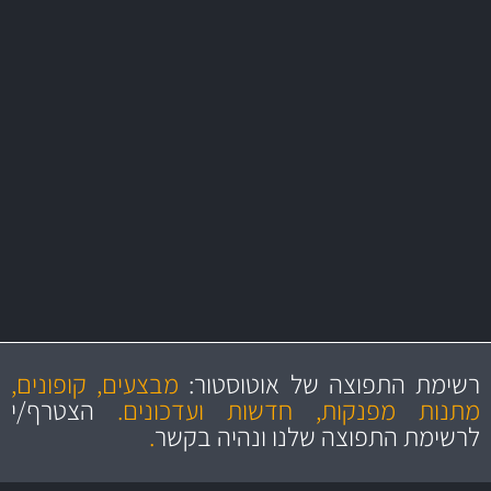
משלוח מהיר
באמצעות צ'יטה
משלוחים
יותר מ- 500 מסנני שמן, אוויר, דלק וקבינה
מחלקת המסננים שלנו עשירה וכוללת מסננים מקוריים ומסננים של MANN
ו- MAHLE גרמניה
מקצועיות
מחירים
הוגנים
ושירות מצויין
רשימת התפוצה של אוטוסטור:
מבצעים, קופונים,
והיצע מוצרים איכותי
מתנות מפנקות, חדשות ועדכונים.
הצטרף/י
לרשימת התפוצה שלנו ונהיה בקשר
.