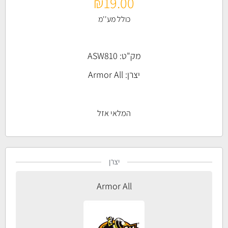
₪
19.00
כולל מע''מ
מק"ט: ASW810
יצרן:
Armor All
המלאי אזל
יצרן
Armor All