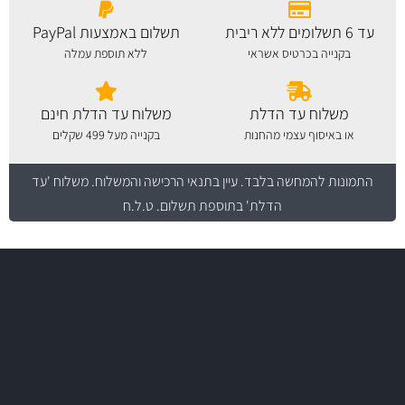
עד 6 תשלומים ללא ריבית
תשלום באמצעות PayPal
בקנייה בכרטיס אשראי
ללא תוספת עמלה
משלוח עד הדלת
משלוח עד הדלת חינם
או באיסוף עצמי מהחנות
בקנייה מעל 499 שקלים
התמונות להמחשה בלבד.
עיין בתנאי הרכישה והמשלוח
. משלוח 'עד
הדלת' בתוספת תשלום. ט.ל.ח
משלוח מהיר
באמצעות צ'יטה
משלוחים