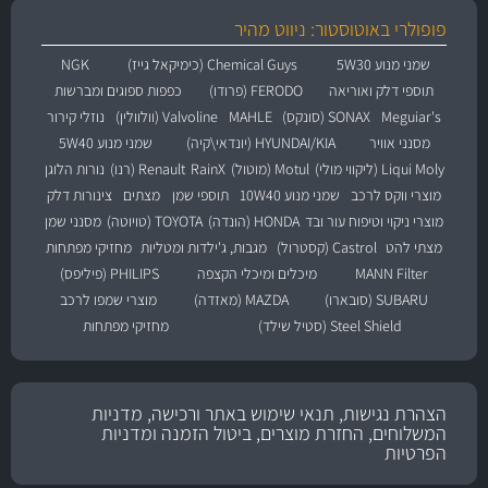
פופולרי באוטוסטור: ניווט מהיר
שמני מנוע 5W30
Chemical Guys (כימיקאל גייז)
NGK
תוספי דלק ואוריאה
FERODO (פרודו)
כפפות ספוגים ומברשות
Meguiar's
SONAX (סונקס)
MAHLE
Valvoline (וולוולין)
נוזלי קירור
מסנני אוויר
HYUNDAI/KIA (יונדאי\קיה)
שמני מנוע 5W40
Liqui Moly (ליקווי מולי)
Motul (מוטול)
RainX
Renault (רנו)
נורות הלוגן
מוצרי ווקס לרכב
שמני מנוע 10W40
תוספי שמן
מצתים
צינורות דלק
מוצרי ניקוי וטיפוח עור ובד
HONDA (הונדה)
TOYOTA (טויוטה)
מסנני שמן
מצתי להט
Castrol (קסטרול)
מגבות, ג'ילדות ומטליות
מחזיקי מפתחות
MANN Filter
מיכלים ומיכלי הקצפה
PHILIPS (פיליפס)
SUBARU (סובארו)
MAZDA (מאזדה)
מוצרי שמפו לרכב
Steel Shield (סטיל שילד)
מחזיקי מפתחות
הצהרת נגישות, תנאי שימוש באתר ורכישה, מדניות
המשלוחים, החזרת מוצרים, ביטול הזמנה ומדניות
הפרטיות