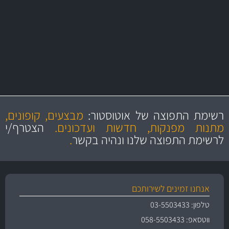
יותר מ- 500 מסנני שמן, אוויר, דלק וקבינה
מחלקת המסננים שלנו עשירה וכוללת מסננים מקוריים ומסננים של MANN
ו- MAHLE גרמניה
מקצועיות
מחירים
הוגנים
ושירות מצויין
רשימת התפוצה של אוטוסטור:
מבצעים, קופונים,
והיצע מוצרים איכותי
מתנות מפנקות, חדשות ועדכונים.
הצטרף/י
לרשימת התפוצה שלנו ונהיה בקשר
.
אנחנו זמינים לשירותכם
טלפון: 03-5503433
ווטסאפ: 058-5503433