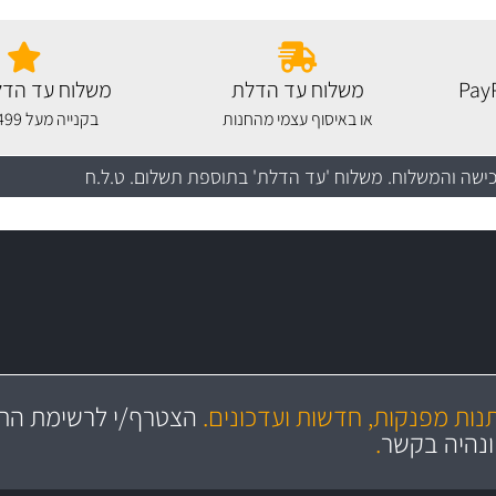
משלוח עד הדלת
משלוח עד הדל
או באיסוף עצמי מהחנות
בקנייה מעל 499 שקלים
כישה והמשלוח
. משלוח 'עד הדלת' בתוספת תשלום. ט.ל.ח
מקצועיות
יותר מ- 400 מוצרי טיפוח לרכב
מחלקת המסננים שלנו עשירה וכוללת מסננים מקוריים ומסננים של MANN ו- MAHLE
ושירות מצויין
בקרו במחלקת מוצרי טיפוח 
תנות מפנקות, חדשות ועדכונים.
הצטרף/י לרשימת התפ
ניה
והי
ונהיה בקשר
.