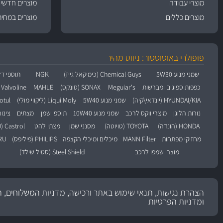
מוצרי עבודה
מוצרים חדשי
מוצרים כללים
מוצרים במחיר
פופולרי באוטוסטור: ניווט מהיר
שמני מנוע 5W30
Chemical Guys (כימיקאל גייז)
NGK
תוספי דל
כפפות ספוגים ומברשות
Meguiar's
SONAX (סונקס)
MAHLE
Valvoline (וולוולין)
HYUNDAI/KIA (יונדאי\קיה)
שמני מנוע 5W40
Liqui Moly (ליקווי מולי)
Motul (מו
נורות הלוגן
מוצרי ווקס לרכב
שמני מנוע 10W40
תוספי שמן
מצתים
צינו
HONDA (הונדה)
TOYOTA (טויוטה)
מסנני שמן
מצתי להט
Castrol (קסטרול)
מחזיקי מפתחות
MANN Filter
מיכלים ומיכלי הקצפה
PHILIPS (פיליפס)
BARU
מוצרי שמפו לרכב
Steel Shield (סטיל שילד)
הצהרת נגישות, תנאי שימוש באתר ורכישה, מדניות המשלוחים, ה
ומדניות הפרטיות