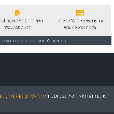
עד 6 תשלומים ללא ריבית
תשלום גם באמצעות PayPal
בקנייה בכרטיס אשראי
ללא תוספת עמלה
התמונות להמחשה בלבד.
עיין בתנאי הר
משלוח מהיר
יותר מ- 500 מסנני שמן, אוויר, דלק וקבינה
כותיות במחיר
באמצעות צ'יטה
רשימת התפוצה של אוטוסטור:
מבצעים, קופונים, מ
משלוחים
גרמ