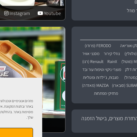
ם
 מוזל
Instagram
Youtube
ק ואוריאה
FERODO (פרודו)
נוזלי קירור
מסנני אוויר
טול)
RainX
Renault (רנו)
רות דלק
מוצרי ניקוי וטיפוח עור ובד
מגבות, ג'ילדות ומטליות
SU (סובארו)
MAZDA (מאזדה)
מחזיקי מפתחות
מזהים אנונימיים וטכנולוג
באתר ובחנות המקוונת. אי
מסוימות באתר. בהחלטתך 
חזרת מוצרים, ביטול הזמנה
שלך.
טיפול לרכב עם אוטוסטו