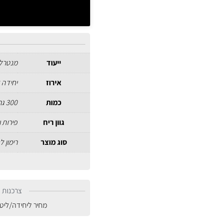
ייעוד
מנטרל 
אירוז
יחידה 
כמות
300 גרם
גוון ריח
פירות 
סוג מוצר
רימון ל
צרכנות נ
מחיר ליחידה/ליט