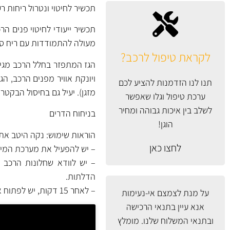
תכשיר לחיטוי ונטרול ריחות רעים ב
תכשיר ייעודי לחיטוי פנים ה
מעולה להתמודדות עם ריח סיגר
לקראת טיפול לרכב?
הגז המתפזר בחלל הרכב מגיע
ויונקת אוויר מפנים הרכב, ה
תנו לנו הזדמנות להציע לכם
מזגן). יעיל גם בחיסול הבקטר
ערכת טיפול וגלו שאפשר
לשלב בין איכות גבוהה ומחיר
בניחוח הדרים
הוגן!
הוראות שימוש: נקה היטב את
לחצו כאן
– יש להפעיל את מערכת המיזוג ברכב בעוצמה 
– יש לוודא שחלונות הרכב ס
הדלתות.
– לאחר 15 דקות, יש לפתוח את דלתות הרכב ולהמתין 2-3 דקות לאוורור חלל הרכב.
על מנת לצמצם אי-נעימות
אנא עיין
בתנאי הרכישה
ובתנאי המשלוח
שלנו. מומלץ