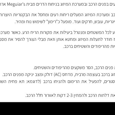
פנים הרכב ובמערכת המיזוג בניחוח הדרים מבית Meguiar's ארה"ב.
רכב ומערכת המיזוג המעלים ריחות רעים ומחסל את הבקטריות היוצרות
יות, עובש, חרקים ועוד. מופעל כ”רימון” לשימוש נוח ומהיר.
 לכל המשטחים ומנטרל ביעילות את מקורות הריח הרע. כאשר מערכת
גז חודר לתעלות המיזוג ומחטא אותן וזאת מבלי הצורך להסיר את מסנן
יות מהריפודים והשטיחים ברכב.
 פנים הרכב, הסר משקעים מהריפודים והשטיחים.
מרבית, מדחס (AC) דולק ומצב יניקה מפנים הרכב.
גורים, להפעיל את הרימום ולהניחו ברכב (לדוגמא: תא פחית השת