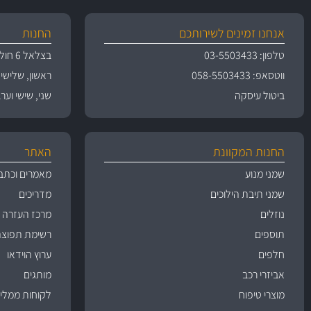
אנחנו זמינים לשירותכם
החנות
טלפון: 03-5503433
בצלאל 6 חולון
ווטסאפ: 058-5503433
ראשון, שלישי, רביעי 
ביטול עיסקה
שני, שישי וערבי חג 09:00
החנות המקוונת
האתר
שמני מנוע
מאמרים וכתב
שמני תיבת הילוכים
מדריכים
נוזלים
מרכז העזרה
תוספים
רשימת תפוצה
חלפים
ערוץ הוידאו
אביזרי רכב
מותגים
מוצרי טיפוח
לקוחות ממליצ