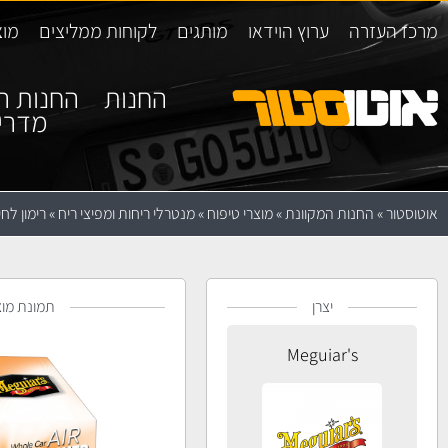
מרכז העזרה
ערוץ הוידאו
מותגים
לקוחות ממליצים
מוצ
החנות
החנות ה
מדרי
אוטוסטור
»
החנות המקוונת
»
מוצרי טיפוח
»
מנטרלי ריחות ומפיצי ריח
»
רימון לחיט
יצרן
תמונת מוצ
Meguiar's