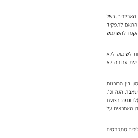
 האביזרים. כשל
בהתאם לתפקיד
, הקפד להשתמש
ועות של GATES מתוכננות ומעוצבות לשימוש ללא
יעת עבודה לא
ן בין הבוכנות
אבת הגה וכו'.
אותו מערך מכאני ויש מכוניות הכוללות יותר מ-2 רצועות (לדוגמה: רצועת
וספת האחראית על
ים מתקדמים בתהליכים מתקדמים