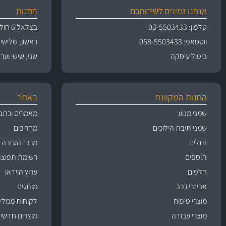
אנחנו זמינים לשירותכם
החנות
טלפון: 03-5503433
בצלאל 6 חולון
ווטסאפ: 058-5503433
ראשון, שלישי, רביעי 
ביטול עיסקה
שני, שישי וערבי חג 09:00
החנות המקוונת
האתר
שמני מנוע
מאמרים וכתב
שמני תיבת הילוכים
מדריכים
נוזלים
מרכז העזרה
תוספים
רשימת תפוצה
חלפים
ערוץ הוידאו
אביזרי רכב
מותגים
מוצרי טיפוח
לקוחות ממליצ
מוצרי עבודה
מוצרים חדשי