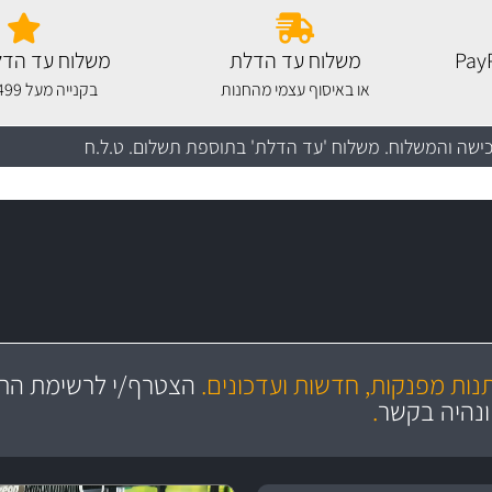
משלוח עד הדלת
משלוח עד הדל
או באיסוף עצמי מהחנות
בקנייה מעל 499 שקלים
כישה והמשלוח
. משלוח 'עד הדלת' בתוספת תשלום. ט.ל.ח
מקצועיות
ושירות מצויין
תנות מפנקות, חדשות ועדכונים.
הצטרף/י לרשימת התפ
והי
ונהיה בקשר
.