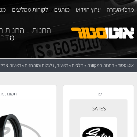
מרכז העזרה
ערוץ הוידאו
מותגים
לקוחות ממליצים
מוצ
החנות
החנות ה
מדרי
אוטוסטור
»
החנות המקוונת
»
חלפים
»
רצועות, גלגלות ומותחנים
»
רצועות אביזר
יצרן
תמונת מוצ
GATES