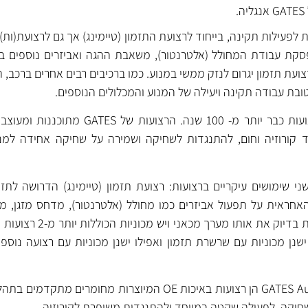
לפעילות תקינה, בייחוד לרצועת התזמון (טיימינג) אך גם לרצועת(ות)
פסקת עבודת המחולל (אלטרנטור), משאבת ההגה ואביזרים נוספים 
ועת תזמון יגרום לנזק ממשי במנוע. כמו ברכיבים רבים אחרים ברכב
טובת עבודה תקינה ויעילה של המנוע והמכלולים הנוספים.
GATES מפתחת ומייצרת רצועות כבר יותר מ- 100 שנה. הרצ
ד קורוזיה וחום, להתנגדות לשחיקה ושמירה על שחיקה אחידה למנ
 שימושים עיקריים ברצועות: רצועת תזמון (טיימינג) הדרושה לתזמו
אחראית על תפעול אביזרים כמו מחולל (אלטרנטור), מדחס מזגן, מש
בפועל לא כל המכוניות כוללות בדיוק את 
ביזרים), ישנן מכוניות עם שרשרת תזמון ואפילו ישנן מכוניות עם רצועה נ
GATES Automotive MICRO-V BELTS הן רצועות באיכות OE המיוצרות מחומר
שחיקה, לפעולה שקטה במיוחד ולהתנגדות משופרת לקורוזיה.