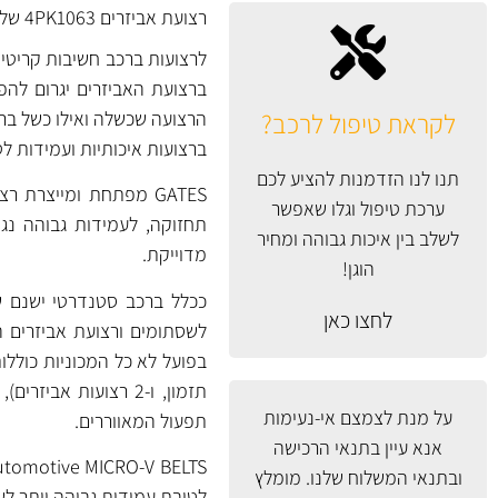
רצועת אביזרים 4PK1063 של GATES אנגליה.
לרצועות ברכב חשיבות קריטית 
ברצועת האביזרים יגרום לה
לקראת טיפול לרכב?
הרצועה שכשלה ואילו כשל ברצ
ברצועות איכותיות ועמידות ל
תנו לנו הזדמנות להציע לכם
ערכת טיפול וגלו שאפשר
תחזוקה, לעמידות גבוהה נג
לשלב בין איכות גבוהה ומחיר
מדוייקת.
הוגן!
ככלל ברכב סטנדרטי ישנם שני
לחצו כאן
לשסתומים ורצועת אביזרים ה
תזמון, ו-2 רצועות א
על מנת לצמצם אי-נעימות
תפעול המאווררים.
אנא עיין
בתנאי הרכישה
ובתנאי המשלוח
שלנו. מומלץ
לטובת עמידות גבוהה יותר ל