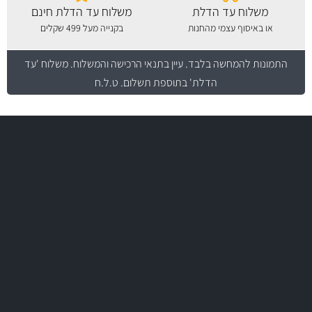
משלוח עד הדלת
משלוח עד הדלת חינם
או באיסוף עצמי מהחנות
בקנייה מעל 499 שקלים
התמונות להמחשה בלבד.
עיין בתנאי הרכישה והמשלוח
. משלוח 'עד
הדלת' בתוספת תשלום. ט.ל.ח
משלוח מהיר
באמצעות צ'יטה
משלוחים
יותר מ- 500 מסנני שמן, אוויר, דלק וקבינה
מחלקת המסננים שלנו עשירה וכוללת מסננים מקוריים ומסננים של MANN