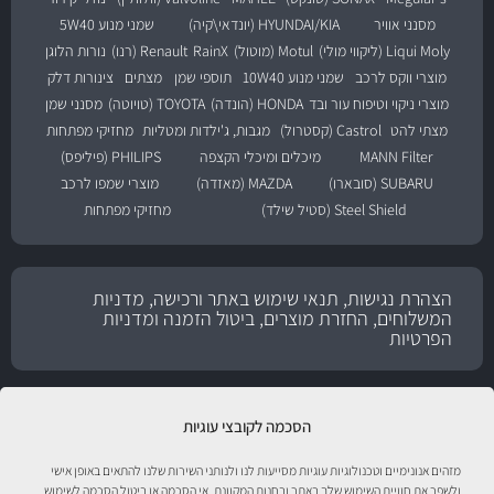
מסנני אוויר
HYUNDAI/KIA (יונדאי\קיה)
שמני מנוע 5W40
Liqui Moly (ליקווי מולי)
Motul (מוטול)
RainX
Renault (רנו)
נורות הלוגן
מוצרי ווקס לרכב
שמני מנוע 10W40
תוספי שמן
מצתים
צינורות דלק
מוצרי ניקוי וטיפוח עור ובד
HONDA (הונדה)
TOYOTA (טויוטה)
מסנני שמן
מצתי להט
Castrol (קסטרול)
מגבות, ג'ילדות ומטליות
מחזיקי מפתחות
MANN Filter
מיכלים ומיכלי הקצפה
PHILIPS (פיליפס)
SUBARU (סובארו)
MAZDA (מאזדה)
מוצרי שמפו לרכב
Steel Shield (סטיל שילד)
מחזיקי מפתחות
הצהרת נגישות, תנאי שימוש באתר ורכישה, מדניות
המשלוחים, החזרת מוצרים, ביטול הזמנה ומדניות
הפרטיות
הסכמה לקובצי עוגיות
מזהים אנונימיים וטכנולוגיות עוגיות מסייעות לנו ולנותני השירות שלנו להתאים באופן אישי
ולשפר את חוויית השימוש שלך באתר ובחנות המקוונת. אי הסכמה או ביטול הסכמה לשימוש