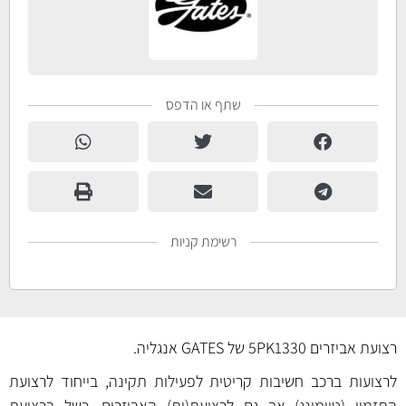
שתף או הדפס
רשימת קניות
רצועת אביזרים 5PK1330 של GATES אנגליה.
לרצועות ברכב חשיבות קריטית לפעילות תקינה, בייחוד לרצועת
התזמון (טיימינג) אך גם לרצועת(ות) האביזרים. כשל ברצועת