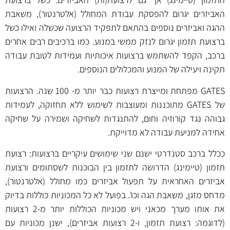
האביזרים יגרום להפסקת עבודת המחולל (אלטרנטור), משאבת
ההגה ואביזרים נוספים בהתאם לתפקיד הרצועה שכשלה ואילו כשל
ברצועת תזמון יגרום לנזק ממשי במנוע. כמו ברכיבים רבים אחרים
ברכב, הקפד להשתמש ברצועות איכותיות ועמידות לטובת עבודה
תקינה ויעילה של המנוע והמכלולים הנוספים.
GATES מפתחת ומייצרת רצועות כבר יותר מ- 100 שנה. הרצועות
של GATES מתוכננות ומעוצבות לשימוש ללא תחזוקה, לעמידות
גבוהה נגד קורוזיה וחום, להתנגדות לשחיקה ושמירה על שחיקה
אחידה למניעת עבודה לא מדוייקת.
ככלל ברכב סטנדרטי ישנם שני שימושים עיקריים ברצועות: רצועת
תזמון (טיימינג) הדרושה לתזמון בין הבוכנות לשסתומים ורצועת
אביזרים האחראית על תפעול אביזרים כמו מחולל (אלטרנטור),
מדחס מזגן, משאבת הגה וכו'. בפועל לא כל המכוניות כוללות בדיוק
את אותו מערך מכאני ויש מכוניות הכוללות יותר מ-2 רצועות
(לדוגמה: רצועת תזמון, ו-2 רצועות אביזרים), ישנן מכוניות עם