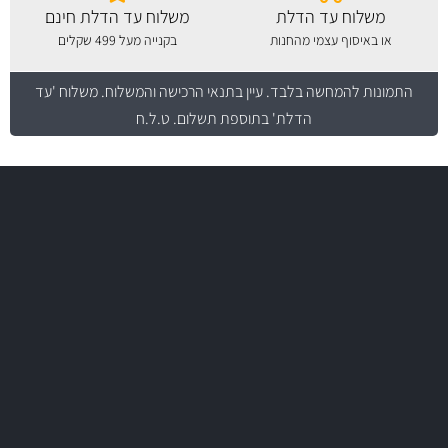
משלוח עד הדלת
משלוח עד הדלת חינם
או באיסוף עצמי מהחנות
בקנייה מעל 499 שקלים
התמונות להמחשה בלבד.
עיין בתנאי הרכישה והמשלוח
. משלוח 'עד
הדלת' בתוספת תשלום. ט.ל.ח
משלוח מהיר
באמצעות צ'יטה
יותר מ- 400 מוצרי טיפוח לרכב
משלוחים
MAN
בקרו במחלקת מוצרי טיפוח הרכב שלנו עם היצע עשיר, מקצועי ועם תגי
מחיר מעולים!