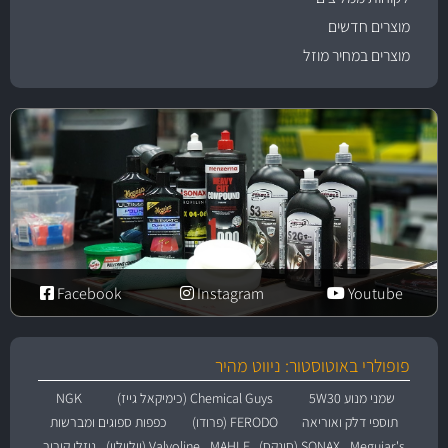
מוצרים חדשים
מוצרים במחיר מוזל
Facebook
Instagram
Youtube
פופולרי באוטוסטור: ניווט מהיר
שמני מנוע 5W30
Chemical Guys (כימיקאל גייז)
NGK
תוספי דלק ואוריאה
FERODO (פרודו)
כפפות ספוגים ומברשות
Meguiar's
SONAX (סונקס)
MAHLE
Valvoline (וולוולין)
נוזלי קירור