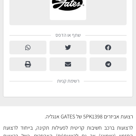
שתף או הדפס
רשימת קניות
רצועת אביזרים 5PK1398 של GATES אנגליה.
לרצועות ברכב חשיבות קריטית לפעילות תקינה, בייחוד לרצועת
התזמון (טיימינג) אך גם לרצועת(ות) האביזרים. כשל ברצועת