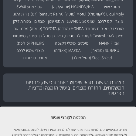
מסנני אוויר
HYUNDAI/KIA (יונדאי\קיה)
שמני מנוע 5W40
Liqui Moly (ליקווי מולי)
Motul (מוטול)
RainX
Renault (רנו)
נורות הלוגן
מוצרי ווקס לרכב
שמני מנוע 10W40
תוספי שמן
מצתים
צינורות דלק
מוצרי ניקוי וטיפוח עור ובד
HONDA (הונדה)
TOYOTA (טויוטה)
מסנני שמן
מצתי להט
Castrol (קסטרול)
מגבות, ג'ילדות ומטליות
מחזיקי מפתחות
MANN Filter
מיכלים ומיכלי הקצפה
PHILIPS (פיליפס)
SUBARU (סובארו)
MAZDA (מאזדה)
מוצרי שמפו לרכב
Steel Shield (סטיל שילד)
מחזיקי מפתחות
הצהרת נגישות, תנאי שימוש באתר ורכישה, מדניות
המשלוחים, החזרת מוצרים, ביטול הזמנה ומדניות
הפרטיות
הסכמה לקובצי עוגיות
מזהים אנונימיים וטכנולוגיות עוגיות מסייעות לנו ולנותני השירות שלנו להתאים באופן אישי
ולשפר את חוויית השימוש שלך באתר ובחנות המקוונת. אי הסכמה או ביטול הסכמה לשימוש