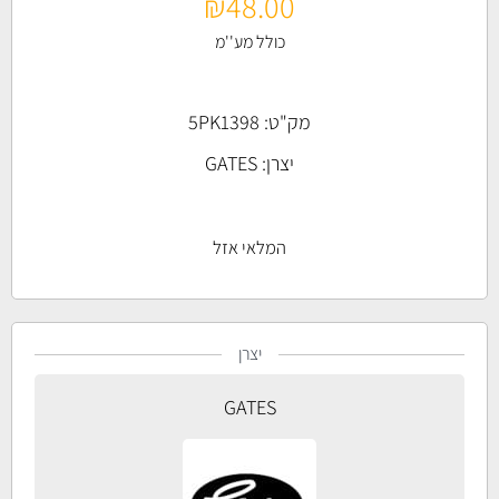
₪
48.00
כולל מע''מ
מק"ט: 5PK1398
יצרן:
GATES
המלאי אזל
יצרן
GATES