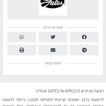
שתף או הדפס
רשימת קניות
רצועת אביזרים 6PK1113 של GATES אנגליה.
לרצועות ברכב חשיבות קריטית לפעילות תקינה, בייחוד לרצועת
התזמון (טיימינג) אך גם לרצועת(ות) האביזרים. כשל ברצועת