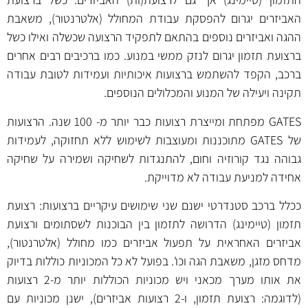
האביזרים יגרום להפסקת עבודת המחולל (אלטרנטור), משאבת
ההגה ואביזרים נוספים בהתאם לתפקיד הרצועה שכשלה ואילו כשל
ברצועת תזמון יגרום לנזק ממשי במנוע. כמו ברכיבים רבים אחרים
ברכב, הקפד להשתמש ברצועות איכותיות ועמידות לטובת עבודה
תקינה ויעילה של המנוע והמכלולים הנוספים.
GATES מפתחת ומייצרת רצועות כבר יותר מ- 100 שנה. הרצועות
של GATES מתוכננות ומעוצבות לשימוש ללא תחזוקה, לעמידות
גבוהה נגד קורוזיה וחום, להתנגדות לשחיקה ושמירה על שחיקה
אחידה למניעת עבודה לא מדוייקת.
ככלל ברכב סטנדרטי ישנם שני שימושים עיקריים ברצועות: רצועת
תזמון (טיימינג) הדרושה לתזמון בין הבוכנות לשסתומים ורצועת
אביזרים האחראית על תפעול אביזרים כמו מחולל (אלטרנטור),
מדחס מזגן, משאבת הגה וכו'. בפועל לא כל המכוניות כוללות בדיוק
את אותו מערך מכאני ויש מכוניות הכוללות יותר מ-2 רצועות
(לדוגמה: רצועת תזמון, ו-2 רצועות אביזרים), ישנן מכוניות עם