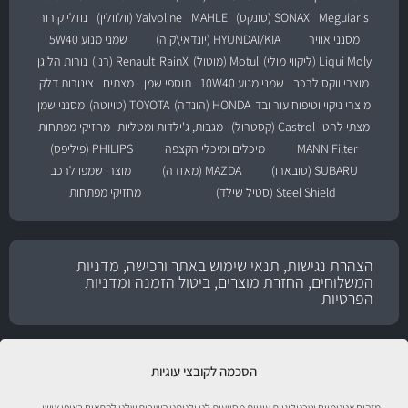
Meguiar's
SONAX (סונקס)
MAHLE
Valvoline (וולוולין)
נוזלי קירור
מסנני אוויר
HYUNDAI/KIA (יונדאי\קיה)
שמני מנוע 5W40
Liqui Moly (ליקווי מולי)
Motul (מוטול)
RainX
Renault (רנו)
נורות הלוגן
מוצרי ווקס לרכב
שמני מנוע 10W40
תוספי שמן
מצתים
צינורות דלק
מוצרי ניקוי וטיפוח עור ובד
HONDA (הונדה)
TOYOTA (טויוטה)
מסנני שמן
מצתי להט
Castrol (קסטרול)
מגבות, ג'ילדות ומטליות
מחזיקי מפתחות
MANN Filter
מיכלים ומיכלי הקצפה
PHILIPS (פיליפס)
SUBARU (סובארו)
MAZDA (מאזדה)
מוצרי שמפו לרכב
Steel Shield (סטיל שילד)
מחזיקי מפתחות
הצהרת נגישות, תנאי שימוש באתר ורכישה, מדניות
המשלוחים, החזרת מוצרים, ביטול הזמנה ומדניות
הפרטיות
הסכמה לקובצי עוגיות
מזהים אנונימיים וטכנולוגיות עוגיות מסייעות לנו ולנותני השירות שלנו להתאים באופן אישי