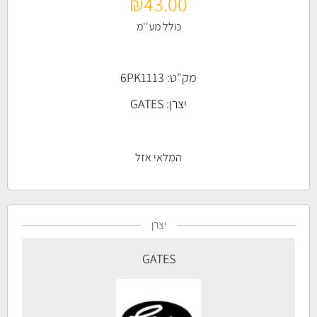
₪
43.00
כולל מע''מ
מק"ט: 6PK1113
יצרן:
GATES
המלאי אזל
יצרן
GATES