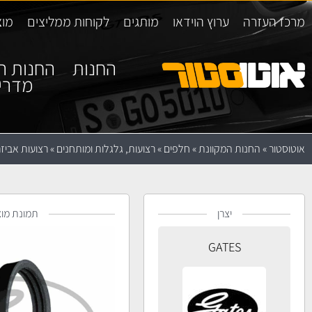
מרכז העזרה
ערוץ הוידאו
מותגים
לקוחות ממליצים
מוצ
החנות
החנות ה
מדרי
אוטוסטור
»
החנות המקוונת
»
חלפים
»
רצועות, גלגלות ומותחנים
»
רצועות אביזר
יצרן
תמונת מוצ
GATES