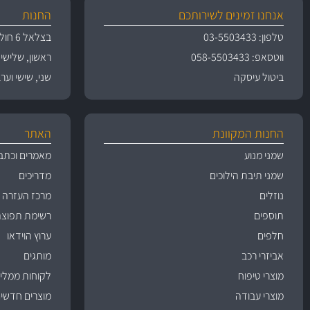
אנחנו זמינים לשירותכם
החנות
טלפון: 03-5503433
בצלאל 6 חולון
ווטסאפ: 058-5503433
ראשון, שלישי, רביעי 
ביטול עיסקה
שני, שישי וערבי חג 09:00
החנות המקוונת
האתר
שמני מנוע
מאמרים וכתב
שמני תיבת הילוכים
מדריכים
נוזלים
מרכז העזרה
תוספים
רשימת תפוצה
חלפים
ערוץ הוידאו
אביזרי רכב
מותגים
מוצרי טיפוח
לקוחות ממליצ
מוצרי עבודה
מוצרים חדשי