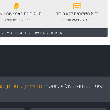
עד 6 תשלומים ללא ריבית
תשלום גם באמצעות PayPal
בקנייה בכרטיס אשראי
ללא תוספת עמלה
התמונות להמחשה בלבד.
עיין בתנאי הר
משלוח מהיר
יותר מ- 500 מסנני שמן, אוויר, דלק וקבינה
כותיות במחיר
באמצעות צ'יטה
רשימת התפוצה של אוטוסטור:
מבצעים, קופונים, מ
משלוחים
גרמ