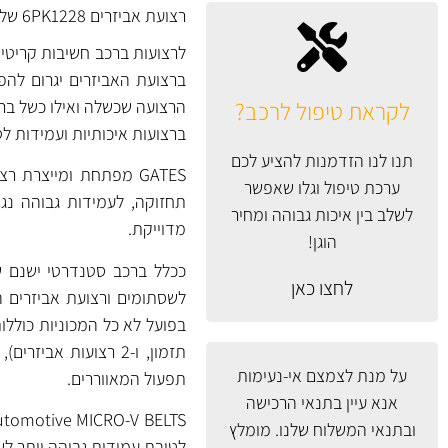
רצועת אביזרים 6PK1228 של GATES אנגליה.
לרצועות ברכב חשיבות קריטית 
ברצועת האביזרים יגרום לה
לקראת טיפול לרכב?
הרצועה שכשלה ואילו כשל ברצ
ברצועות איכותיות ועמידות ל
תנו לנו הזדמנות להציע לכם
ערכת טיפול וגלו שאפשר
תחזוקה, לעמידות גבוהה נג
לשלב בין איכות גבוהה ומחיר
מדוייקת.
הוגן!
ככלל ברכב סטנדרטי ישנם שני
לחצו כאן
לשסתומים ורצועת אביזרים ה
תזמון, ו-2 רצועות א
על מנת לצמצם אי-נעימות
תפעול המאווררים.
אנא עיין
בתנאי הרכישה
ובתנאי המשלוח
שלנו. מומלץ
לטובת עמידות גבוהה יותר ל