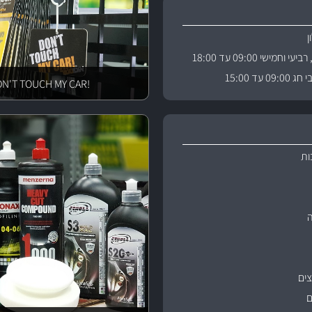
וחמישי 09:00 עד 18:00
 עד 15:00
!DON'T TOUCH MY CAR
ות
ים
ם