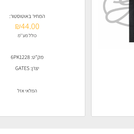
המחיר באוטוסטור:
₪
44.00
כולל מע''מ
מק"ט: 6PK1228
יצרן:
GATES
המלאי אזל