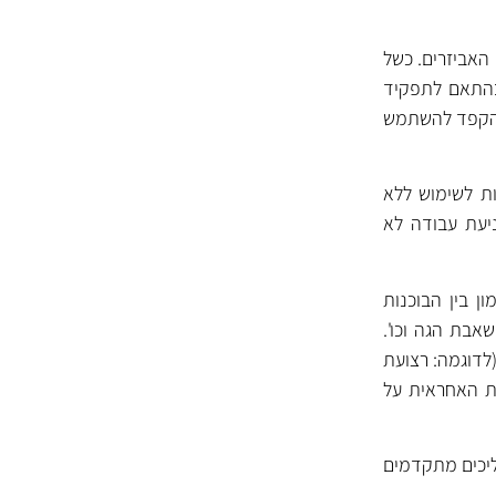
 האביזרים. כשל
בהתאם לתפקיד
, הקפד להשתמש
ועות של GATES מתוכננות ומעוצבות לשימוש ללא
יעת עבודה לא
ן בין הבוכנות
אבת הגה וכו'.
אותו מערך מכאני ויש מכוניות הכוללות יותר מ-2 רצועות (לדוגמה: רצועת
וספת האחראית על
ים מתקדמים בתהליכים מתקדמים