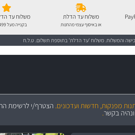
משלוח עד הדלת
משלוח עד הדל
או באיסוף עצמי מהחנות
בקנייה מעל 499 שקלים
כישה והמשלוח
. משלוח 'עד הדלת' בתוספת תשלום. ט.ל.ח
מקצועיות
יותר מ- 400 מוצרי טיפוח לרכב
מחלקת המסננים שלנו עשירה וכוללת מסננים מקוריים ומסננים של MANN ו- MAHLE
ושירות מצויין
בקרו במחלקת מוצרי טיפוח 
תנות מפנקות, חדשות ועדכונים.
הצטרף/י לרשימת התפ
ניה
והי
ונהיה בקשר
.