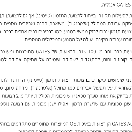
לפעילות תקינה, בייחוד לרצועת התזמון (טיימינג) אך גם לרצועת(ות)
פסקת עבודת המחולל (אלטרנטור), משאבת ההגה ואביזרים נוספים 
ועת תזמון יגרום לנזק ממשי במנוע. כמו ברכיבים רבים אחרים ברכב
טובת עבודה תקינה ויעילה של המנוע והמכלולים הנוספים.
GATES מפתחת ומייצרת רצועות כבר יותר מ- 100 שנה. הרצ
ד קורוזיה וחום, להתנגדות לשחיקה ושמירה על שחיקה אחידה למנ
 שימושים עיקריים ברצועות: רצועת תזמון (טיימינג) הדרושה לתזמו
אחראית על תפעול אביזרים כמו מחולל (אלטרנטור), מדחס מזגן, מש
בפועל לא כל המכוניות כוללות בדיוק את 
ביזרים), ישנן מכוניות עם שרשרת תזמון ואפילו ישנן מכוניות עם רצועה נ
GATES Automotive MICRO-V BELTS הן רצועות באיכות OE המיוצרות מחומר
שחיקה, לפעולה שקטה במיוחד ולהתנגדות משופרת לקורוזיה.