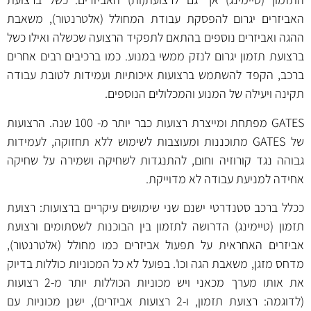
האביזרים יגרום להפסקת עבודת המחולל (אלטרנטור), משאבת
ההגה ואביזרים נוספים בהתאם לתפקיד הרצועה שכשלה ואילו כשל
ברצועת תזמון יגרום לנזק ממשי במנוע. כמו ברכיבים רבים אחרים
ברכב, הקפד להשתמש ברצועות איכותיות ועמידות לטובת עבודה
תקינה ויעילה של המנוע והמכלולים הנוספים.
GATES מפתחת ומייצרת רצועות כבר יותר מ- 100 שנה. הרצועות
של GATES מתוכננות ומעוצבות לשימוש ללא תחזוקה, לעמידות
גבוהה נגד קורוזיה וחום, להתנגדות לשחיקה ושמירה על שחיקה
אחידה למניעת עבודה לא מדוייקת.
ככלל ברכב סטנדרטי ישנם שני שימושים עיקריים ברצועות: רצועת
תזמון (טיימינג) הדרושה לתזמון בין הבוכנות לשסתומים ורצועת
אביזרים האחראית על תפעול אביזרים כמו מחולל (אלטרנטור),
מדחס מזגן, משאבת הגה וכו'. בפועל לא כל המכוניות כוללות בדיוק
את אותו מערך מכאני ויש מכוניות הכוללות יותר מ-2 רצועות
(לדוגמה: רצועת תזמון, ו-2 רצועות אביזרים), ישנן מכוניות עם