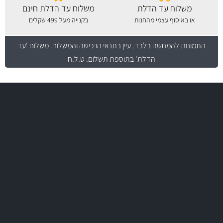
משלוח עד הדלת
משלוח עד הדלת חינם
או באיסוף עצמי מהחנות
בקנייה מעל 499 שקלים
התמונות להמחשה בלבד.
עיין בתנאי הרכישה והמשלוח
. משלוח 'עד
הדלת' בתוספת תשלום. ט.ל.ח
משלוח מהיר
באמצעות צ'יטה
משלוחים
יותר מ- 500 מסנני שמן, אוויר, דלק וקבינה
מחלקת המסננים שלנו עשירה וכוללת מסננים מקוריים ומסננים של MANN