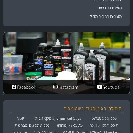
מוצרים חדשים
מוצרים במחיר מוזל
Facebook
Instagram
Youtube
פופולרי באוטוסטור: ניווט מהיר
שמני מנוע 5W30
Chemical Guys (כימיקאל גייז)
NGK
תוספי דלק ואוריאה
FERODO (פרודו)
כפפות ספוגים ומברשות
Meguiar's
SONAX (סונקס)
MAHLE
Valvoline (וולוולין)
נוזלי קירור