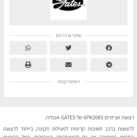
שתף או הדפס
רשימת קניות
רצועת אביזרים 6PK2083 של GATES אנגליה.
לרצועות ברכב חשיבות קריטית לפעילות תקינה, בייחוד לרצועת
התזמון (טיימינג) אך גם לרצועת(ות) האביזרים. כשל ברצועת