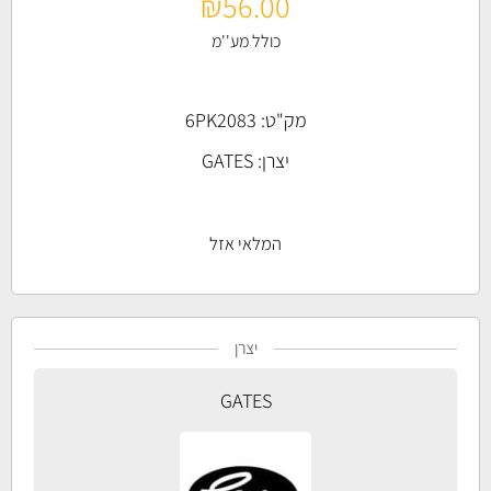
₪
56.00
כולל מע''מ
מק"ט: 6PK2083
יצרן:
GATES
המלאי אזל
יצרן
GATES