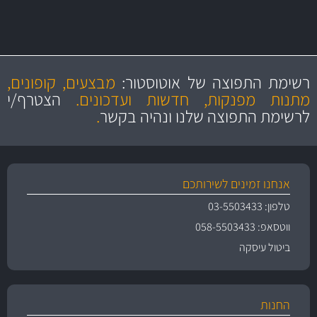
ו- MAHLE גרמניה
מקצועיות
מחירים
הוגנים
ושירות מצויין
רשימת התפוצה של אוטוסטור:
מבצעים, קופונים,
והיצע מוצרים איכותי
מתנות מפנקות, חדשות ועדכונים.
הצטרף/י
לרשימת התפוצה שלנו ונהיה בקשר
.
אנחנו זמינים לשירותכם
טלפון: 03-5503433
ווטסאפ: 058-5503433
ביטול עיסקה
החנות