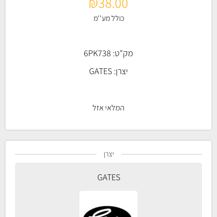
₪
38.00
כולל מע''מ
מק"ט: 6PK738
יצרן:
GATES
המלאי אזל
יצרן
GATES