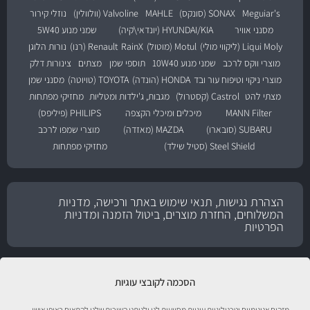
Meguiar's
SONAX (סונקס)
MAHLE
Valvoline (וולוולין)
נוזלי קירור
מסנני אוויר
HYUNDAI/KIA (יונדאי\קיה)
שמני מנוע 5W40
Liqui Moly (ליקווי מולי)
Motul (מוטול)
RainX
Renault (רנו)
נורות הלוגן
מוצרי ווקס לרכב
שמני מנוע 10W40
תוספי שמן
מצתים
צינורות דלק
מוצרי ניקוי וטיפוח עור ובד
HONDA (הונדה)
TOYOTA (טויוטה)
מסנני שמן
מצתי להט
Castrol (קסטרול)
מגבות, ג'ילדות ומטליות
מחזיקי מפתחות
MANN Filter
מיכלים ומיכלי הקצפה
PHILIPS (פיליפס)
SUBARU (סובארו)
MAZDA (מאזדה)
מוצרי שמפו לרכב
Steel Shield (סטיל שילד)
מחזיקי מפתחות
הצהרת נגישות, תנאי שימוש באתר ורכישה, מדניות
המשלוחים, החזרת מוצרים, ביטול הזמנה ומדניות
הפרטיות
הסכמה לקובצי עוגיות
מזהים אנונימיים וטכנולוגיות עוגיות מסייעות לנו ולנותני השירות שלנו להתאים באופן אישי