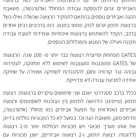
האביזרים יגרום להפסקת עבודת המחולל (אלטרנטור), משאבת
ההגה ואביזרים נוספים בהתאם לתפקיד הרצועה שכשלה ואילו כשל
ברצועת תזמון יגרום לנזק ממשי במנוע. כמו ברכיבים רבים אחרים
ברכב, הקפד להשתמש ברצועות איכותיות ועמידות לטובת עבודה
תקינה ויעילה של המנוע והמכלולים הנוספים.
GATES מפתחת ומייצרת רצועות כבר יותר מ- 100 שנה. הרצועות
של GATES מתוכננות ומעוצבות לשימוש ללא תחזוקה, לעמידות
גבוהה נגד קורוזיה וחום, להתנגדות לשחיקה ושמירה על שחיקה
אחידה למניעת עבודה לא מדוייקת.
ככלל ברכב סטנדרטי ישנם שני שימושים עיקריים ברצועות: רצועת
תזמון (טיימינג) הדרושה לתזמון בין הבוכנות לשסתומים ורצועת
אביזרים האחראית על תפעול אביזרים כמו מחולל (אלטרנטור),
מדחס מזגן, משאבת הגה וכו'. בפועל לא כל המכוניות כוללות בדיוק
את אותו מערך מכאני ויש מכוניות הכוללות יותר מ-2 רצועות
(לדוגמה: רצועת תזמון, ו-2 רצועות אביזרים), ישנן מכוניות עם