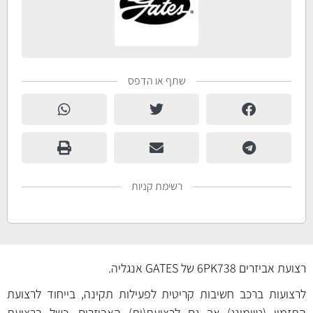
שתף או הדפס
רשימת קניות
רצועת אביזרים 6PK738 של GATES אנגליה.
לרצועות ברכב חשיבות קריטית לפעילות תקינה, בייחוד לרצועת
התזמון (טיימינג) אך גם לרצועת(ות) האביזרים. כשל ברצועת