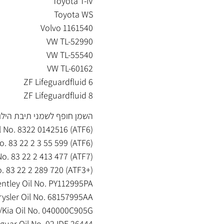
Toyota T-IV
Toyota WS
Volvo 1161540
VW TL-52990
VW TL-55540
VW TL-60162
ZF Lifeguardfluid 6
ZF Lifeguardfluid 8
השמן חופף לשמני תיבת הילוכ
 No. 8322 0142516 (ATF6)
. 83 22 2 3 55 599 (ATF6)
o. 83 22 2 413 477 (ATF7)
. 83 22 2 289 720 (ATF3+)
ntley Oil No. PY112995PA
rysler Oil No. 68157995AA
Kia Oil No. 040000C905G
guar Oil No. 02JDE 26444