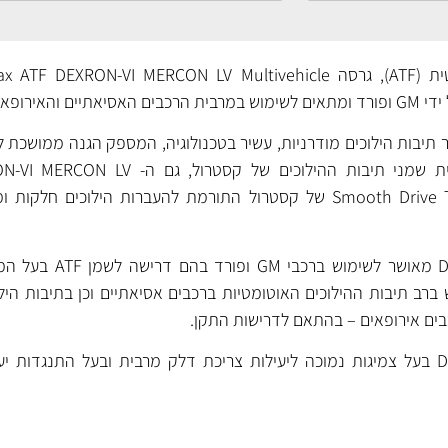
 תיבות הילוכים מודרניות, עשיר בטכנולוגיה, המספק הגנה ממושכת ל
בטכנולוגיית ה- Smooth Drive Technology של קסטרול התורמת להעברות הילוכ
ה- DEXRON-VI MERCON LV מאושר לש
רב תיבות ההילוכים האוטומטיות ברכבים אסיאתיים וכן בתיבות הילו
ה- DEXRON-VI MERCON LV בעל צמיגות נמוכה ליעילות צריכת דלק מרבית ובעל התנגדו