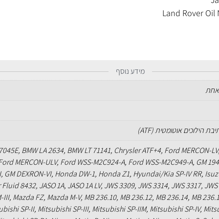
Land Rover Oil
מידע נוסף
אחת
בת הילוכים אוטומטית (ATF)
045E, BMW LA 2634, BMW LT 71141, Chrysler ATF+4, Ford MERCON-LV
Ford MERCON-ULV, Ford WSS-M2C924-A, Ford WSS-M2C949-A, GM 194
, GM DEXRON-VI, Honda DW-1, Honda Z1, Hyundai/Kia SP-IV RR, Isu
r Fluid 8432, JASO 1A, JASO 1A LV, JWS 3309, JWS 3314, JWS 3317, JWS
III, Mazda FZ, Mazda M-V, MB 236.10, MB 236.12, MB 236.14, MB 236.
bishi SP-II, Mitsubishi SP-III, Mitsubishi SP-IIM, Mitsubishi SP-IV, Mits