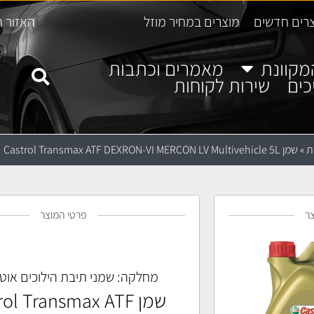
רים חדשים
מוצרים במחיר מוזל
האזור ה
מקוונת
מאמרים וכתבות
כים
שירות לקוחות
ת
»
שמן Castrol Transmax ATF DEXRON-VI MERCON LV Multivehicle 5L
ר
פרטי המוצר
מחלקה:
שמני תיבת הילוכים אוט
שמן ol Transmax ATF