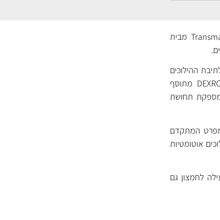
שמן לתיבת הילוכים אוטומטית (ATF), גרסה Transmax ATF DEXRON-VI MERCON LV Multivehicle מבית
תיבת ההילוכים
ומאריך את חייה. כמו מרבית שמני תיבות ההילוכים של קסטרול, גם ה- DEXRON-VI MERCON LV מתוסף
ים חלקות ומספקת תחושת
ימוש ברכבי GM ופורד בהם דרישה לשמן ATF בעל המפרט המתקדם
כים אוטומטיות
ת יעילה לחמצון גם