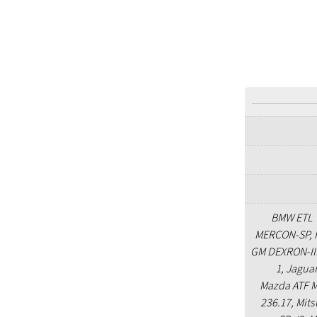
BMW ETL 7
MERCON-SP, 
GM DEXRON-III
1, Jagua
Mazda ATF M-
236.17, Mitsu