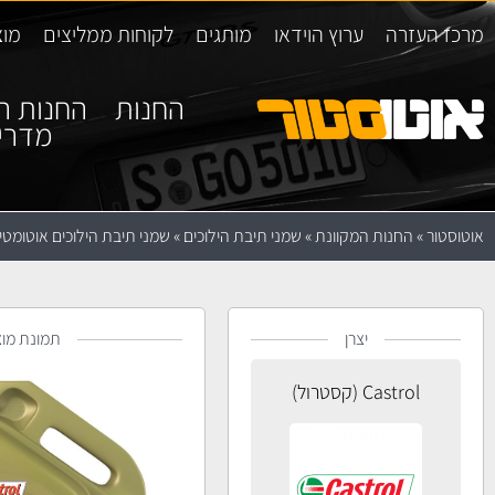
מרכז העזרה
ערוץ הוידאו
מותגים
לקוחות ממליצים
מוצ
החנות
החנות ה
מדרי
אוטוסטור
»
החנות המקוונת
»
שמני תיבת הילוכים
»
שמני תיבת הילוכים אוטומטי
יצרן
תמונת מוצ
Castrol (קסטרול)