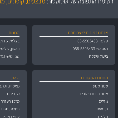
רשימת התפוצה של אוטוסטור:
מבצעים, קופונים, מ
משלוחים
גרמ
אנחנו זמינים לשירותכם
החנות
טלפון: 03-5503433
בצלאל 6 חולון
ווטסאפ: 058-5503433
ראשון, שלישי, רביעי 
ביטול עיסקה
שני, שישי וערבי חג 09:00
החנות המקוונת
האתר
שמני מנוע
מאמרים וכתב
שמני תיבת הילוכים
מדריכים
נוזלים
מרכז העזרה
תוספים
רשימת תפוצה
חלפים
ערוץ הוידאו