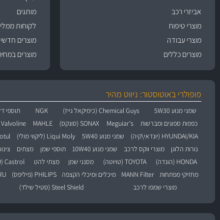
אביזרי רכב
מותגים
מוצרי טיפוח
לקוחות ממליצ
מוצרי עבודה
מוצרים חדשי
מוצרים כללים
מוצרים במחיר
פופולרי באוטוסטור: ניווט מהיר
שמני מנוע 5W30
Chemical Guys (כימיקאל גייז)
NGK
תוספי דל
כפפות ספוגים ומברשות
Meguiar's
SONAX (סונקס)
MAHLE
Valvoline (וולוולין)
HYUNDAI/KIA (יונדאי\קיה)
שמני מנוע 5W40
Liqui Moly (ליקווי מולי)
Motul (מו
נורות הלוגן
מוצרי ווקס לרכב
שמני מנוע 10W40
תוספי שמן
מצתים
צינו
HONDA (הונדה)
TOYOTA (טויוטה)
מסנני שמן
מצתי להט
Castrol (קסטרול)
מחזיקי מפתחות
MANN Filter
מיכלים ומיכלי הקצפה
PHILIPS (פיליפס)
BARU
מוצרי שמפו לרכב
Steel Shield (סטיל שילד)