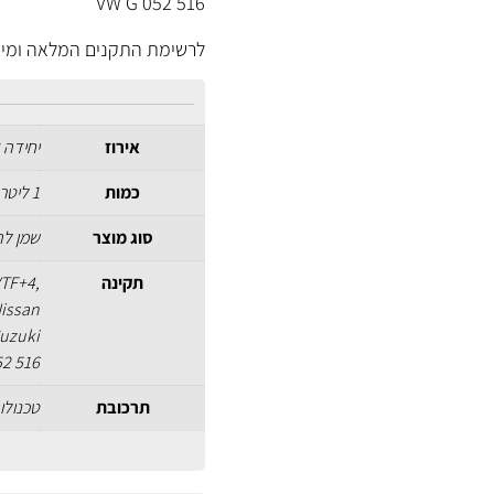
VW G 052 516
לרשימת התקנים המלאה ומידע נוסף (NICAL DATA SHEET
אירוז
יחידה 
כמות
1 ליטר
סוג מוצר
שמן לתי
תקינה
VTF+4,
Nissan
Suzuki
52 516
תרכובת
טכנולו