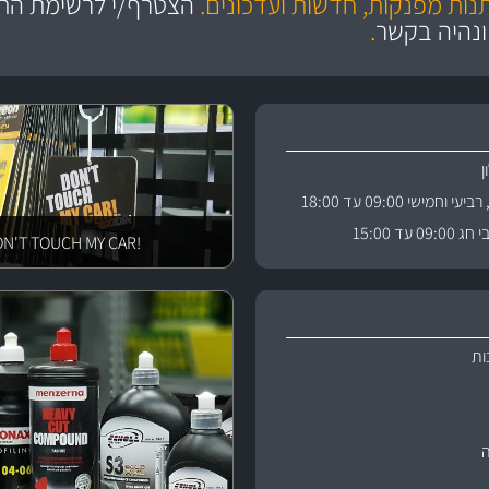
תנות מפנקות, חדשות ועדכונים.
הצטרף/י לרשימת התפ
ניה
והי
ונהיה בקשר
.
וחמישי 09:00 עד 18:00
 עד 15:00
!DON'T TOUCH MY CAR
ות