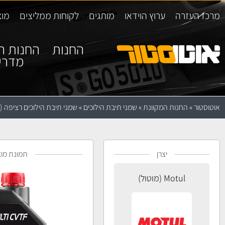
מרכז העזרה
ערוץ הוידאו
מותגים
לקוחות ממליצים
מוצ
החנות
החנות ה
מדרי
אוטוסטור
»
החנות המקוונת
»
שמני תיבת הילוכים
»
שמני תיבת הילוכים רציפה (CVT)
יצרן
תמונת מוצ
Motul (מוטול)