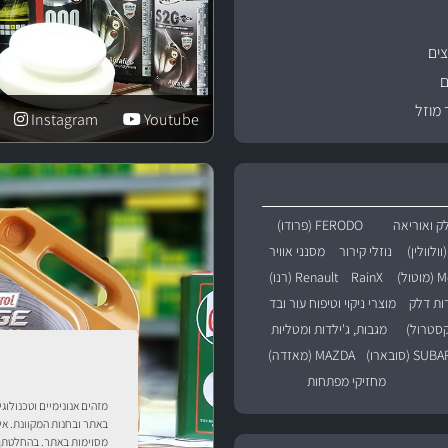
ים
ם
 מוזל
Instagram
Youtube
ק ואוריאה
FERODO (פרודו)
נוזלי קירור
מסנני אוויר
טול)
RainX
Renault (רנו)
רות דלק
מוצרי ניקוי וטיפוח עור ובד
מגבות, ג'ילדות ומטליות
SU (סובארו)
MAZDA (מאזדה)
מחזיקי מפתחות
מזהים אנונימיים וטכנולוג
באתר ובחנות המקוונת. אי
מסוימות באתר. בהחלטתך 