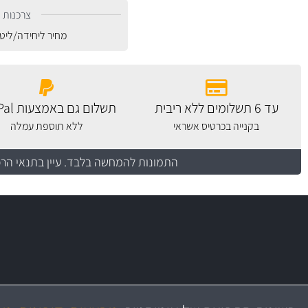
צרכנות נ
מחיר ליחידה/ליט
עד 6 תשלומים ללא ריבית
תשלום גם באמצעות PayPal
בקנייה בכרטיס אשראי
ללא תוספת עמלה
התמונות להמחשה בלבד.
עיין בתנאי הר
משלוח מהיר
יותר מ- 500 מסנני שמן, אוויר, דלק וקבינה
כותיות במחיר
באמצעות צ'יטה