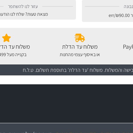
בונה
עזור לנו להשתפר
מצאת טעות? שלח לנו הודעה
ר
90.00
₪
/err
משלוח עד הדלת
משלוח עד הדל
או באיסוף עצמי מהחנות
בקנייה מעל 499 שקלים
כישה והמשלוח
. משלוח 'עד הדלת' בתוספת תשלום. ט.ל.ח
מקצועיות
יותר מ- 400 מוצרי טיפוח לרכב
מחלקת המסננים שלנו עשירה וכוללת מסננים מקוריים ומסננים של MANN ו- MAHLE
ושירות מצויין
בקרו במחלקת מוצרי טיפוח 