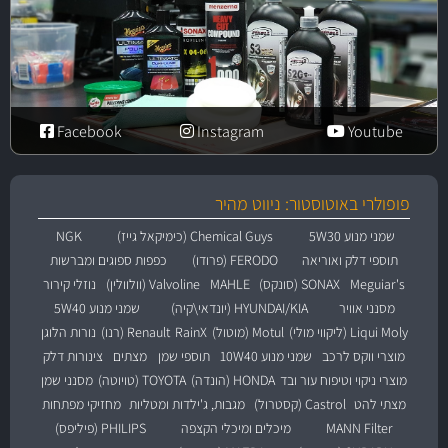
Facebook
Instagram
Youtube
פופולרי באוטוסטור: ניווט מהיר
שמני מנוע 5W30
Chemical Guys (כימיקאל גייז)
NGK
תוספי דלק ואוריאה
FERODO (פרודו)
כפפות ספוגים ומברשות
Meguiar's
SONAX (סונקס)
MAHLE
Valvoline (וולוולין)
נוזלי קירור
מסנני אוויר
HYUNDAI/KIA (יונדאי\קיה)
שמני מנוע 5W40
Liqui Moly (ליקווי מולי)
Motul (מוטול)
RainX
Renault (רנו)
נורות הלוגן
מוצרי ווקס לרכב
שמני מנוע 10W40
תוספי שמן
מצתים
צינורות דלק
מוצרי ניקוי וטיפוח עור ובד
HONDA (הונדה)
TOYOTA (טויוטה)
מסנני שמן
מצתי להט
Castrol (קסטרול)
מגבות, ג'ילדות ומטליות
מחזיקי מפתחות
MANN Filter
מיכלים ומיכלי הקצפה
PHILIPS (פיליפס)