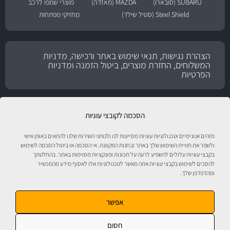
SUBARU (סובארו)
MAZDA (מאזדה)
מוצרי שמפו לרכב
Steel Shield (סטיל שילד)
מחזיקי מפתחות
הצהרת נגישות, תנאי שימוש באתר ורכישה, מדניות
המשלוחים, החזרת מוצרים, ביטול הזמנה ומדניות
הפרטיות
הסכמה לקובצי עוגיות
מזהים אנונימיים וטכנולוגיות עוגיות מסייעות לנו ולנותני השירות שלנו להתאים באופן אישי
ולשפר את חוויית השימוש שלך באתר ובחנות המקוונת. אי הסכמה או ביטול הסכמה לשימוש
בקבצי עוגיות עלולים להשפיע לרעה על תכונות ופונקציות מסוימות באתר. בהחלטתך
להסכים לשימוש בקבצי עוגיות אתה מאשר לטכנולוגיות אלו לאסוף מידע מהמכשיר
ומהדפדפן שלך.
טיפול לרכב עם אוטוסטור!
אפשר
חסום