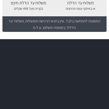
משלוח עד הדלת
משלוח עד הדלת חינם
או באיסוף עצמי מהחנות
בקנייה מעל 499 שקלים
התמונות להמחשה בלבד.
עיין בתנאי הרכישה והמשלוח
. משלוח 'עד
הדלת' בתוספת תשלום. ט.ל.ח
משלוח מהיר
באמצעות צ'יטה
משלוחים
יותר מ- 500 מסנני שמן, אוויר, דלק וקבינה
מחלקת המסננים שלנו עשירה וכוללת מסננים מקוריים ומסננים של MANN