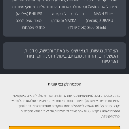
מצתי להט
Castrol (קסטרול)
מגבות, ג'ילדות ומטליות
מחזיקי מפתחות
MANN Filter
מיכלים ומיכלי הקצפה
PHILIPS (פיליפס)
SUBARU (סובארו)
MAZDA (מאזדה)
מוצרי שמפו לרכב
Steel Shield (סטיל שילד)
מחזיקי מפתחות
הצהרת נגישות, תנאי שימוש באתר ורכישה, מדניות
המשלוחים, החזרת מוצרים, ביטול הזמנה ומדניות
הפרטיות
הסכמה לקובצי עוגיות
מזהים אנונימיים וטכנולוגיות עוגיות מסייעות לנו ולנותני השירות שלנו להתאים באופן אישי
ולשפר את חוויית השימוש שלך באתר ובחנות המקוונת. אי הסכמה או ביטול הסכמה לשימוש
בקבצי עוגיות עלולים להשפיע לרעה על תכונות ופונקציות מסוימות באתר. בהחלטתך
להסכים לשימוש בקבצי עוגיות אתה מאשר לטכנולוגיות אלו לאסוף מידע מהמכשיר
ומהדפדפן שלך.
טיפול לרכב עם אוטוסטור!