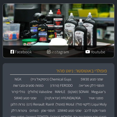
Facebook
Instagram
Youtube
פופולרי באוטוסטור: ניווט מהיר
שמני מנוע 5W30
Chemical Guys (כימיקאל גייז)
NGK
תוספי דלק ואוריאה
FERODO (פרודו)
כפפות ספוגים ומברשות
Meguiar's
SONAX (סונקס)
MAHLE
Valvoline (וולוולין)
נוזלי קירור
מסנני אוויר
HYUNDAI/KIA (יונדאי\קיה)
שמני מנוע 5W40
Liqui Moly (ליקווי מולי)
Motul (מוטול)
RainX
Renault (רנו)
נורות הלוגן
מוצרי ווקס לרכב
שמני מנוע 10W40
תוספי שמן
מצתים
צינורות דלק
מוצרי ניקוי וטיפוח עור ובד
HONDA (הונדה)
TOYOTA (טויוטה)
מסנני שמן