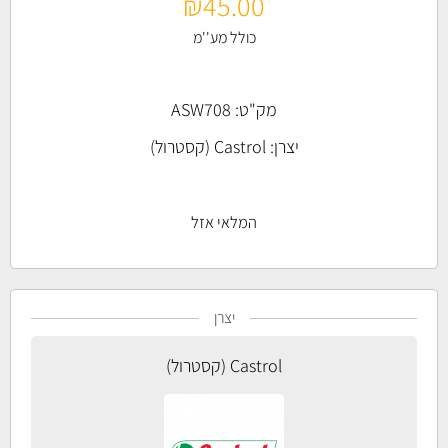
₪
45.00
כולל מע''מ
מק"ט: ASW708
יצרן:
Castrol (קסטרול)
המלאי אזל
יצרן
Castrol (קסטרול)