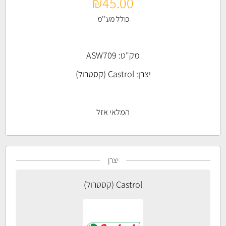
₪
45.00
כולל מע''מ
מק"ט: ASW709
יצרן:
Castrol (קסטרול)
המלאי אזל
יצרן
Castrol (קסטרול)