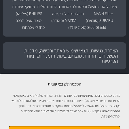
מצתי להט
Castrol (קסטרול)
מגבות, ג'ילדות ומטליות
מחזיקי מפתחות
MANN Filter
מיכלים ומיכלי הקצפה
PHILIPS (פיליפס)
SUBARU (סובארו)
MAZDA (מאזדה)
מוצרי שמפו לרכב
Steel Shield (סטיל שילד)
מחזיקי מפתחות
הצהרת נגישות, תנאי שימוש באתר ורכישה, מדניות
המשלוחים, החזרת מוצרים, ביטול הזמנה ומדניות
הפרטיות
הסכמה לקובצי עוגיות
מזהים אנונימיים וטכנולוגיות עוגיות מסייעות לנו ולנותני השירות שלנו להתאים באופן אישי
ולשפר את חוויית השימוש שלך באתר ובחנות המקוונת. אי הסכמה או ביטול הסכמה לשימוש
בקבצי עוגיות עלולים להשפיע לרעה על תכונות ופונקציות מסוימות באתר. בהחלטתך
להסכים לשימוש בקבצי עוגיות אתה מאשר לטכנולוגיות אלו לאסוף מידע מהמכשיר
ומהדפדפן שלך.
טיפול לרכב עם אוטוסטור!