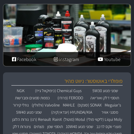
Facebook
Instagram
Youtube
פופולרי באוטוסטור: ניווט מהיר
שמני מנוע 5W30
Chemical Guys (כימיקאל גייז)
NGK
תוספי דלק ואוריאה
FERODO (פרודו)
כפפות ספוגים ומברשות
Meguiar's
SONAX (סונקס)
MAHLE
Valvoline (וולוולין)
נוזלי קירור
מסנני אוויר
HYUNDAI/KIA (יונדאי\קיה)
שמני מנוע 5W40
Liqui Moly (ליקווי מולי)
Motul (מוטול)
RainX
Renault (רנו)
נורות הלוגן
מוצרי ווקס לרכב
שמני מנוע 10W40
תוספי שמן
מצתים
צינורות דלק
מוצרי ניקוי וטיפוח עור ובד
HONDA (הונדה)
TOYOTA (טויוטה)
מסנני שמן