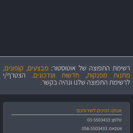
משלוחים
יותר מ- 500 מסנני שמן, אוויר, דלק וקבינה
מחלקת המסננים שלנו עשירה וכוללת מסננים מקוריים ומסננים של MANN
ו- MAHLE גרמניה
מקצועיות
מחירים
הוגנים
ושירות מצויין
רשימת התפוצה של אוטוסטור:
מבצעים, קופונים,
והיצע מוצרים איכותי
מתנות מפנקות, חדשות ועדכונים.
הצטרף/י
לרשימת התפוצה שלנו ונהיה בקשר
.
אנחנו זמינים לשירותכם
טלפון: 03-5503433
ווטסאפ: 058-5503433