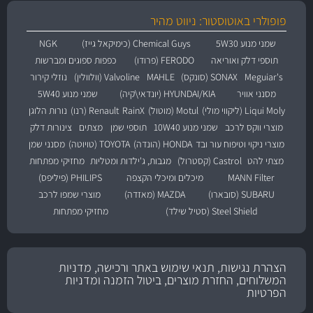
פופולרי באוטוסטור: ניווט מהיר
שמני מנוע 5W30
Chemical Guys (כימיקאל גייז)
NGK
תוספי דלק ואוריאה
FERODO (פרודו)
כפפות ספוגים ומברשות
Meguiar's
SONAX (סונקס)
MAHLE
Valvoline (וולוולין)
נוזלי קירור
מסנני אוויר
HYUNDAI/KIA (יונדאי\קיה)
שמני מנוע 5W40
Liqui Moly (ליקווי מולי)
Motul (מוטול)
RainX
Renault (רנו)
נורות הלוגן
מוצרי ווקס לרכב
שמני מנוע 10W40
תוספי שמן
מצתים
צינורות דלק
מוצרי ניקוי וטיפוח עור ובד
HONDA (הונדה)
TOYOTA (טויוטה)
מסנני שמן
מצתי להט
Castrol (קסטרול)
מגבות, ג'ילדות ומטליות
מחזיקי מפתחות
MANN Filter
מיכלים ומיכלי הקצפה
PHILIPS (פיליפס)
SUBARU (סובארו)
MAZDA (מאזדה)
מוצרי שמפו לרכב
Steel Shield (סטיל שילד)
מחזיקי מפתחות
הצהרת נגישות, תנאי שימוש באתר ורכישה, מדניות
המשלוחים, החזרת מוצרים, ביטול הזמנה ומדניות
הפרטיות