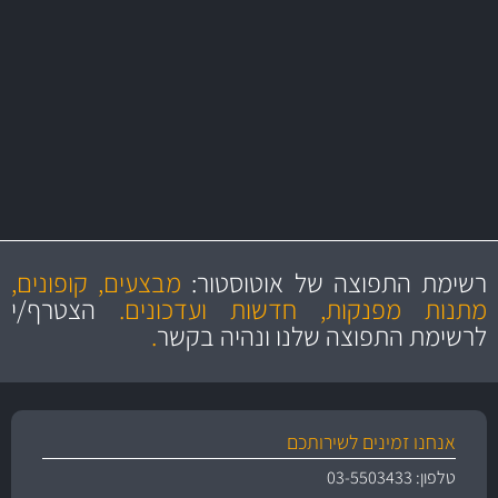
באמצעות צ'יטה
משלוחים
יותר מ- 500 מסנני שמן, אוויר, דלק וקבינה
מחלקת המסננים שלנו עשירה וכוללת מסננים מקוריים ומסננים של MANN
ו- MAHLE גרמניה
מקצועיות
מחירים
הוגנים
ושירות מצויין
רשימת התפוצה של אוטוסטור:
מבצעים, קופונים,
והיצע מוצרים איכותי
מתנות מפנקות, חדשות ועדכונים.
הצטרף/י
לרשימת התפוצה שלנו ונהיה בקשר
.
אנחנו זמינים לשירותכם
טלפון: 03-5503433