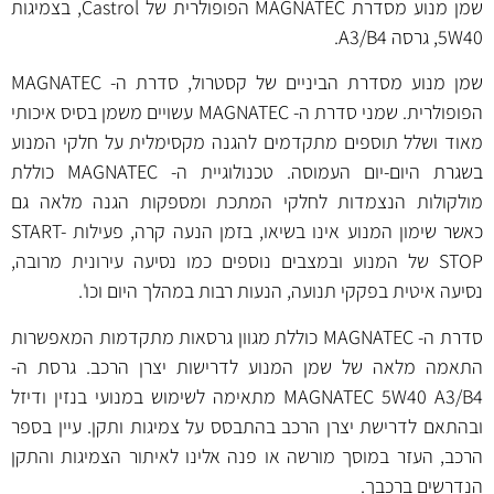
שמן מנוע מסדרת MAGNATEC הפופולרית של Castrol, בצמיגות
5W40, גרסה A3/B4.
שמן מנוע מסדרת הביניים של קסטרול, סדרת ה- MAGNATEC
הפופולרית. שמני סדרת ה- MAGNATEC עשויים משמן בסיס איכותי
מאוד ושלל תוספים מתקדמים להגנה מקסימלית על חלקי המנוע
בשגרת היום-יום העמוסה. טכנולוגיית ה- MAGNATEC כוללת
מולקולות הנצמדות לחלקי המתכת ומספקות הגנה מלאה גם
כאשר שימון המנוע אינו בשיאו, בזמן הנעה קרה, פעילות START-
STOP של המנוע ובמצבים נוספים כמו נסיעה עירונית מרובה,
נסיעה איטית בפקקי תנועה, הנעות רבות במהלך היום וכו'.
סדרת ה- MAGNATEC כוללת מגוון גרסאות מתקדמות המאפשרות
התאמה מלאה של שמן המנוע לדרישות יצרן הרכב. גרסת ה-
MAGNATEC 5W40 A3/B4 מתאימה לשימוש במנועי בנזין ודיזל
ובהתאם לדרישת יצרן הרכב בהתבסס על צמיגות ותקן. עיין בספר
הרכב, העזר במוסך מורשה או פנה אלינו לאיתור הצמיגות והתקן
הנדרשים ברכבך.