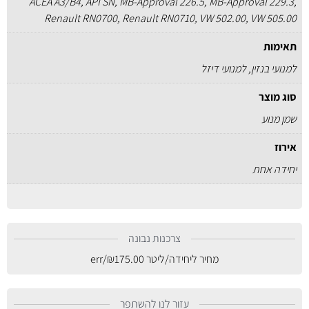
ACEA A3/B4, API SN, MB-Approval 226.5, MB-Approval 229.3,
Renault RN0700, Renault RN0710, VW 502.00, VW 505.00
תאימות
למנועי בנזין, למנועי דיזל
סוג מוצר
שמן מנוע
אירוז
יחידה אחת
צרכנות נבונה
מחיר ליחידה/ליטר
175.00
₪
/err
עזור לנו להשתפר