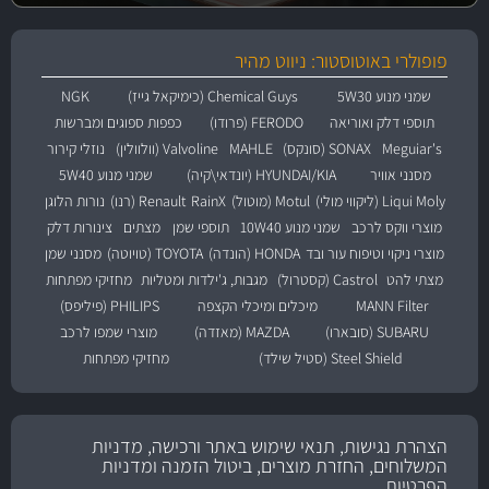
פופולרי באוטוסטור: ניווט מהיר
שמני מנוע 5W30
Chemical Guys (כימיקאל גייז)
NGK
תוספי דלק ואוריאה
FERODO (פרודו)
כפפות ספוגים ומברשות
Meguiar's
SONAX (סונקס)
MAHLE
Valvoline (וולוולין)
נוזלי קירור
מסנני אוויר
HYUNDAI/KIA (יונדאי\קיה)
שמני מנוע 5W40
Liqui Moly (ליקווי מולי)
Motul (מוטול)
RainX
Renault (רנו)
נורות הלוגן
מוצרי ווקס לרכב
שמני מנוע 10W40
תוספי שמן
מצתים
צינורות דלק
מוצרי ניקוי וטיפוח עור ובד
HONDA (הונדה)
TOYOTA (טויוטה)
מסנני שמן
מצתי להט
Castrol (קסטרול)
מגבות, ג'ילדות ומטליות
מחזיקי מפתחות
MANN Filter
מיכלים ומיכלי הקצפה
PHILIPS (פיליפס)
SUBARU (סובארו)
MAZDA (מאזדה)
מוצרי שמפו לרכב
Steel Shield (סטיל שילד)
מחזיקי מפתחות
הצהרת נגישות, תנאי שימוש באתר ורכישה, מדניות
המשלוחים, החזרת מוצרים, ביטול הזמנה ומדניות
הפרטיות