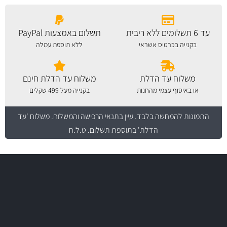
עד 6 תשלומים ללא ריבית
תשלום באמצעות PayPal
בקנייה בכרטיס אשראי
ללא תוספת עמלה
משלוח עד הדלת
משלוח עד הדלת חינם
או באיסוף עצמי מהחנות
בקנייה מעל 499 שקלים
התמונות להמחשה בלבד.
עיין בתנאי הרכישה והמשלוח
. משלוח 'עד
הדלת' בתוספת תשלום. ט.ל.ח
משלוח מהיר