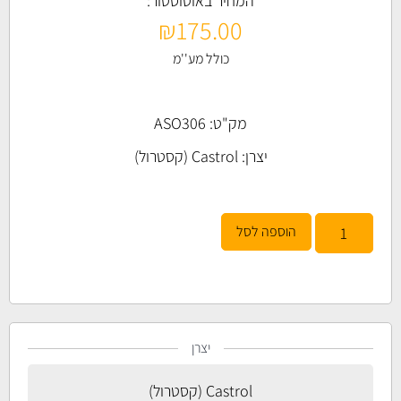
המחיר באוטוסטור:
₪
175.00
כולל מע''מ
מק"ט: ASO306
יצרן:
Castrol (קסטרול)
הוספה לסל
יצרן
Castrol (קסטרול)