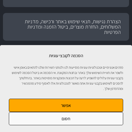
הצהרת נגישות, תנאי שימוש באתר ורכישה, מדניות
המשלוחים, החזרת מוצרים, ביטול הזמנה ומדניות
הפרטיות
הסכמה לקובצי עוגיות
מזהים אנונימיים וטכנולוגיות עוגיות מסייעות לנו ולנותני השירות שלנו להתאים באופן אישי
ולשפר את חוויית השימוש שלך באתר ובחנות המקוונת. אי הסכמה או ביטול הסכמה לשימוש
בקבצי עוגיות עלולים להשפיע לרעה על תכונות ופונקציות מסוימות באתר. בהחלטתך
להסכים לשימוש בקבצי עוגיות אתה מאשר לטכנולוגיות אלו לאסוף מידע מהמכשיר
ומהדפדפן שלך.
טיפול לרכב עם אוטוסטור!
אפשר
חסום
אוטוסטור - ספורט מוטורי, חלקי חילוף, אביזרים, שמנים, נוזלים, חומרי עבודה ומוצרי
טיפוח לרכב. התמונות להמחשה בלבד. ט.ל.ח. מבית
מ.ה אוטומדיה.