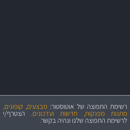
משלוח מהיר
באמצעות צ'יטה
משלוחים
יותר מ- 500 מסנני שמן, אוויר, דלק וקבינה
מחלקת המסננים שלנו עשירה וכוללת מסננים מקוריים ומסננים של MANN
ו- MAHLE גרמניה
מקצועיות
מחירים
הוגנים
ושירות מצויין
רשימת התפוצה של אוטוסטור:
מבצעים, קופונים,
והיצע מוצרים איכותי
מתנות מפנקות, חדשות ועדכונים.
הצטרף/י
לרשימת התפוצה שלנו ונהיה בקשר
.