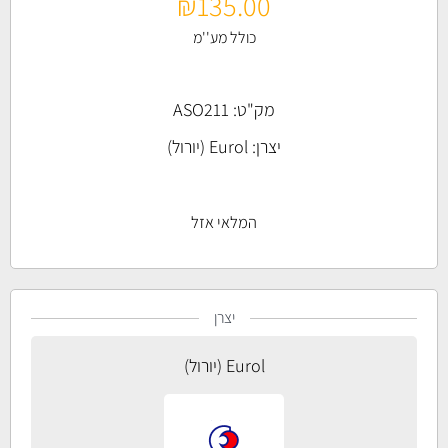
₪
135.00
כולל מע''מ
מק"ט: ASO211
יצרן:
Eurol (יורול)
המלאי אזל
יצרן
Eurol (יורול)