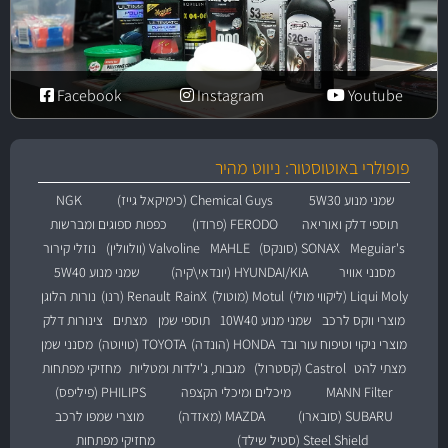
Facebook
Instagram
Youtube
פופולרי באוטוסטור: ניווט מהיר
שמני מנוע 5W30
Chemical Guys (כימיקאל גייז)
NGK
תוספי דלק ואוריאה
FERODO (פרודו)
כפפות ספוגים ומברשות
Meguiar's
SONAX (סונקס)
MAHLE
Valvoline (וולוולין)
נוזלי קירור
מסנני אוויר
HYUNDAI/KIA (יונדאי\קיה)
שמני מנוע 5W40
Liqui Moly (ליקווי מולי)
Motul (מוטול)
RainX
Renault (רנו)
נורות הלוגן
מוצרי ווקס לרכב
שמני מנוע 10W40
תוספי שמן
מצתים
צינורות דלק
מוצרי ניקוי וטיפוח עור ובד
HONDA (הונדה)
TOYOTA (טויוטה)
מסנני שמן
מצתי להט
Castrol (קסטרול)
מגבות, ג'ילדות ומטליות
מחזיקי מפתחות
MANN Filter
מיכלים ומיכלי הקצפה
PHILIPS (פיליפס)
SUBARU (סובארו)
MAZDA (מאזדה)
מוצרי שמפו לרכב
Steel Shield (סטיל שילד)
מחזיקי מפתחות