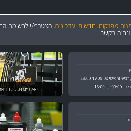
מקצועיות
יותר מ- 400 מוצרי טיפוח לרכב
מחלקת המסננים שלנו עשירה וכוללת מסננים מקוריים ומסננים של MANN ו- MAHLE
ושירות מצויין
בקרו במחלקת מוצרי טיפוח 
תנות מפנקות, חדשות ועדכונים.
הצטרף/י לרשימת התפ
ניה
והי
ונהיה בקשר
.
וחמישי 09:00 עד 18:00
 עד 15:00
!DON'T TOUCH MY CAR
ות