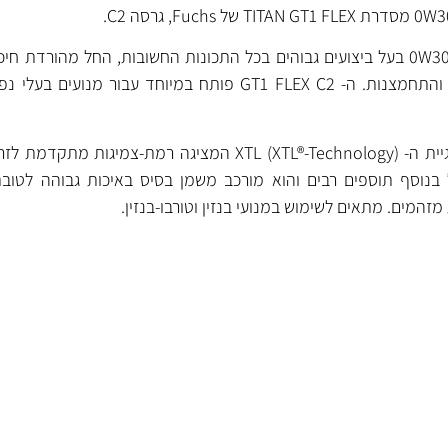
שמן מנוע מתקדם בצמיגות 0W30 בעל ביצועים גבוהים בכל התכונות החשובות, החל מהורד
פיח ועד שמירה נגד קורוזיה והתחמצנות. ה- GT1 FLEX C2 פותח במיוחד עבור 
XTL (XTL®-Technol)
המציגה רמת-צמיגות מתקדמת לזר
נוסף תוספים רבים והוא מורכב משמן בסיס באיכות גבוהה לטובת 
זהמים. מתאים לשימוש במנועי בנזין וטורבו-בנזין.