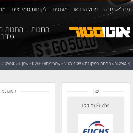
מרכז העזרה
ערוץ הוידאו
מותגים
לקוחות ממליצים
מוצ
החנות
החנות ה
מדרי
אוטוסטור
»
החנות המקוונת
»
שמני מנוע
»
שמני מנוע 0W30
»
שמן Fuchs TITAN GT1 FLEX C2 0W30 5L
יצרן
תמונת מוצ
Fuchs (פוקס)