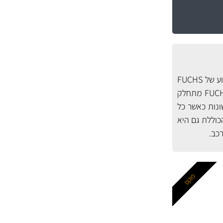
קבוצת FUCHS הגרמנית היא אחת מיצרניות חומרי הסיכה העצמאיות הגדולות בעולם ושמני המנוע של FUCHS
הם תוצאה של מחקר ופיתוח מודרניים בשיתוף יצרניות הרכב המובילות. היצע שמני המנוע של FUCHS מתחלק
יות שונות כאשר כל
 רחב של תקנים, בינהם תקנים בילאומיים ותקני יצרני-רכב, בעוד בסדרת ה- PRO, הכוללת גם היא
רכב.
פוקס