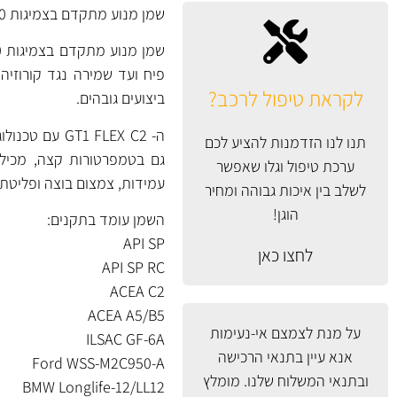
שמן מנוע מתקדם בצמיגות 0W30 מסדרת TITAN GT1 FLEX של Fuchs, גרסה C2.
לקראת טיפול לרכב?
ביצועים גובהים.
ה- GT1 FLEX C2 עם
טכנולוגיית ה- ogy
תנו לנו הזדמנות להציע לכם
גם בטמפרטורות קצה, מכיל ב
ערכת טיפול וגלו שאפשר
עמידות, צמצום בוצה ופליטת מ
לשלב בין איכות גבוהה ומחיר
הוגן!
השמן עומד בתקנים:
API SP
לחצו כאן
API SP RC
ACEA C2
ACEA A5/B5
על מנת לצמצם אי-נעימות
ILSAC GF-6A
אנא עיין
בתנאי הרכישה
Ford WSS-M2C950-A
ובתנאי המשלוח
שלנו. מומלץ
BMW Longlife-12/LL12