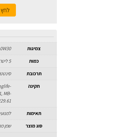
לחץ 
צמיגות
0W30
כמות
5 ליטר
תרכובת
סינטטי
תקינה
glife-
1, MB-
229.61
תאימות
למנועי 
סוג מוצר
שמן מנ