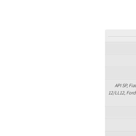
API SP, Fi
12/LL12, For