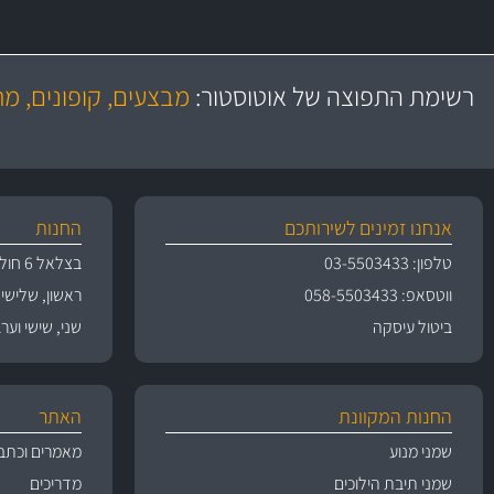
משלוח מהיר
יותר מ- 500 מסנני שמן, אוויר, דלק וקבינה
כותיות במחיר
באמצעות צ'יטה
רשימת התפוצה של אוטוסטור:
מבצעים, קופונים, מ
משלוחים
גרמ
אנחנו זמינים לשירותכם
החנות
טלפון: 03-5503433
בצלאל 6 חולון
ווטסאפ: 058-5503433
ראשון, שלישי, רביעי 
ביטול עיסקה
שני, שישי וערבי חג 09:00
החנות המקוונת
האתר
שמני מנוע
מאמרים וכתב
שמני תיבת הילוכים
מדריכים