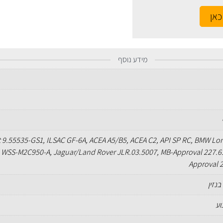
כאן
מידע נוסף
at 9.55535-GS1, ILSAC GF-6A, ACEA A5/B5, ACEA C2, API SP RC, BMW Lon
d WSS-M2C950-A, Jaguar/Land Rover JLR.03.5007, MB-Approval 227.6
Approval 
בנזין
וע