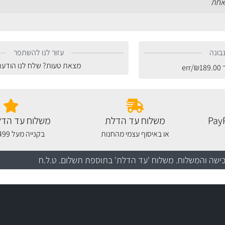
אחת
בונה
עזור לנו להשתפר
מצאת טעות? שלח לנו הודעה
ר
189.00
₪
/err
משלוח עד הדלת
משלוח עד הדל
או באיסוף עצמי מהחנות
בקנייה מעל 499 שקלים
כישה והמשלוח
. משלוח 'עד הדלת' בתוספת תשלום. ט.ל.ח