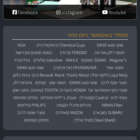
Facebook
Instagram
Youtube
פופולרי באוטוסטור: ניווט מהיר
שמני מנוע 5W30
Chemical Guys (כימיקאל גייז)
NGK
תוספי דלק ואוריאה
FERODO (פרודו)
כפפות ספוגים ומברשות
Meguiar's
SONAX (סונקס)
MAHLE
Valvoline (וולוולין)
נוזלי קירור
מסנני אוויר
HYUNDAI/KIA (יונדאי\קיה)
שמני מנוע 5W40
Liqui Moly (ליקווי מולי)
Motul (מוטול)
RainX
Renault (רנו)
נורות הלוגן
מוצרי ווקס לרכב
שמני מנוע 10W40
תוספי שמן
מצתים
צינורות דלק
מוצרי ניקוי וטיפוח עור ובד
HONDA (הונדה)
TOYOTA (טויוטה)
מסנני שמן
מצתי להט
Castrol (קסטרול)
מגבות, ג'ילדות ומטליות
מחזיקי מפתחות
MANN Filter
מיכלים ומיכלי הקצפה
PHILIPS (פיליפס)
SUBARU (סובארו)
MAZDA (מאזדה)
מוצרי שמפו לרכב
Steel Shield (סטיל שילד)
מחזיקי מפתחות