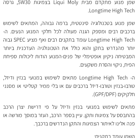
שמן מנוע מתקדם מבית Liqui Moly בצמיגות 5W30, גרסה
Longtime High Tech.
שמן מנוע בטכנולוגיה סינטטית, ברמה גבוהה, המתאים לשימוש
ברכבים רבים ומספק הגנה מעולה לכל חלקי המנוע הנעים. ה-
Longtime High Tech עומד בתקנים רבים ואף מציע SPEC גבוה
יותר מהנדרש בתקן והוא כולל את הטכונולגיה העדכנית ביותר
המבטיחה ניקיון אופטימלי של פנים-המנוע הודות ליכולות ספיחת
הפיח, ניקוי והסרת משקעים.
ה- Longtime High Tech מתאים לשימוש במנועי בנזין ודיזל,
טורבו-בנזין וטורבו-דיזל ברכבים עם או בלי ממיר קטליטי או מסנני
חלקיקים (GPF/DPF).
מתאים לשימוש במנועי בנזין ודיזל על פי דרישת יצרן הרכב
בהתבסס על צמיגות ותקן. עיין בספר הרכב, העזר במוסך מורשה או
פנה אלינו לאיתור הצמיגות והתקן הנדרשים ברכבך.
השמן עומד בתקנים: