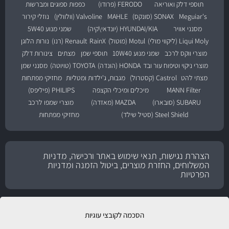
תוספי דלק ואוריאה
FERODO (פרודו)
כפפות ספוגים ומברשות
Meguiar's
SONAX (סונקס)
MAHLE
Valvoline (וולוולין)
נוזלי קירור
מסנני אוויר
HYUNDAI/KIA (יונדאי\קיה)
שמני מנוע 5W40
Liqui Moly (ליקווי מולי)
Motul (מוטול)
RainX
Renault (רנו)
נורות הלוגן
מוצרי ווקס לרכב
שמני מנוע 10W40
תוספי שמן
מצתים
צינורות דלק
מוצרי ניקוי וטיפוח עור ובד
HONDA (הונדה)
TOYOTA (טויוטה)
מסנני שמן
מצתי להט
Castrol (קסטרול)
מגבות, ג'ילדות ומטליות
מחזיקי מפתחות
MANN Filter
מיכלים ומיכלי הקצפה
PHILIPS (פיליפס)
SUBARU (סובארו)
MAZDA (מאזדה)
מוצרי שמפו לרכב
Steel Shield (סטיל שילד)
מחזיקי מפתחות
הצהרת נגישות, תנאי שימוש באתר ורכישה, מדניות
המשלוחים, החזרת מוצרים, ביטול הזמנה ומדניות
הפרטיות
הסכמה לקובצי עוגיות