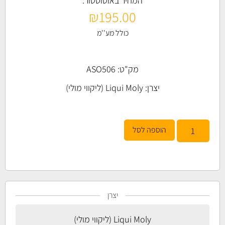
המחיר באוטוסטור:
₪
195.00
כולל מע''מ
מק"ט: ASO506
יצרן:
Liqui Moly (ליקווי מולי)
הוספה לסל
יצרן
Liqui Moly (ליקווי מולי)