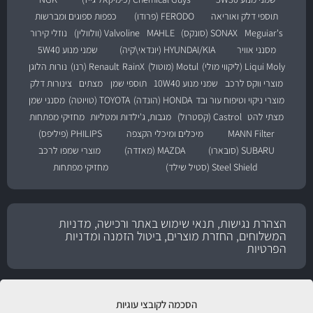
תוספי דלק ואוריאה
FERODO (פרודו)
כפפות ספוגים ומברשות
Meguiar's
SONAX (סונקס)
MAHLE
Valvoline (וולוולין)
נוזלי קירור
מסנני אוויר
HYUNDAI/KIA (יונדאי\קיה)
שמני מנוע 5W40
Liqui Moly (ליקווי מולי)
Motul (מוטול)
RainX
Renault (רנו)
נורות הלוגן
מוצרי ווקס לרכב
שמני מנוע 10W40
תוספי שמן
מצתים
צינורות דלק
מוצרי ניקוי וטיפוח עור ובד
HONDA (הונדה)
TOYOTA (טויוטה)
מסנני שמן
מצתי להט
Castrol (קסטרול)
מגבות, ג'ילדות ומטליות
מחזיקי מפתחות
MANN Filter
מיכלים ומיכלי הקצפה
PHILIPS (פיליפס)
SUBARU (סובארו)
MAZDA (מאזדה)
מוצרי שמפו לרכב
Steel Shield (סטיל שילד)
מחזיקי מפתחות
הצהרת נגישות, תנאי שימוש באתר ורכישה, מדניות
המשלוחים, החזרת מוצרים, ביטול הזמנה ומדניות
הפרטיות
הסכמה לקובצי עוגיות