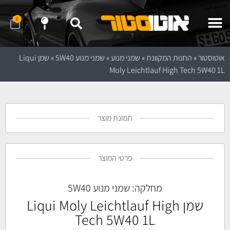
0
שלח לנו הודעה ב- WhatApp
שלח לנו הודעה ב- Telegram
נווט לחנות באמצעות Waze
נווט לחנות באמצעות Google Maps
אוטוסטור
»
החנות המקוונת
»
שמני מנוע
»
שמני מנוע 5W40
»
שמן Liqui
Moly Leichtlauf High Tech 5W40 1L
תמונת מוצר
פרטי המוצר
מחלקה:
שמני מנוע 5W40
שמן Liqui Moly Leichtlauf High
Tech 5W40 1L