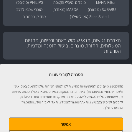
MANN Filter
מיכלים ומיכלי הקצפה
PHILIPS (פיליפס)
SUBARU (סובארו)
MAZDA (מאזדה)
מוצרי שמפו לרכב
Steel Shield (סטיל שילד)
מחזיקי מפתחות
הצהרת נגישות, תנאי שימוש באתר ורכישה, מדניות
המשלוחים, החזרת מוצרים, ביטול הזמנה ומדניות
הפרטיות
הסכמה לקובצי עוגיות
מזהים אנונימיים וטכנולוגיות עוגיות מסייעות לנו ולנותני השירות שלנו להתאים באופן אישי
ולשפר את חוויית השימוש שלך באתר ובחנות המקוונת. אי הסכמה או ביטול הסכמה לשימוש
בקבצי עוגיות עלולים להשפיע לרעה על תכונות ופונקציות מסוימות באתר. בהחלטתך
להסכים לשימוש בקבצי עוגיות אתה מאשר לטכנולוגיות אלו לאסוף מידע מהמכשיר
ומהדפדפן שלך.
טיפול לרכב עם אוטוסטור!
אפשר