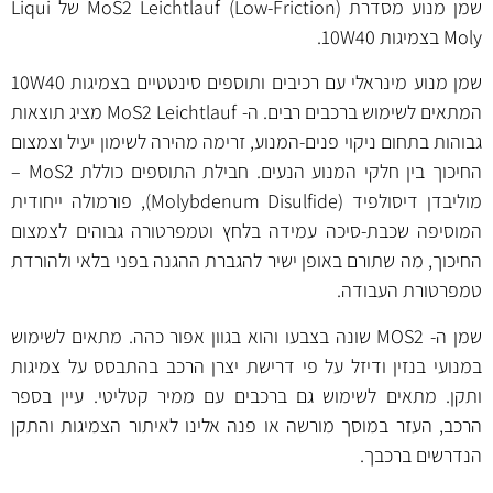
שמן מנוע מסדרת MoS2 Leichtlauf (Low-Friction) של Liqui
Moly בצמיגות 10W40.
שמן מנוע מינראלי עם רכיבים ותוספים סינטטיים בצמיגות 10W40
המתאים לשימוש ברכבים רבים. ה- MoS2 Leichtlauf מציג תוצאות
גבוהות בתחום ניקוי פנים-המנוע, זרימה מהירה לשימון יעיל וצמצום
החיכוך בין חלקי המנוע הנעים. חבילת התוספים כוללת MoS2 –
מוליבדן דיסולפיד (Molybdenum Disulfide), פורמולה ייחודית
המוסיפה שכבת-סיכה עמידה בלחץ וטמפרטורה גבוהים לצמצום
החיכוך, מה שתורם באופן ישיר להגברת ההגנה בפני בלאי ולהורדת
טמפרטורת העבודה.
שמן ה- MOS2 שונה בצבעו והוא בגוון אפור כהה. מתאים לשימוש
במנועי בנזין ודיזל על פי דרישת יצרן הרכב בהתבסס על צמיגות
ותקן. מתאים לשימוש גם ברכבים עם ממיר קטליטי. עיין בספר
הרכב, העזר במוסך מורשה או פנה אלינו לאיתור הצמיגות והתקן
הנדרשים ברכבך.