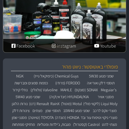
Facebook
Instagram
Youtube
פופולרי באוטוסטור: ניווט מהיר
שמני מנוע 5W30
Chemical Guys (כימיקאל גייז)
NGK
תוספי דלק ואוריאה
FERODO (פרודו)
כפפות ספוגים ומברשות
Meguiar's
SONAX (סונקס)
MAHLE
Valvoline (וולוולין)
נוזלי קירור
מסנני אוויר
HYUNDAI/KIA (יונדאי\קיה)
שמני מנוע 5W40
Liqui Moly (ליקווי מולי)
Motul (מוטול)
RainX
Renault (רנו)
נורות הלוגן
מוצרי ווקס לרכב
שמני מנוע 10W40
תוספי שמן
מצתים
צינורות דלק
מוצרי ניקוי וטיפוח עור ובד
HONDA (הונדה)
TOYOTA (טויוטה)
מסנני שמן
מצתי להט
Castrol (קסטרול)
מגבות, ג'ילדות ומטליות
מחזיקי מפתחות