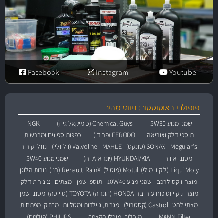
Facebook
Instagram
Youtube
פופולרי באוטוסטור: ניווט מהיר
שמני מנוע 5W30
Chemical Guys (כימיקאל גייז)
NGK
תוספי דלק ואוריאה
FERODO (פרודו)
כפפות ספוגים ומברשות
Meguiar's
SONAX (סונקס)
MAHLE
Valvoline (וולוולין)
נוזלי קירור
מסנני אוויר
HYUNDAI/KIA (יונדאי\קיה)
שמני מנוע 5W40
Liqui Moly (ליקווי מולי)
Motul (מוטול)
RainX
Renault (רנו)
נורות הלוגן
מוצרי ווקס לרכב
שמני מנוע 10W40
תוספי שמן
מצתים
צינורות דלק
מוצרי ניקוי וטיפוח עור ובד
HONDA (הונדה)
TOYOTA (טויוטה)
מסנני שמן
מצתי להט
Castrol (קסטרול)
מגבות, ג'ילדות ומטליות
מחזיקי מפתחות
MANN Filter
מיכלים ומיכלי הקצפה
PHILIPS (פיליפס)