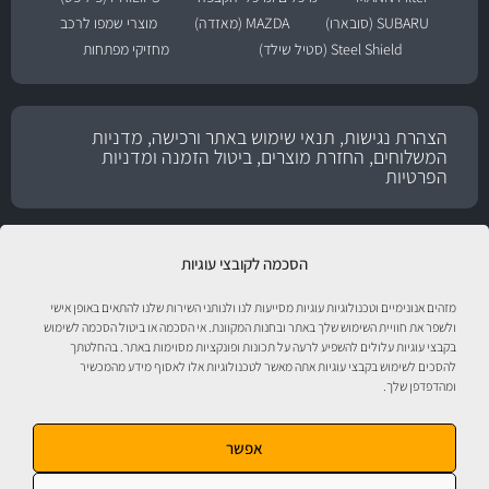
SUBARU (סובארו)
MAZDA (מאזדה)
מוצרי שמפו לרכב
Steel Shield (סטיל שילד)
מחזיקי מפתחות
הצהרת נגישות, תנאי שימוש באתר ורכישה, מדניות
המשלוחים, החזרת מוצרים, ביטול הזמנה ומדניות
הפרטיות
הסכמה לקובצי עוגיות
מזהים אנונימיים וטכנולוגיות עוגיות מסייעות לנו ולנותני השירות שלנו להתאים באופן אישי
ולשפר את חוויית השימוש שלך באתר ובחנות המקוונת. אי הסכמה או ביטול הסכמה לשימוש
בקבצי עוגיות עלולים להשפיע לרעה על תכונות ופונקציות מסוימות באתר. בהחלטתך
להסכים לשימוש בקבצי עוגיות אתה מאשר לטכנולוגיות אלו לאסוף מידע מהמכשיר
ומהדפדפן שלך.
טיפול לרכב עם אוטוסטור!
אפשר