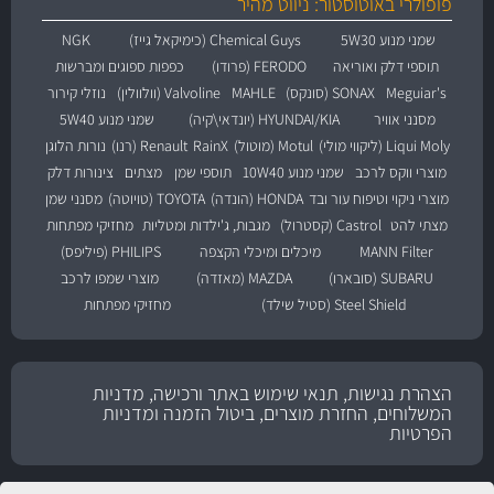
פופולרי באוטוסטור: ניווט מהיר
שמני מנוע 5W30
Chemical Guys (כימיקאל גייז)
NGK
תוספי דלק ואוריאה
FERODO (פרודו)
כפפות ספוגים ומברשות
Meguiar's
SONAX (סונקס)
MAHLE
Valvoline (וולוולין)
נוזלי קירור
מסנני אוויר
HYUNDAI/KIA (יונדאי\קיה)
שמני מנוע 5W40
Liqui Moly (ליקווי מולי)
Motul (מוטול)
RainX
Renault (רנו)
נורות הלוגן
מוצרי ווקס לרכב
שמני מנוע 10W40
תוספי שמן
מצתים
צינורות דלק
מוצרי ניקוי וטיפוח עור ובד
HONDA (הונדה)
TOYOTA (טויוטה)
מסנני שמן
מצתי להט
Castrol (קסטרול)
מגבות, ג'ילדות ומטליות
מחזיקי מפתחות
MANN Filter
מיכלים ומיכלי הקצפה
PHILIPS (פיליפס)
SUBARU (סובארו)
MAZDA (מאזדה)
מוצרי שמפו לרכב
Steel Shield (סטיל שילד)
מחזיקי מפתחות
הצהרת נגישות, תנאי שימוש באתר ורכישה, מדניות
המשלוחים, החזרת מוצרים, ביטול הזמנה ומדניות
הפרטיות