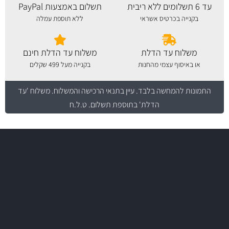
עד 6 תשלומים ללא ריבית
תשלום באמצעות PayPal
בקנייה בכרטיס אשראי
ללא תוספת עמלה
משלוח עד הדלת
משלוח עד הדלת חינם
או באיסוף עצמי מהחנות
בקנייה מעל 499 שקלים
התמונות להמחשה בלבד.
עיין בתנאי הרכישה והמשלוח
. משלוח 'עד
הדלת' בתוספת תשלום. ט.ל.ח
משלוח מהיר
באמצעות צ'יטה
משלוחים