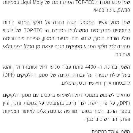
שמן מנוע מסדרת TOP-TEC המתקדמת של Liqui Moly בצמיגות
5W30, גרסה 4400.
שמן מנוע עשיר המספק הגנה רחבה על חלקי המנוע הודות
לתוספים מתקדמים המשולבים בסדרת ה- TOP-TEC של ליקווי
מולי. הורדת חיכוך, שינוע חום, מניעת חמצון, ספיחת פיח וזרימה
מהירה לכל חלקי המנוע מספקים הגנה יוצאת מן הכלל בפני בלאי
ושחיקה.
השמן בגרסת ה- 4400 פותח עבור מנועי דיזל וטורבו-דיזל , והוא
בעל יכולת שמירה על עבודה תקינה של מסנן החלקיקים (DPF)
להבטחת אורך חיי-שירות מקסימלים.
מתאים לשימוש במנועי דיזל ולשימוש ברכבים עם מסנן חלקיקים
(DPF), על פי דרישת יצרן הרכב בהתבסס על צמיגות ותקן. עיין
בספר הרכב, העזר במוסך מורשה או פנה אלינו לאיתור הצמיגות
והתקן הנדרשים ברכבך.
השמן עומד בתקנים: