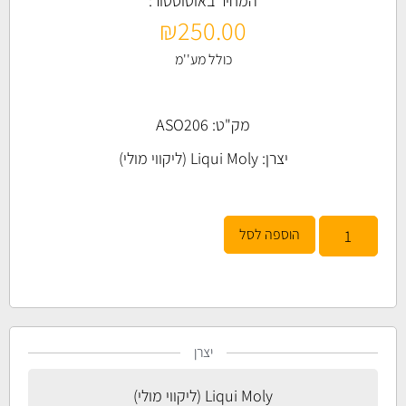
המחיר באוטוסטור:
₪
250.00
כולל מע''מ
מק"ט: ASO206
יצרן:
Liqui Moly (ליקווי מולי)
הוספה לסל
יצרן
Liqui Moly (ליקווי מולי)