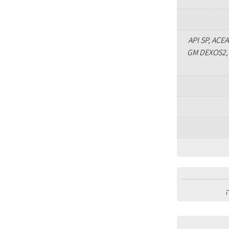
API SP, ACE
GM DEXOS2, 