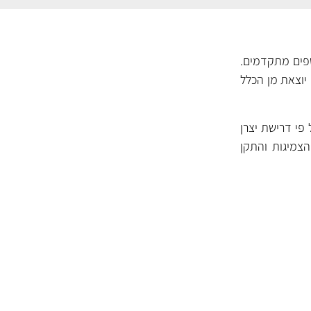
ספים מתקדמים.
יוצאת מן הכלל
זין ודיזל, מנועים מונעי גז ולשימוש ברכבים עם מסנן חלקיקים (DPF), על פי דרישת יצרן
הצמיגות והתקן