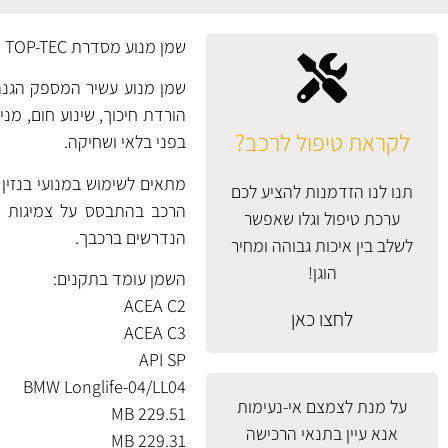
שמן מנוע מסדרת TOP-TEC המתקדמת של Liqui Moly בצמיגות 5W30, גרסה 4600.
שמן מנוע עשיר המספק הגנה 
הורדת חיכוך, שינוע חום, מנ
לקראת טיפול לרכב?
בפני בלאי ושחיקה.
תנו לנו הזדמנות להציע לכם
הרכב בהתבסס על צמיגות ות
ערכת טיפול וגלו שאפשר
הנדרשים ברכבך.
לשלב בין איכות גבוהה ומחיר
הוגן!
השמן עומד בתקנים:
ACEA C2
לחצו כאן
ACEA C3
API SP
BMW Longlife-04/LL04
על מנת לצמצם אי-נעימות
MB 229.51
אנא עיין
בתנאי הרכישה
MB 229.31