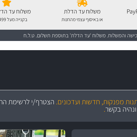
משלוח עד הדלת
משלוח עד הדל
או באיסוף עצמי מהחנות
בקנייה מעל 499 שקלים
כישה והמשלוח
. משלוח 'עד הדלת' בתוספת תשלום. ט.ל.ח
מקצועיות
ושירות מצויין
תנות מפנקות, חדשות ועדכונים.
הצטרף/י לרשימת התפ
והי
ונהיה בקשר
.