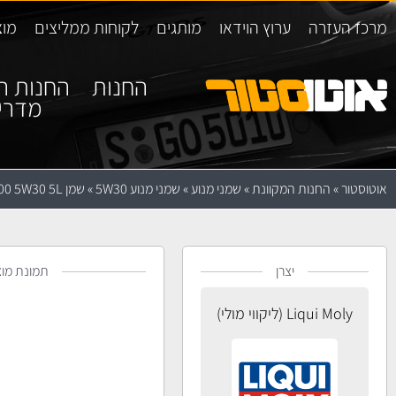
מרכז העזרה
ערוץ הוידאו
מותגים
לקוחות ממליצים
מוצ
החנות
החנות ה
מדרי
אוטוסטור
»
החנות המקוונת
»
שמני מנוע
»
שמני מנוע 5W30
»
שמן Liqui Moly TopTec 4600 5W30 5L
יצרן
תמונת מוצ
Liqui Moly (ליקווי מולי)