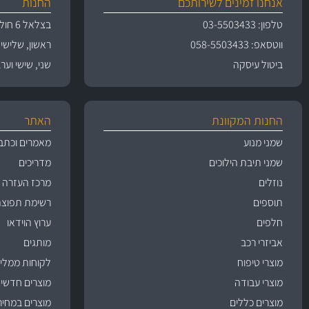
אנחנו זמינים לשירותכם
החנות
טלפון: 03-5503433
בצלאל 6 חולון
ווטסאפ: 058-5503433
ראשון, שלישי, רביעי 
ביטול עיסקה
שני, שישי וערבי חג 09:00
החנות המקוונת
האתר
שמני מנוע
מאמרים וכתב
שמני תיבת הילוכים
מדריכים
נוזלים
מרכז העזרה
תוספים
רשימת תפוצה
חלפים
ערוץ הוידאו
אביזרי רכב
מותגים
מוצרי טיפוח
לקוחות ממליצ
מוצרי עבודה
מוצרים חדשי
מוצרים כללים
מוצרים במחיר