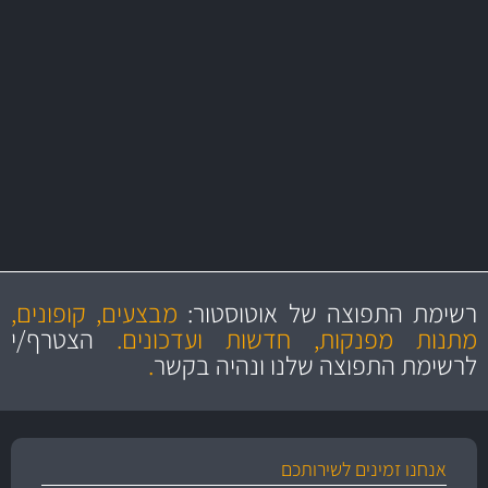
משלוח מהיר
באמצעות צ'יטה
משלוחים
יותר מ- 400 מוצרי טיפוח לרכב
MAN
בקרו במחלקת מוצרי טיפוח הרכב שלנו עם היצע עשיר, מקצועי ועם תגי
מחיר מעולים!
מקצועיות
מחירים
הוגנים
ושירות מצויין
רשימת התפוצה של אוטוסטור:
מבצעים, קופונים,
והיצע מוצרים איכותי
מתנות מפנקות, חדשות ועדכונים.
הצטרף/י
לרשימת התפוצה שלנו ונהיה בקשר
.
אנחנו זמינים לשירותכם