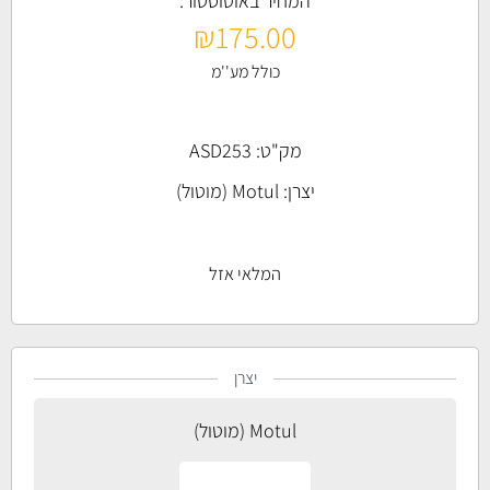
המחיר באוטוסטור:
₪
175.00
כולל מע''מ
מק"ט: ASD253
יצרן:
Motul (מוטול)
המלאי אזל
יצרן
Motul (מוטול)