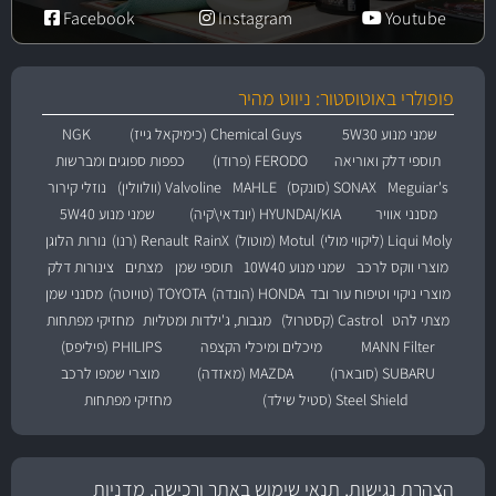
Facebook
Instagram
Youtube
פופולרי באוטוסטור: ניווט מהיר
שמני מנוע 5W30
Chemical Guys (כימיקאל גייז)
NGK
תוספי דלק ואוריאה
FERODO (פרודו)
כפפות ספוגים ומברשות
Meguiar's
SONAX (סונקס)
MAHLE
Valvoline (וולוולין)
נוזלי קירור
מסנני אוויר
HYUNDAI/KIA (יונדאי\קיה)
שמני מנוע 5W40
Liqui Moly (ליקווי מולי)
Motul (מוטול)
RainX
Renault (רנו)
נורות הלוגן
מוצרי ווקס לרכב
שמני מנוע 10W40
תוספי שמן
מצתים
צינורות דלק
מוצרי ניקוי וטיפוח עור ובד
HONDA (הונדה)
TOYOTA (טויוטה)
מסנני שמן
מצתי להט
Castrol (קסטרול)
מגבות, ג'ילדות ומטליות
מחזיקי מפתחות
MANN Filter
מיכלים ומיכלי הקצפה
PHILIPS (פיליפס)
SUBARU (סובארו)
MAZDA (מאזדה)
מוצרי שמפו לרכב
Steel Shield (סטיל שילד)
מחזיקי מפתחות
הצהרת נגישות, תנאי שימוש באתר ורכישה, מדניות