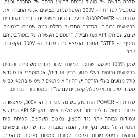
סדרה חדשה של מוטול נכנסת להיצע הרחב של החברה וכעת,
במקביל לסדרת ה- 300V המפורסמת, מציעים אנשי החברה את
סדרת ה- 8100POWER לבעלי רכבים משופרים ורכבים העובדים
בביצועים גבוהים. הסדרה החדשה כוללת כמה שמנים בצמיגות
שונה, עם תקן API ואת חבילת התוספים העשירה של מוטול ביניהם
תוסף ה- ESTER המוכר הנמצא גם בסדרת ה- 300V הקיצונית
יותר.
שמן 100% סינטטי שתוכנן במיוחד עבור רכבים משופרים ורכבים
בביצועים גבוהים בעלי מנוע בנזין או דיזל, אטמוספרי או מוגדש
כולל מנועים בעלי הזרקה ישירה והוא מתאים לשימוש בתנאי כביש
סטנדרטיים ותנאי מסלול קיצוניים עם סל"ד וטמפרטורה גבוהים.
סדרת ה- POWER החדשה, בשונה מסדרת ה- 300V, מאפשרת
מרווחי טיפול גדולים יותר והיא כוללת אישור תקן API SP המבקש
עמידות גבוהה יותר נגד חמצון, צמצום משקעים, ספיחת פיח
ושמירה על מנוע נקי יותר, הגנה מוגברת נגד שחיקה וביצועים
גבוהים בטמפרטורות נמוכות לטובת צמצום פליטת מזהמים.