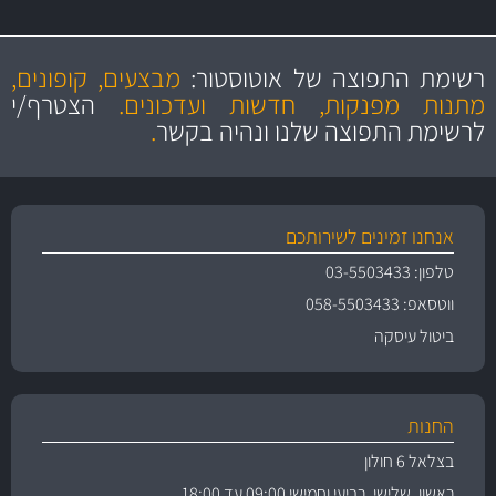
מקצועיות
מחירים
הוגנים
ושירות מצויין
רשימת התפוצה של אוטוסטור:
מבצעים, קופונים,
והיצע מוצרים איכותי
מתנות מפנקות, חדשות ועדכונים.
הצטרף/י
לרשימת התפוצה שלנו ונהיה בקשר
.
אנחנו זמינים לשירותכם
טלפון: 03-5503433
ווטסאפ: 058-5503433
ביטול עיסקה
החנות
בצלאל 6 חולון
ראשון, שלישי, רביעי וחמישי 09:00 עד 18:00