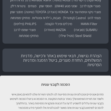
Liqui Moly (ליקווי מולי)
Motul (מוטול)
RainX
Renault (רנו)
נורות הלוגן
מוצרי ווקס לרכב
שמני מנוע 10W40
תוספי שמן
מצתים
צינורות דלק
מוצרי ניקוי וטיפוח עור ובד
HONDA (הונדה)
TOYOTA (טויוטה)
מסנני שמן
מצתי להט
Castrol (קסטרול)
מגבות, ג'ילדות ומטליות
מחזיקי מפתחות
MANN Filter
מיכלים ומיכלי הקצפה
PHILIPS (פיליפס)
SUBARU (סובארו)
MAZDA (מאזדה)
מוצרי שמפו לרכב
Steel Shield (סטיל שילד)
מחזיקי מפתחות
הצהרת נגישות, תנאי שימוש באתר ורכישה, מדניות
המשלוחים, החזרת מוצרים, ביטול הזמנה ומדניות
הפרטיות
הסכמה לקובצי עוגיות
מזהים אנונימיים וטכנולוגיות עוגיות מסייעות לנו ולנותני השירות שלנו להתאים באופן אישי
ולשפר את חוויית השימוש שלך באתר ובחנות המקוונת. אי הסכמה או ביטול הסכמה לשימוש
בקבצי עוגיות עלולים להשפיע לרעה על תכונות ופונקציות מסוימות באתר. בהחלטתך
להסכים לשימוש בקבצי עוגיות אתה מאשר לטכנולוגיות אלו לאסוף מידע מהמכשיר