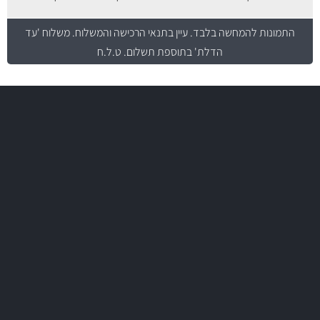
התמונות להמחשה בלבד.
עיין בתנאי הרכישה והמשלוח
. משלוח 'עד
הדלת' בתוספת תשלום. ט.ל.ח
משלוח מהיר
באמצעות צ'יטה
משלוחים
יותר מ- 400 מוצרי טיפוח לרכב
MAN
בקרו במחלקת מוצרי טיפוח הרכב שלנו עם היצע עשיר, מקצועי ועם תגי
מחיר מעולים!