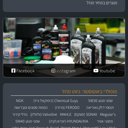
מוצרים במחיר מוזל
Facebook
Instagram
Youtube
פופולרי באוטוסטור: ניווט מהיר
שמני מנוע 5W30
Chemical Guys (כימיקאל גייז)
NGK
תוספי דלק ואוריאה
FERODO (פרודו)
כפפות ספוגים ומברשות
Meguiar's
SONAX (סונקס)
MAHLE
Valvoline (וולוולין)
נוזלי קירור
מסנני אוויר
HYUNDAI/KIA (יונדאי\קיה)
שמני מנוע 5W40