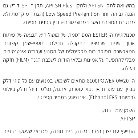
בהשוואה לתקן API SN ולתקן -API SN Plus, תקן ה- SP דורש גם
הגנה גבוהה יותר Low Speed Pre-Ignition (הצתה מוקדמת ולא
מבוקרת המוכרת היטב במנועי טורבו-בנזין קטנים יחסית).
טכנולוגיית ה- ESTER המפורסמת של מוטול היא תוצאה של פיתוח
ארוך שנים שבסופו התקבלה חבילת תוספי-שמן קיצונית
המאפשרת תפוקת כוח מקסימלית של המנוע ועבודה אינטנסיבית
מבלי להתפשר על אמינות ובלאי הודות לשכבת הגנה (FILM) חזקה
ויעילה.
ה- 8100POWER 0W20 מתאים לשימוש במנועים עם כל סוגי דלק
בנזין, עם עופרת או נטול עופרת, אתנול, גפ"מ, דיזל ודלק ביולוגי
(במיוחד Ethanol E85). אינו פוגע בממיר קטליטי.
השמן עומד בתקן
API SP
התייעץ עם יצרן הרכב, סדנה, בית תוכנה, מכונאי שעסקו בבניית