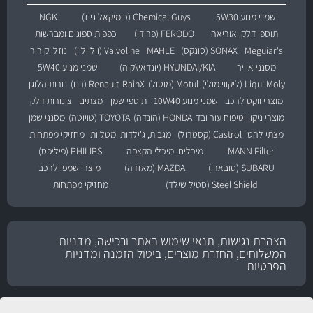
שמני מנוע 5W30
Chemical Guys (כימיקאל גייז)
NGK
תוספי דלק ואוריאה
FERODO (פרודו)
כפפות ספוגים ומברשות
Meguiar's
SONAX (סונקס)
MAHLE
Valvoline (וולוולין)
נוזלי קירור
מסנני אוויר
HYUNDAI/KIA (יונדאי\קיה)
שמני מנוע 5W40
Liqui Moly (ליקווי מולי)
Motul (מוטול)
RainX
Renault (רנו)
נורות הלוגן
מוצרי ווקס לרכב
שמני מנוע 10W40
תוספי שמן
מצתים
צינורות דלק
מוצרי ניקוי וטיפוח עור ובד
HONDA (הונדה)
TOYOTA (טויוטה)
מסנני שמן
מצתי להט
Castrol (קסטרול)
מגבות, ג'ילדות ומטליות
מחזיקי מפתחות
MANN Filter
מיכלים ומיכלי הקצפה
PHILIPS (פיליפס)
SUBARU (סובארו)
MAZDA (מאזדה)
מוצרי שמפו לרכב
Steel Shield (סטיל שילד)
מחזיקי מפתחות
הצהרת נגישות, תנאי שימוש באתר ורכישה, מדניות
המשלוחים, החזרת מוצרים, ביטול הזמנה ומדניות
הפרטיות