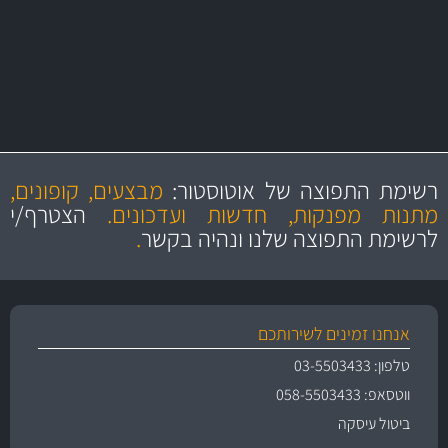
יותר מ- 500 מסנני שמן, אוויר, דלק וקבינה
מחלקת המסננים שלנו עשירה וכוללת מסננים מקוריים ומסננים של MANN
ו- MAHLE גרמניה
מקצועיות
מחירים
הוגנים
ושירות מצויין
רשימת התפוצה של אוטוסטור:
מבצעים, קופונים,
והיצע מוצרים איכותי
מתנות מפנקות, חדשות ועדכונים.
הצטרף/י
לרשימת התפוצה שלנו ונהיה בקשר
.
אנחנו זמינים לשירותכם
טלפון: 03-5503433
ווטסאפ: 058-5503433
ביטול עיסקה