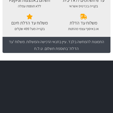
עד 6 תשלומים ללא ריבית
תשלום באמצעות PayPal
בקנייה בכרטיס אשראי
ללא תוספת עמלה
משלוח עד הדלת
משלוח עד הדלת חינם
או באיסוף עצמי מהחנות
בקנייה מעל 499 שקלים
התמונות להמחשה בלבד.
עיין בתנאי הרכישה והמשלוח
. משלוח 'עד
הדלת' בתוספת תשלום. ט.ל.ח
משלוח מהיר
באמצעות צ'יטה
משלוחים