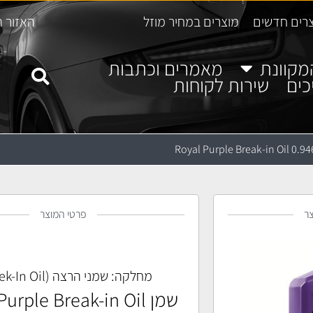
רים חדשים
מוצרים במחיר מוזל
האזור ה
מקוונת
מאמרים וכתבות
כים
שירות לקוחות
ר
פרטי המוצר
מחלקה:
שמני הרצה (Braek-In Oil)
שמן urple Break-in Oil