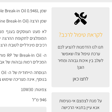
שמן Royal Purple Break-in Oil 0.946L
שמן הרצה (Engine Break-In Oil) ייעודי מבית Royal Purple ארה"ב.
לא מעט העוסקים בענף מנוע
לקראת טיפול לרכב?
המומלצים לתקופת ההרצה של 
רכיבים מינירליים לטובת הרצה יעילה ונ
תנו לנו הזדמנות להציע לכם
ערכת טיפול וגלו שאפשר
ה- il
לשלב בין איכות גבוהה ומחיר
המכילים רמות גבוהות של אבץ
הוגן!
לחצו כאן
בנוסף, אינה מצריכה שימוש ב
צמיגות: 10W30
946 מ"ל
על מנת לצמצם אי-נעימות
אנא עיין
בתנאי הרכישה