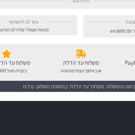
מידע נוסף
בונה
עזור לנו להשתפר
מצאת טעות? שלח לנו הודעה
ר
95.00
₪
/err
משלוח עד הדלת
משלוח עד הדל
או באיסוף עצמי מהחנות
בקנייה מעל 499 שקלים
כישה והמשלוח
. משלוח 'עד הדלת' בתוספת תשלום. ט.ל.ח