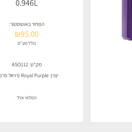
0.946L
המחיר באוטוסטור:
₪
95.00
כולל מע''מ
מק"ט: ASO112
יצרן:
Royal Purple (רויאל פרפל)
המלאי אזל