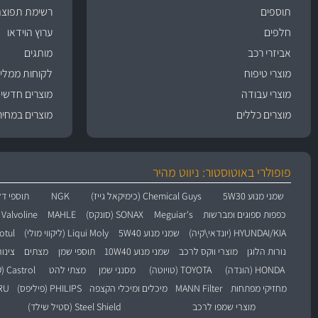
תוספים
רשימת תפוצה
חלפים
ערוץ הוידאו
אביזרי רכב
מותגים
מוצרי טיפוח
לקוחות ממליצ
מוצרי עבודה
מוצרים חדשי
מוצרים כללים
מוצרים במחיר
פופולרי באוטוסטור: ניווט מהיר
שמני מנוע 5W30
Chemical Guys (כימיקאל גייז)
NGK
תוספי דל
כפפות ספוגים ומברשות
Meguiar's
SONAX (סונקס)
MAHLE
Valvoline (וולוולין)
HYUNDAI/KIA (יונדאי\קיה)
שמני מנוע 5W40
Liqui Moly (ליקווי מולי)
Motul (מו
נורות הלוגן
מוצרי ווקס לרכב
שמני מנוע 10W40
תוספי שמן
מצתים
צינו
HONDA (הונדה)
TOYOTA (טויוטה)
מסנני שמן
מצתי להט
Castrol (קסטרול)
מחזיקי מפתחות
MANN Filter
מיכלים ומיכלי הקצפה
PHILIPS (פיליפס)
BARU
מוצרי שמפו לרכב
Steel Shield (סטיל שילד)