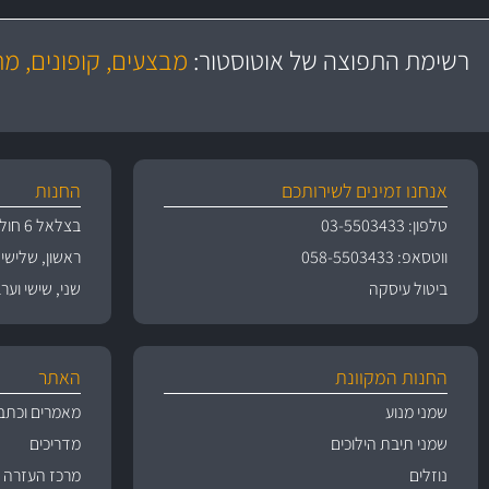
משלוח מהיר
יותר מ- 500 מסנני שמן, אוויר, דלק וקבינה
כותיות במחיר
באמצעות צ'יטה
רשימת התפוצה של אוטוסטור:
מבצעים, קופונים, מ
משלוחים
גרמ
אנחנו זמינים לשירותכם
החנות
טלפון: 03-5503433
בצלאל 6 חולון
ווטסאפ: 058-5503433
ראשון, שלישי, רביעי 
ביטול עיסקה
שני, שישי וערבי חג 09:00
החנות המקוונת
האתר
שמני מנוע
מאמרים וכתב
שמני תיבת הילוכים
מדריכים
נוזלים
מרכז העזרה