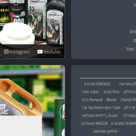
ים
ם
 מוזל
Instagram
Youtube
ק ואוריאה
FERODO (פרודו)
נוזלי קירור
מסנני אוויר
טול)
RainX
Renault (רנו)
רות דלק
מוצרי ניקוי וטיפוח עור ובד
מגבות, ג'ילדות ומטליות
SU (סובארו)
MAZDA (מאזדה)
מחזיקי מפתחות