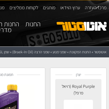
מרכז העזרה
ערוץ הוידאו
מותגים
לקוחות ממליצים
מוצ
החנות
החנות ה
מדרי
אוטוסטור
»
החנות המקוונת
»
שמני מנוע
»
שמני הרצה (Braek-In Oil)
»
שמן Royal Purple Break-in Oil 0.946L
יצרן
תמונת מוצ
Royal Purple (רויאל
פרפל)