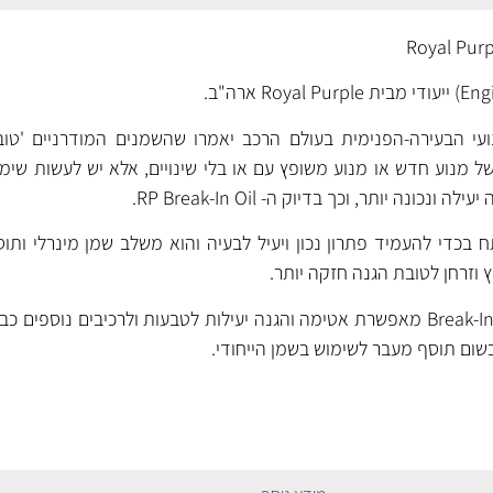
י הבעירה-הפנימית בעולם הרכב יאמרו שהשמנים המודרניים 'טובי
מנוע חדש או מנוע משופץ עם או בלי שינויים, אלא יש לעשות שימ
כונה יותר, וכך בדיוק ה- RP Break-In Oil.
Break-In O של RP פותח בכדי להעמיד פתרון נכון ויעיל לבעיה והוא משלב שמן מינרל
 וזרחן לטובת הגנה חזקה יותר.
הנוסחה הייחודית של ה- Break-In Oil מאפשרת אטימה והגנה יעילות לטבעות ולרכיבים נו
שום תוסף מעבר לשימוש בשמן הייחודי.