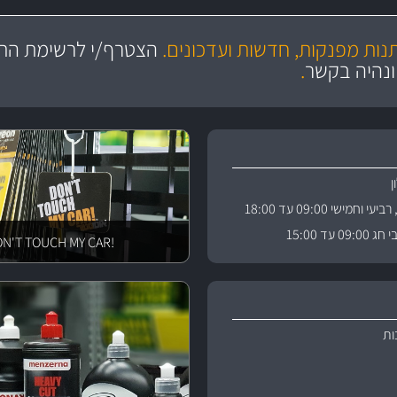
מקצועיות
יותר מ- 400 מוצרי טיפוח לרכב
מחלקת המסננים שלנו עשירה וכוללת מסננים מקוריים ומסננים של MANN ו- MAHLE
ושירות מצויין
בקרו במחלקת מוצרי טיפוח 
תנות מפנקות, חדשות ועדכונים.
הצטרף/י לרשימת התפ
ניה
והי
ונהיה בקשר
.
וחמישי 09:00 עד 18:00
 עד 15:00
!DON'T TOUCH MY CAR
ות