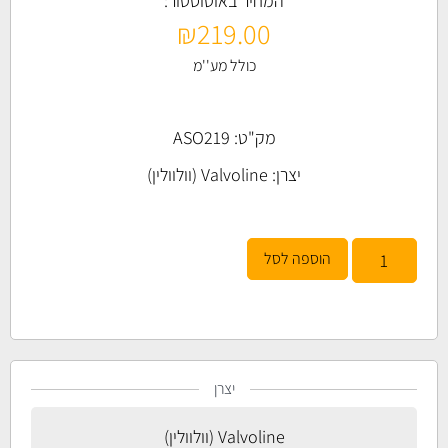
המחיר באוטוסטור:
₪
219.00
כולל מע''מ
מק"ט: ASO219
יצרן:
Valvoline (וולוולין)
הוספה לסל
יצרן
Valvoline (וולוולין)