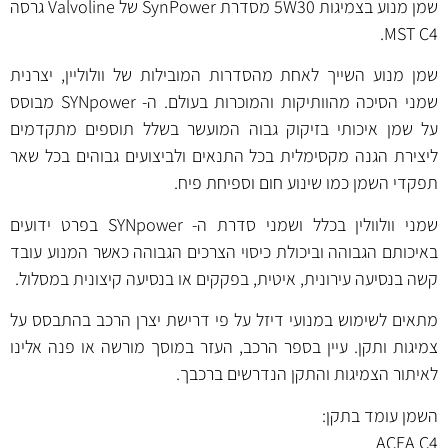
שמן מנוע בצמיגות 5W30 מסדרת SynPower של Valvoline גרסה
MST C4.
שמן מנוע השייך לאחת מהסדרות המובילות של וולוליין, יצרנית
שמני הסיכה מהוותיקות והמוכרות בעולם. ה- SYNpower מבוסס
על שמן איכותי בזיקוק גבוה המועשר בשלל תוספים מתקדמים
ליצירת הגנה מקסימלית בכל התנאים ולביצועים גבוהים בכל שאר
תפקדי השמן כמו שינוע חום וספיחת פיח.
שמני וולוולין בכלל ושמני סדרת ה- SYNpower בפרט ידועים
באיכותם הגבוהה וביכולת כיסוי הצרכים הגבוהה כאשר המנוע עובד
קשה בנסיעה עירונית, איטית, בפקקים או בנסיעה קיצונית במסלול.
מתאים לשימוש במנועי דיזל על פי דרישת יצרן הרכב בהתבסס על
צמיגות ותקן. עיין בספר הרכב, העזר במוסך מורשה או פנה אלינו
לאיתור הצמיגות והתקן הנדרשים ברכבך.
השמן עומד בתקן:
ACEA C4