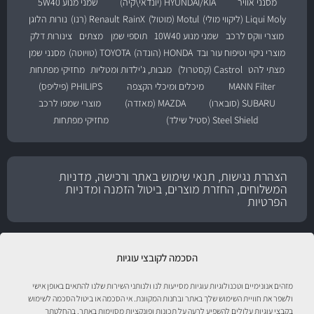
מסנני אוויר
HYUNDAI/KIA (יונדאי\קיה)
שמני מנוע 5W40
Liqui Moly (ליקווי מולי)
Motul (מוטול)
RainX
Renault (רנו)
נורות הלוגן
מוצרי ווקס לרכב
שמני מנוע 10W40
תוספי שמן
מצתים
צינורות דלק
מוצרי ניקוי וטיפוח עור ובד
HONDA (הונדה)
TOYOTA (טויוטה)
מסנני שמן
מצתי להט
Castrol (קסטרול)
מגבות, ג'ילדות ומטליות
מחזיקי מפתחות
MANN Filter
מיכלים ומיכלי הקצפה
PHILIPS (פיליפס)
SUBARU (סובארו)
MAZDA (מאזדה)
מוצרי שמפו לרכב
Steel Shield (סטיל שילד)
מחזיקי מפתחות
הצהרת נגישות, תנאי שימוש באתר ורכישה, מדניות
המשלוחים, החזרת מוצרים, ביטול הזמנה ומדניות
הפרטיות
הסכמה לקובצי עוגיות
מזהים אנונימיים וטכנולוגיות עוגיות מסייעות לנו ולנותני השירות שלנו להתאים באופן אישי
ולשפר את חוויית השימוש שלך באתר ובחנות המקוונת. אי הסכמה או ביטול הסכמה לשימוש
בקבצי עוגיות עלולים להשפיע לרעה על תכונות ופונקציות מסוימות באתר. בהחלטתך