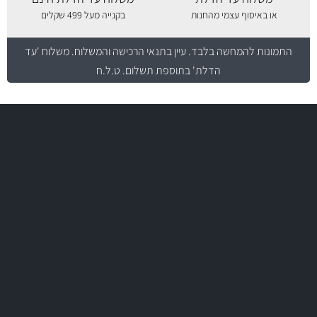
או באיסוף עצמי מהחנות
בקנייה מעל 499 שקלים
התמונות להמחשה בלבד.
עיין בתנאי הרכישה והמשלוח
. משלוח 'עד
הדלת' בתוספת תשלום. ט.ל.ח
משלוח מהיר
באמצעות צ'יטה
משלוחים