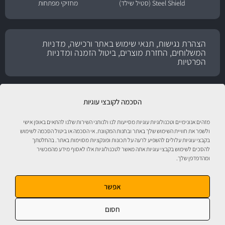
Steel Shield (סטיל שילד)
מחזיקי מפתחות
הצהרת נגישות, תנאי שימוש באתר ורכישה, מדניות
המשלוחים, החזרת מוצרים, ביטול הזמנה ומדניות
הפרטיות
הסכמה לקובצי עוגיות
מזהים אנונימיים וטכנולוגיות עוגיות מסייעות לנו ולנותני השירות שלנו להתאים באופן אישי
ולשפר את חוויית השימוש שלך באתר ובחנות המקוונת. אי הסכמה או ביטול הסכמה לשימוש
בקבצי עוגיות עלולים להשפיע לרעה על תכונות ופונקציות מסוימות באתר. בהחלטתך
להסכים לשימוש בקבצי עוגיות אתה מאשר לטכנולוגיות אלו לאסוף מידע מהמכשיר
טיפול לרכב עם אוטוסטור!
ומהדפדפן שלך.
אפשר
חסום
אוטוסטור - ספורט מוטורי, חלקי חילוף, אביזרים, שמנים, נוזלים, חומרי עבודה ומוצרי
טיפוח לרכב. התמונות להמחשה בלבד. ט.ל.ח. מבית
מ.ה אוטומדיה.