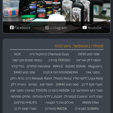
Facebook
Instagram
Youtube
פופולרי באוטוסטור: ניווט מהיר
שמני מנוע 5W30
Chemical Guys (כימיקאל גייז)
NGK
תוספי דלק ואוריאה
FERODO (פרודו)
כפפות ספוגים ומברשות
Meguiar's
SONAX (סונקס)
MAHLE
Valvoline (וולוולין)
נוזלי קירור
מסנני אוויר
HYUNDAI/KIA (יונדאי\קיה)
שמני מנוע 5W40
Liqui Moly (ליקווי מולי)
Motul (מוטול)
RainX
Renault (רנו)
נורות הלוגן
מוצרי ווקס לרכב
שמני מנוע 10W40
תוספי שמן
מצתים
צינורות דלק
מוצרי ניקוי וטיפוח עור ובד
HONDA (הונדה)
TOYOTA (טויוטה)
מסנני שמן
מצתי להט
Castrol (קסטרול)
מגבות, ג'ילדות ומטליות
מחזיקי מפתחות
MANN Filter
מיכלים ומיכלי הקצפה
PHILIPS (פיליפס)
SUBARU (סובארו)
MAZDA (מאזדה)
מוצרי שמפו לרכב