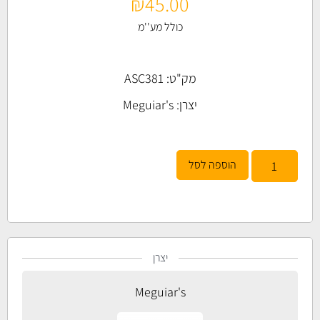
₪
45.00
כולל מע''מ
מק"ט: ASC381
יצרן:
Meguiar's
הוספה לסל
יצרן
Meguiar's