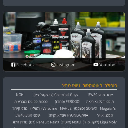
Facebook
Instagram
Youtube
פופולרי באוטוסטור: ניווט מהיר
שמני מנוע 5W30
Chemical Guys (כימיקאל גייז)
NGK
תוספי דלק ואוריאה
FERODO (פרודו)
כפפות ספוגים ומברשות
Meguiar's
SONAX (סונקס)
MAHLE
Valvoline (וולוולין)
נוזלי קירור
מסנני אוויר
HYUNDAI/KIA (יונדאי\קיה)
שמני מנוע 5W40
Liqui Moly (ליקווי מולי)
Motul (מוטול)
RainX
Renault (רנו)
נורות הלוגן