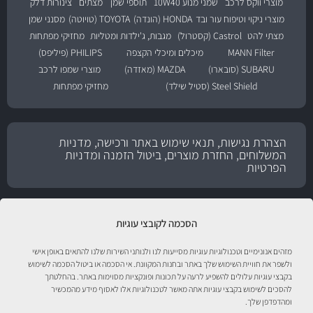
מוצרי ווקס לרכב
שמני מנוע 10W40
תוספי שמן
מצתים
צינורות דלק
מוצרי ניקוי וטיפוח עור ובד
HONDA (הונדה)
TOYOTA (טויוטה)
מסנני שמן
מצתי להט
Castrol (קסטרול)
מגבות, ג'ילדות ומטליות
מחזיקי מפתחות
MANN Filter
מיכלים ומיכלי הקצפה
PHILIPS (פיליפס)
SUBARU (סובארו)
MAZDA (מאזדה)
מוצרי שמפו לרכב
Steel Shield (סטיל שילד)
מחזיקי מפתחות
הצהרת נגישות, תנאי שימוש באתר ורכישה, מדניות
המשלוחים, החזרת מוצרים, ביטול הזמנה ומדניות
הפרטיות
הסכמה לקובצי עוגיות
מזהים אנונימיים וטכנולוגיות עוגיות מסייעות לנו ולנותני השירות שלנו להתאים באופן אישי
ולשפר את חוויית השימוש שלך באתר ובחנות המקוונת. אי הסכמה או ביטול הסכמה לשימוש
בקבצי עוגיות עלולים להשפיע לרעה על תכונות ופונקציות מסוימות באתר. בהחלטתך
להסכים לשימוש בקבצי עוגיות אתה מאשר לטכנולוגיות אלו לאסוף מידע מהמכשיר
טיפול לרכב עם אוטוסטור!
ומהדפדפן שלך.