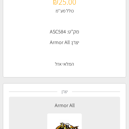
₪
25.00
כולל מע''מ
מק"ט: ASC584
יצרן:
Armor All
המלאי אזל
יצרן
Armor All