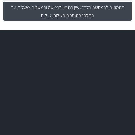
התמונות להמחשה בלבד.
עיין בתנאי הרכישה והמשלוח
. משלוח 'עד
הדלת' בתוספת תשלום. ט.ל.ח
משלוח מהיר
באמצעות צ'יטה
משלוחים
יותר מ- 500 מסנני שמן, אוויר, דלק וקבינה
מחלקת המסננים שלנו עשירה וכוללת מסננים מקוריים ומסננים של MANN
ו- MAHLE גרמניה