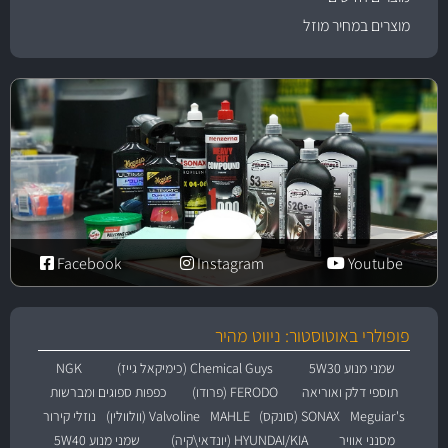
מוצרים במחיר מוזל
Facebook
Instagram
Youtube
פופולרי באוטוסטור: ניווט מהיר
שמני מנוע 5W30
Chemical Guys (כימיקאל גייז)
NGK
תוספי דלק ואוריאה
FERODO (פרודו)
כפפות ספוגים ומברשות
Meguiar's
SONAX (סונקס)
MAHLE
Valvoline (וולוולין)
נוזלי קירור
מסנני אוויר
HYUNDAI/KIA (יונדאי\קיה)
שמני מנוע 5W40