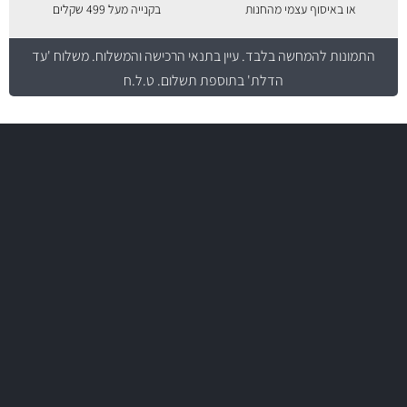
או באיסוף עצמי מהחנות
בקנייה מעל 499 שקלים
התמונות להמחשה בלבד.
עיין בתנאי הרכישה והמשלוח
. משלוח 'עד
הדלת' בתוספת תשלום. ט.ל.ח
משלוח מהיר
באמצעות צ'יטה
משלוחים
יותר מ- 500 מסנני שמן, אוויר, דלק וקבינה
מחלקת המסננים שלנו עשירה וכוללת מסננים מקוריים ומסננים של MANN
ו- MAHLE גרמניה