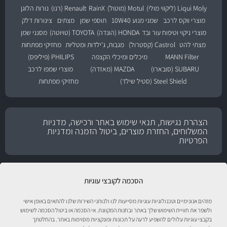
Liqui Moly (ליקווי מולי)
Motul (מוטול)
RainX
Renault (רנו)
נורות הלוגן
מוצרי ווקס לרכב
שמני מנוע 10W40
תוספי שמן
מצתים
צינורות דלק
מוצרי ניקוי וטיפוח עור ובד
HONDA (הונדה)
TOYOTA (טויוטה)
מסנני שמן
מצתי להט
Castrol (קסטרול)
מגבות, ג'ילדות ומטליות
מחזיקי מפתחות
MANN Filter
מיכלים ומיכלי הקצפה
PHILIPS (פיליפס)
SUBARU (סובארו)
MAZDA (מאזדה)
מוצרי שמפו לרכב
Steel Shield (סטיל שילד)
מחזיקי מפתחות
הצהרת נגישות, תנאי שימוש באתר ורכישה, מדניות
המשלוחים, החזרת מוצרים, ביטול הזמנה ומדניות
הפרטיות
הסכמה לקובצי עוגיות
מזהים אנונימיים וטכנולוגיות עוגיות מסייעות לנו ולנותני השירות שלנו להתאים באופן אישי
ולשפר את חוויית השימוש שלך באתר ובחנות המקוונת. אי הסכמה או ביטול הסכמה לשימוש
בקבצי עוגיות עלולים להשפיע לרעה על תכונות ופונקציות מסוימות באתר. בהחלטתך