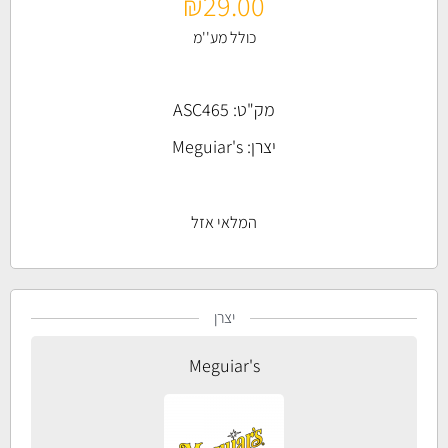
₪
29.00
כולל מע''מ
מק"ט: ASC465
יצרן:
Meguiar's
המלאי אזל
יצרן
Meguiar's