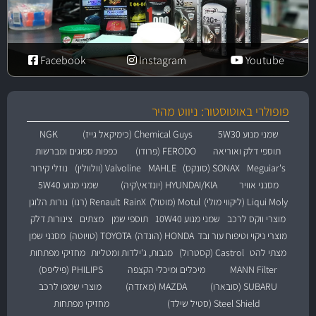
Facebook
Instagram
Youtube
פופולרי באוטוסטור: ניווט מהיר
שמני מנוע 5W30
Chemical Guys (כימיקאל גייז)
NGK
תוספי דלק ואוריאה
FERODO (פרודו)
כפפות ספוגים ומברשות
Meguiar's
SONAX (סונקס)
MAHLE
Valvoline (וולוולין)
נוזלי קירור
מסנני אוויר
HYUNDAI/KIA (יונדאי\קיה)
שמני מנוע 5W40
Liqui Moly (ליקווי מולי)
Motul (מוטול)
RainX
Renault (רנו)
נורות הלוגן
מוצרי ווקס לרכב
שמני מנוע 10W40
תוספי שמן
מצתים
צינורות דלק
מוצרי ניקוי וטיפוח עור ובד
HONDA (הונדה)
TOYOTA (טויוטה)
מסנני שמן
מצתי להט
Castrol (קסטרול)
מגבות, ג'ילדות ומטליות
מחזיקי מפתחות
MANN Filter
מיכלים ומיכלי הקצפה
PHILIPS (פיליפס)
SUBARU (סובארו)
MAZDA (מאזדה)
מוצרי שמפו לרכב
Steel Shield (סטיל שילד)
מחזיקי מפתחות