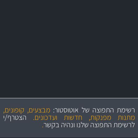
משלוח מהיר
באמצעות צ'יטה
עשרות נורות לרכב
משלוחים
סידרנו לכם מחלקת נורות עשירה ומפורטת הכוללת נורות איכותיות במחיר
הוגן!
מקצועיות
מחירים
הוגנים
ושירות מצויין
רשימת התפוצה של אוטוסטור:
מבצעים, קופונים,
והיצע מוצרים איכותי
מתנות מפנקות, חדשות ועדכונים.
הצטרף/י
לרשימת התפוצה שלנו ונהיה בקשר
.