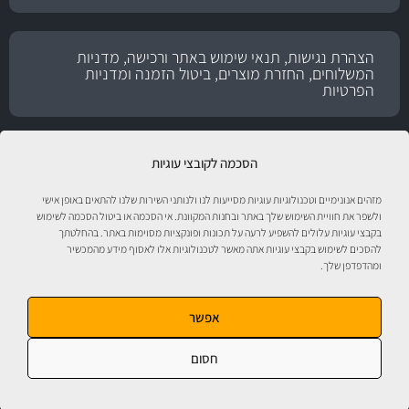
הצהרת נגישות, תנאי שימוש באתר ורכישה, מדניות
המשלוחים, החזרת מוצרים, ביטול הזמנה ומדניות
הפרטיות
הסכמה לקובצי עוגיות
מזהים אנונימיים וטכנולוגיות עוגיות מסייעות לנו ולנותני השירות שלנו להתאים באופן אישי
ולשפר את חוויית השימוש שלך באתר ובחנות המקוונת. אי הסכמה או ביטול הסכמה לשימוש
בקבצי עוגיות עלולים להשפיע לרעה על תכונות ופונקציות מסוימות באתר. בהחלטתך
להסכים לשימוש בקבצי עוגיות אתה מאשר לטכנולוגיות אלו לאסוף מידע מהמכשיר
ומהדפדפן שלך.
טיפול לרכב עם אוטוסטור!
אפשר
חסום
אוטוסטור - ספורט מוטורי, חלקי חילוף, אביזרים, שמנים, נוזלים, חומרי עבודה ומוצרי
טיפוח לרכב. התמונות להמחשה בלבד. ט.ל.ח. מבית
מ.ה אוטומדיה.