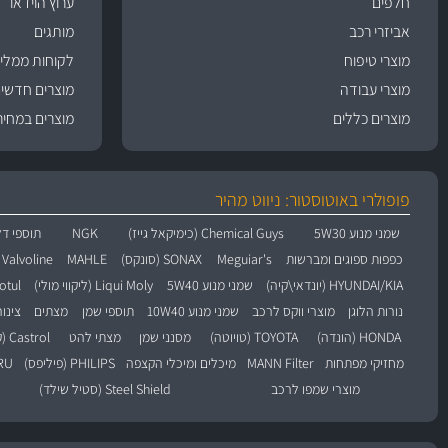
חלפים
ערוץ הוידאו
אביזרי רכב
מותגים
מוצרי טיפוח
לקוחות ממליצ
מוצרי עבודה
מוצרים חדשי
מוצרים כללים
מוצרים במחיר
פופולרי באוטוסטור: ניווט מהיר
שמני מנוע 5W30
Chemical Guys (כימיקאל גייז)
NGK
תוספי דל
כפפות ספוגים ומברשות
Meguiar's
SONAX (סונקס)
MAHLE
Valvoline (וולוולין)
HYUNDAI/KIA (יונדאי\קיה)
שמני מנוע 5W40
Liqui Moly (ליקווי מולי)
Motul (מו
נורות הלוגן
מוצרי ווקס לרכב
שמני מנוע 10W40
תוספי שמן
מצתים
צינו
HONDA (הונדה)
TOYOTA (טויוטה)
מסנני שמן
מצתי להט
Castrol (קסטרול)
מחזיקי מפתחות
MANN Filter
מיכלים ומיכלי הקצפה
PHILIPS (פיליפס)
BARU
מוצרי שמפו לרכב
Steel Shield (סטיל שילד)