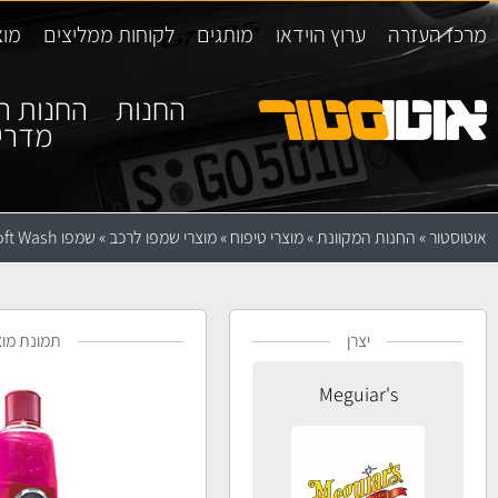
מרכז העזרה
ערוץ הוידאו
מותגים
לקוחות ממליצים
מוצ
החנות
החנות ה
מדרי
אוטוסטור
»
החנות המקוונת
»
מוצרי טיפוח
»
מוצרי שמפו לרכב
»
שמפו Meguiar's Soft Wash
יצרן
תמונת מוצ
Meguiar's