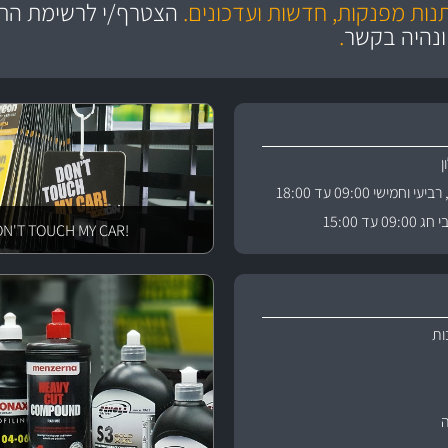
מחלקת המסננים שלנו עשירה וכוללת מסננים מקוריים ומסננים של MANN ו- MAHLE
ושירות מצויין
בקרו במחלקת מוצרי טיפוח 
תנות מפנקות, חדשות ועדכונים.
הצטרף/י לרשימת התפ
ניה
והי
ונהיה בקשר
.
וחמישי 09:00 עד 18:00
 עד 15:00
!DON'T TOUCH MY CAR
ות