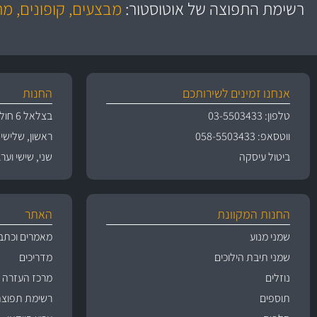
כותיות במחיר
באמצעות צ'יטה
רשימת התפוצה של אוטוסטור:
מבצעים, קופונים, מ
משלוחים
גרמ
אנחנו זמינים לשירותכם
החנות
טלפון: 03-5503433
בצלאל 6 חולון
ווטסאפ: 058-5503433
ראשון, שלישי, רביעי 
ביטול עיסקה
שני, שישי וערבי חג 09:00
החנות המקוונת
האתר
שמני מנוע
מאמרים וכתב
שמני תיבת הילוכים
מדריכים
נוזלים
מרכז העזרה
תוספים
רשימת תפוצה