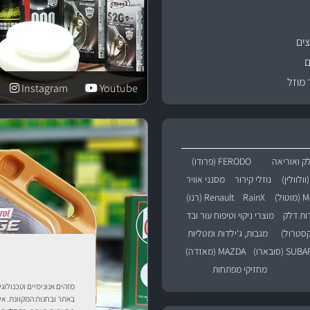
ים
ם
 מוזל
Instagram
Youtube
ק ואוריאה
FERODO (פרודו)
נוזלי קירור
מסנני אוויר
טול)
RainX
Renault (רנו)
רות דלק
מוצרי ניקוי וטיפוח עור ובד
מגבות, ג'ילדות ומטליות
SU (סובארו)
MAZDA (מאזדה)
מחזיקי מפתחות
מזהים אנונימיים וטכנולוג
באתר ובחנות המקוונת. אי