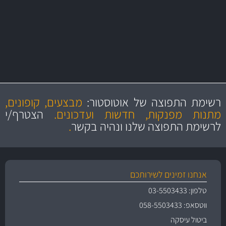
יותר מ- 500 מסנני שמן, אוויר, דלק וקבינה
מחלקת המסננים שלנו עשירה וכוללת מסננים מקוריים ומסננים של MANN
ו- MAHLE גרמניה
מקצועיות
מחירים
הוגנים
ושירות מצויין
רשימת התפוצה של אוטוסטור:
מבצעים, קופונים,
והיצע מוצרים איכותי
מתנות מפנקות, חדשות ועדכונים.
הצטרף/י
לרשימת התפוצה שלנו ונהיה בקשר
.
אנחנו זמינים לשירותכם
טלפון: 03-5503433
ווטסאפ: 058-5503433
ביטול עיסקה