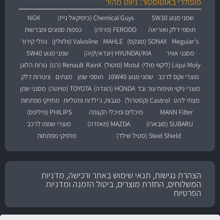
פופולרי באוטוסטור: ניווט מהיר
שמני מנוע 5W30
Chemical Guys (כימיקאל גייז)
NGK
תוספי דלק ואוריאה
FERODO (פרודו)
כפפות ספוגים ומברשות
Meguiar's
SONAX (סונקס)
MAHLE
Valvoline (וולוולין)
נוזלי קירור
מסנני אוויר
HYUNDAI/KIA (יונדאי\קיה)
שמני מנוע 5W40
Liqui Moly (ליקווי מולי)
Motul (מוטול)
RainX
Renault (רנו)
נורות הלוגן
מוצרי ווקס לרכב
שמני מנוע 10W40
תוספי שמן
מצתים
צינורות דלק
מוצרי ניקוי וטיפוח עור ובד
HONDA (הונדה)
TOYOTA (טויוטה)
מסנני שמן
מצתי להט
Castrol (קסטרול)
מגבות, ג'ילדות ומטליות
מחזיקי מפתחות
MANN Filter
מיכלים ומיכלי הקצפה
PHILIPS (פיליפס)
SUBARU (סובארו)
MAZDA (מאזדה)
מוצרי שמפו לרכב
Steel Shield (סטיל שילד)
מחזיקי מפתחות
הצהרת נגישות, תנאי שימוש באתר ורכישה, מדניות
המשלוחים, החזרת מוצרים, ביטול הזמנה ומדניות
הפרטיות