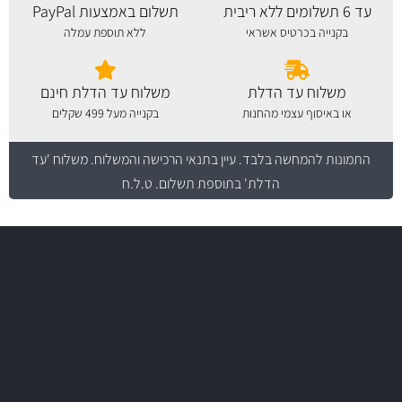
עד 6 תשלומים ללא ריבית
תשלום באמצעות PayPal
בקנייה בכרטיס אשראי
ללא תוספת עמלה
משלוח עד הדלת
משלוח עד הדלת חינם
או באיסוף עצמי מהחנות
בקנייה מעל 499 שקלים
התמונות להמחשה בלבד.
עיין בתנאי הרכישה והמשלוח
. משלוח 'עד
הדלת' בתוספת תשלום. ט.ל.ח
משלוח מהיר
באמצעות צ'יטה
משלוחים