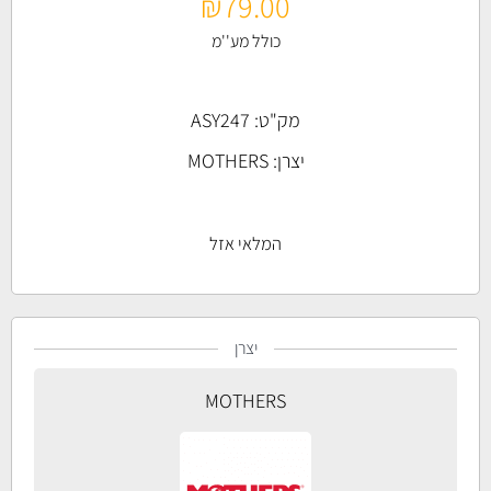
₪
79.00
כולל מע''מ
מק"ט: ASY247
יצרן:
MOTHERS
המלאי אזל
יצרן
MOTHERS