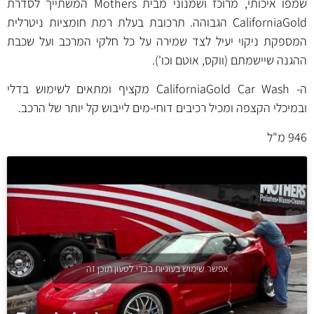
שמפו איכותי, מרוכז ושמנוני מבית Mothers המשתייך לסדרת
CaliforniaGold הגבוהה. תרכובת בעלת רמת חומציות ניטרלית
המספקת ניקוי יעיל לצד שמירה על כל חלקי המרכב ועל שכבת
ההגנה שיישמתם (ווקס, אוטם וכו').
ה- CaliforniaGold Car Wash מקציף ומתאים לשימוש בדלי
ובמיכלי הקצפה ומכיל רכיבים דוחי-מים לייבוש קל יותר של הרכב.
946 מ"ל
אפשר שימוש בעוגיות בכדי לטעון תוכן זה