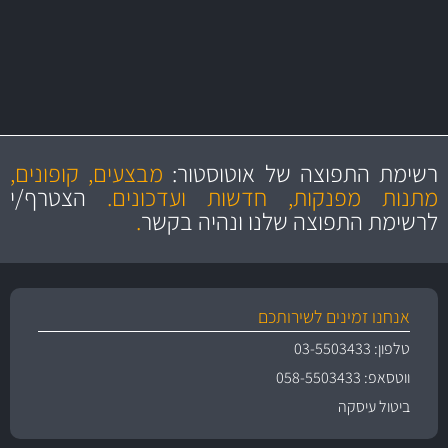
יותר מ- 500 מסנני שמן, אוויר, דלק וקבינה
מחלקת המסננים שלנו עשירה וכוללת מסננים מקוריים ומסננים של MANN
ו- MAHLE גרמניה
מקצועיות
מחירים
הוגנים
ושירות מצויין
רשימת התפוצה של אוטוסטור:
מבצעים, קופונים,
והיצע מוצרים איכותי
מתנות מפנקות, חדשות ועדכונים.
הצטרף/י
לרשימת התפוצה שלנו ונהיה בקשר
.
אנחנו זמינים לשירותכם
טלפון: 03-5503433
ווטסאפ: 058-5503433
ביטול עיסקה