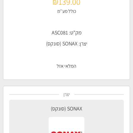
₪
139.00
כולל מע''מ
מק"ט: ASC081
יצרן:
SONAX (סונקס)
המלאי אזל
יצרן
SONAX (סונקס)