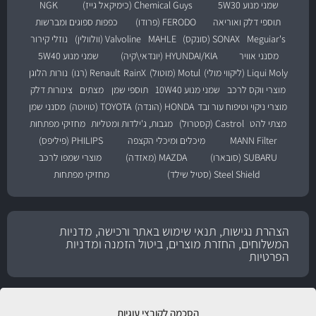
שמני מנוע 5W30
Chemical Guys (כימיקאל גייז)
NGK
תוספי דלק ואוריאה
FERODO (פרודו)
כפפות ספוגים ומברשות
Meguiar's
SONAX (סונקס)
MAHLE
Valvoline (וולוולין)
נוזלי קירור
מסנני אוויר
HYUNDAI/KIA (יונדאי\קיה)
שמני מנוע 5W40
Liqui Moly (ליקווי מולי)
Motul (מוטול)
RainX
Renault (רנו)
נורות הלוגן
מוצרי ווקס לרכב
שמני מנוע 10W40
תוספי שמן
מצתים
צינורות דלק
מוצרי ניקוי וטיפוח עור ובד
HONDA (הונדה)
TOYOTA (טויוטה)
מסנני שמן
מצתי להט
Castrol (קסטרול)
מגבות, ג'ילדות ומטליות
מחזיקי מפתחות
MANN Filter
מיכלים ומיכלי הקצפה
PHILIPS (פיליפס)
SUBARU (סובארו)
MAZDA (מאזדה)
מוצרי שמפו לרכב
Steel Shield (סטיל שילד)
מחזיקי מפתחות
הצהרת נגישות, תנאי שימוש באתר ורכישה, מדניות
המשלוחים, החזרת מוצרים, ביטול הזמנה ומדניות
הפרטיות
הסכמה לקובצי עוגיות