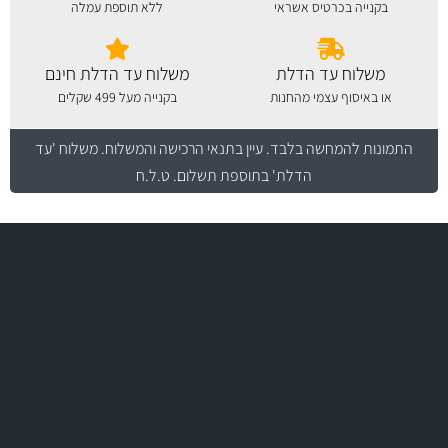
בקנייה בכרטיס אשראי
ללא תוספת עמלה
משלוח עד הדלת
משלוח עד הדלת חינם
או באיסוף עצמי מהחנות
בקנייה מעל 499 שקלים
התמונות להמחשה בלבד.
עיין בתנאי הרכישה והמשלוח
. משלוח 'עד
הדלת' בתוספת תשלום. ט.ל.ח
משלוח מהיר
באמצעות צ'יטה
משלוחים