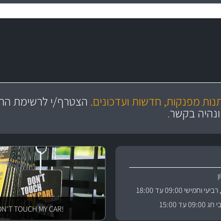
מקצועיות
יותר מ- 400 מוצרי טיפוח לרכב
מחלקת המסננים שלנו עשירה וכוללת מסננים מקוריים ומסננים של MANN ו- MAHLE
ושירות מצויין
בקרו במחלקת מוצרי טיפוח 
תנות מפנקות, חדשות ועדכונים.
הצטרף/י לרשימת התפ
ניה
והי
ונהיה בקשר
.
וחמישי 09:00 עד 18:00
 עד 15:00
!DON'T TOUCH MY CAR