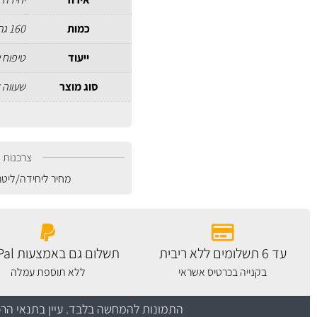
כמות
160 גרם
ייעוד
טיפוח ע
סוג מוצר
שעווה ל
צרכנות נ
מחיר ליחידה/ליט
עד 6 תשלומים ללא ריבית
תשלום גם באמצעות PayPal
בקנייה בכרטיס אשראי
ללא תוספת עמלה
התמונות להמחשה בלבד.
עיין בתנאי הר