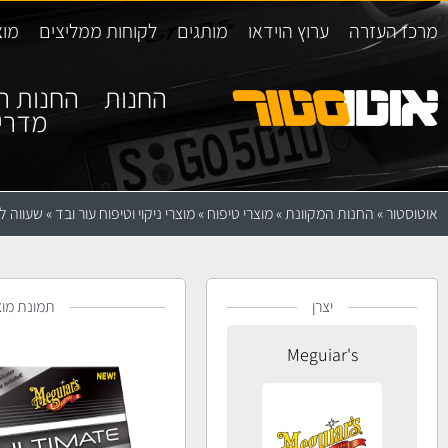
מרכז העזרה
ערוץ הוידאו
מותגים
לקוחות ממליצים
מוצ
החנות
החנות ה
מדרי
אוטוסטור
»
החנות המקוונת
»
מוצרי טיפוח
»
מוצרי ניקוי וטיפוח עור ובד
»
שעווה לניקוי ו
יצרן
תמונת מוצ
Meguiar's