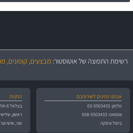
משלוח מהיר
יותר מ- 500 מסנני שמן, אוויר, דלק וקבינה
כותיות במחיר
באמצעות צ'יטה
רשימת התפוצה של אוטוסטור:
מבצעים, קופונים, מ
משלוחים
גרמ
אנחנו זמינים לשירותכם
החנות
טלפון: 03-5503433
בצלאל 6 חולון
ווטסאפ: 058-5503433
ראשון, שלישי, רביעי 
ביטול עיסקה
שני, שישי וערבי חג 09:00