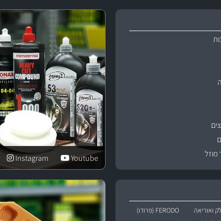
ות
ים
ם
 מוזל
Instagram
Youtube
ק ואוריאה
FERODO (פרודו)