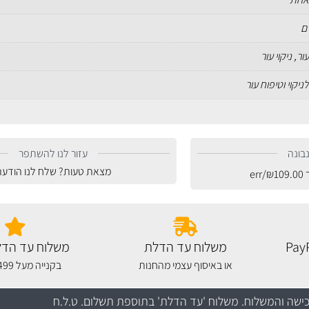
ור, ניקוי עור
ניקוי וטיפוח עור
בונה
עזור לנו להשתפר
מצאת טעות? שלח לנו הודעה
ר
109.00
₪
/err
משלוח עד הדלת
משלוח עד הדל
או באיסוף עצמי מהחנות
בקנייה מעל 499 שקלים
כישה והמשלוח
. משלוח 'עד הדלת' בתוספת תשלום. ט.ל.ח