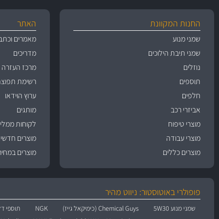
החנות המקוונת
האתר
שמני מנוע
מאמרים וכתב
שמני תיבת הילוכים
מדריכים
נוזלים
מרכז העזרה
תוספים
רשימת תפוצה
חלפים
ערוץ הוידאו
אביזרי רכב
מותגים
מוצרי טיפוח
לקוחות ממליצ
מוצרי עבודה
מוצרים חדשי
מוצרים כללים
מוצרים במחיר
פופולרי באוטוסטור: ניווט מהיר
שמני מנוע 5W30
Chemical Guys (כימיקאל גייז)
NGK
תוספי דל