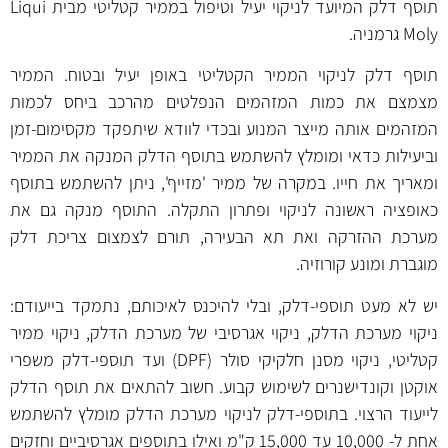
תוסף דלק המיועד לניקוי יעיל וטיפול בממיר קטליטי מבית Liqui
Moly גרמניה.
תוסף דלק לניקוי הממיר הקטליטי באופן יעיל ובטוח. הממיר
מצמצם את כמות המזהמים הנפלטים מהרכב ביחס לכמות
המזהמים אותה מייצר המנוע ובכדי לוודא שיתפקד מקסימום-זמן
וביעילות כדאי ומומלץ להשתמש בתוסף הדלק המנקה את הממיר
ומאריך את חייו. במקרה של ממיר 'מזייף', ניתן להשתמש בתוסף
כאופציה ראשונה לניקוי ופתרון התקלה. התוסף מנקה גם את
מערכת ההזרקה ואת תא הבעירה, תורם לצמצום צריכת דלק
מוגברת ומונע קורוזיה.
יש לא מעט תוספי-דלק, ובלי להיכנס לאיכותם, נתמקד בייעודם:
ניקוי מערכת הדלק, ניקוי אגרסיבי של מערכת הדלק, ניקוי ממיר
קטליטי, ניקוי מסנן חלקיקי סולר (DPF) ועד תוספי-דלק משפרי
אוקטן וקונדישנרים לשימוש קבוע. חשוב להתאים את תוסף הדלק
לייעוד הרצוי. בתוספי-דלק לניקוי מערכת הדלק מומלץ להשתמש
אחת ל- 10,000 עד 15,000 ק"מ ואילו בתוספים אגרסיביים וחזקים