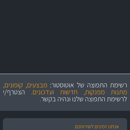
משלוח מהיר
באמצעות צ'יטה
משלוחים
יותר מ- 500 מסנני שמן, אוויר, דלק וקבינה
מחלקת המסננים שלנו עשירה וכוללת מסננים מקוריים ומסננים של MANN
ו- MAHLE גרמניה
מקצועיות
מחירים
הוגנים
ושירות מצויין
רשימת התפוצה של אוטוסטור:
מבצעים, קופונים,
והיצע מוצרים איכותי
מתנות מפנקות, חדשות ועדכונים.
הצטרף/י
לרשימת התפוצה שלנו ונהיה בקשר
.
אנחנו זמינים לשירותכם