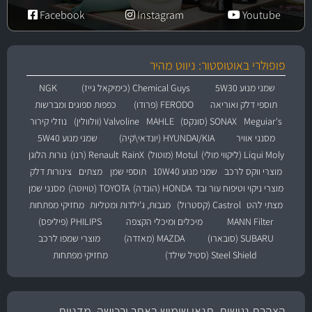
Facebook
Instagram
Youtube
פופולרי באוטוסטור: ניווט מהיר
שמני מנוע 5W30
Chemical Guys (כימיקאל גייז)
NGK
תוספי דלק ואוריאה
FERODO (פרודו)
כפפות ספוגים ומברשות
Meguiar's
SONAX (סונקס)
MAHLE
Valvoline (וולוולין)
נוזלי קירור
מסנני אוויר
HYUNDAI/KIA (יונדאי\קיה)
שמני מנוע 5W40
Liqui Moly (ליקווי מולי)
Motul (מוטול)
RainX
Renault (רנו)
נורות הלוגן
מוצרי ווקס לרכב
שמני מנוע 10W40
תוספי שמן
מצתים
צינורות דלק
מוצרי ניקוי וטיפוח עור ובד
HONDA (הונדה)
TOYOTA (טויוטה)
מסנני שמן
מצתי להט
Castrol (קסטרול)
מגבות, ג'ילדות ומטליות
מחזיקי מפתחות
MANN Filter
מיכלים ומיכלי הקצפה
PHILIPS (פיליפס)
SUBARU (סובארו)
MAZDA (מאזדה)
מוצרי שמפו לרכב
Steel Shield (סטיל שילד)
מחזיקי מפתחות
הצהרת נגישות, תנאי שימוש באתר ורכישה, מדניות