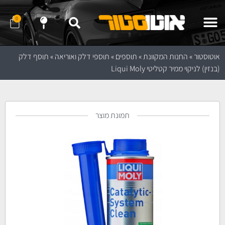
0
שלח לנו הודעה ב- WhatApp
שלח לנו הודעה ב- Telegram
נווט לחנות באמצעות Waze
נווט לחנות באמצעות Google Maps
אוטוסטור
»
החנות המקוונת
»
תוספים
»
תוספי דלק ואוריאה
»
תוסף דלק
(בנזין) לניקוי ממיר קטליטי Liqui Moly
תמונת מוצר