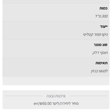
כמות
300 מ"ל
ייעוד
ניקוי ממיר קטליטי
סוג מוצר
תוסף דלק
תאימות
למנועי בנזין
צרכנות נבונה
מחיר ליחידה/ליטר
50.00
₪
/err