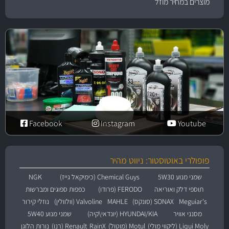
מוצרים במחיר מוזל
Facebook
Instagram
Youtube
פופולרי באוטוסטור: ניווט מהיר
שמני מנוע 5W30
Chemical Guys (כימיקאל גייז)
NGK
תוספי דלק ואוריאה
FERODO (פרודו)
כפפות ספוגים ומברשות
Meguiar's
SONAX (סונקס)
MAHLE
Valvoline (וולוולין)
נוזלי קירור
מסנני אוויר
HYUNDAI/KIA (יונדאי\קיה)
שמני מנוע 5W40
Liqui Moly (ליקווי מולי)
Motul (מוטול)
RainX
Renault (רנו)
נורות הלוגן