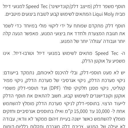
תוסף משפר דלק (מייצב דלק/קונדישינר) Speed Tec למנועי דיזל
מבית Liqui Moly המתאים לשימוש קבוע לטובת ביצועים מיטביים.
תוסף דלק מתקדם שפותח על ידי ליקווי מולי במיוחד כדי לשפר
את תגובת המצערת ולחדד את ביצועי המנוע. מאפשר הנעה קלה
יותר ועבודה 'עגולה' יותר של המנוע.
ה- Speed Tec מתאים לשימוש במנועי דיזל וטורבו-דיזל. אינו
משפיע על אוקטן הדלק.
יש לא מעט תוספי-דלק, ובלי להיכנס לאיכותם, נתמקד בייעודם:
ניקוי מערכת הדלק, ניקוי אגרסיבי של מערכת הדלק, ניקוי ממיר
קטליטי, ניקוי מסנן חלקיקי סולר (DPF) ועד תוספי-דלק משפרי
אוקטן וקונדישנרים לשימוש קבוע. חשוב להתאים את תוסף הדלק
לייעוד הרצוי. בתוספי-דלק לניקוי מערכת הדלק מומלץ להשתמש
אחת ל- 10,000 עד 15,000 ק”מ ואילו בתוספים אגרסיביים וחזקים
מומלץ להשתמש כאשר ישנה בעיית זיהום ממקור לא וודאי, עבודה
לא יעילה של המנוע, צריכת דלק מוגברת ותקלות כלליות-דומות