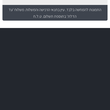
התמונות להמחשה בלבד.
עיין בתנאי הרכישה והמשלוח
. משלוח 'עד
הדלת' בתוספת תשלום. ט.ל.ח
משלוח מהיר
באמצעות צ'יטה
משלוחים
יותר מ- 500 מסנני שמן, אוויר, דלק וקבינה
מחלקת המסננים שלנו עשירה וכוללת מסננים מקוריים ומסננים של MANN
ו- MAHLE גרמניה