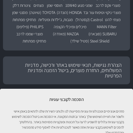
מוצרי ווקס לרכב
שמני מנוע 10W40
תוספי שמן
מצתים
צינורות דלק
מוצרי ניקוי וטיפוח עור ובד
HONDA (הונדה)
TOYOTA (טויוטה)
מסנני שמן
מצתי להט
Castrol (קסטרול)
מגבות, ג'ילדות ומטליות
מחזיקי מפתחות
MANN Filter
מיכלים ומיכלי הקצפה
PHILIPS (פיליפס)
SUBARU (סובארו)
MAZDA (מאזדה)
מוצרי שמפו לרכב
Steel Shield (סטיל שילד)
מחזיקי מפתחות
הצהרת נגישות, תנאי שימוש באתר ורכישה, מדניות
המשלוחים, החזרת מוצרים, ביטול הזמנה ומדניות
הפרטיות
הסכמה לקובצי עוגיות
מזהים אנונימיים וטכנולוגיות עוגיות מסייעות לנו ולנותני השירות שלנו להתאים באופן אישי
ולשפר את חוויית השימוש שלך באתר ובחנות המקוונת. אי הסכמה או ביטול הסכמה לשימוש
בקבצי עוגיות עלולים להשפיע לרעה על תכונות ופונקציות מסוימות באתר. בהחלטתך
להסכים לשימוש בקבצי עוגיות אתה מאשר לטכנולוגיות אלו לאסוף מידע מהמכשיר
ומהדפדפן שלך.