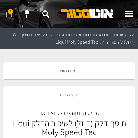
0
שלח לנו הודעה ב- WhatApp
שלח לנו הודעה ב- Telegram
נווט לחנות באמצעות Waze
נווט לחנות באמצעות Google Maps
אוטוסטור
»
החנות המקוונת
»
תוספים
»
תוספי דלק ואוריאה
»
תוסף דלק
(דיזל) לשיפור הדלק Liqui Moly Speed Tec
תמונת מוצר
פרטי המוצר
מחלקה:
תוספי דלק ואוריאה
תוסף דלק (דיזל) לשיפור הדלק Liqui
Moly Speed Tec