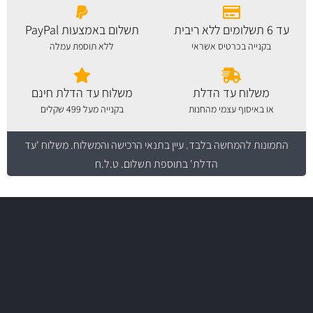
עד 6 תשלומים ללא ריבית
תשלום באמצעות PayPal
בקנייה בכרטיס אשראי
ללא תוספת עמלה
משלוח עד הדלת
משלוח עד הדלת חינם
או באיסוף עצמי מהחנות
בקנייה מעל 499 שקלים
התמונות להמחשה בלבד.
עיין בתנאי הרכישה והמשלוח
. משלוח 'עד
הדלת' בתוספת תשלום. ט.ל.ח
משלוח מהיר
באמצעות צ'יטה