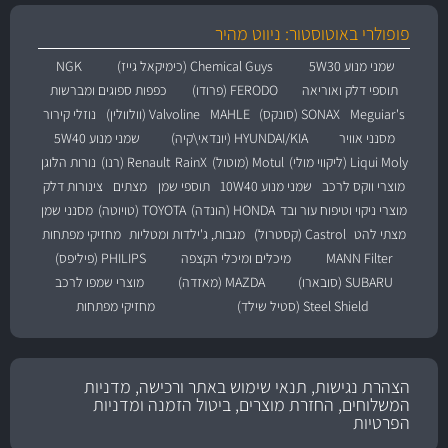
פופולרי באוטוסטור: ניווט מהיר
שמני מנוע 5W30
Chemical Guys (כימיקאל גייז)
NGK
תוספי דלק ואוריאה
FERODO (פרודו)
כפפות ספוגים ומברשות
Meguiar's
SONAX (סונקס)
MAHLE
Valvoline (וולוולין)
נוזלי קירור
מסנני אוויר
HYUNDAI/KIA (יונדאי\קיה)
שמני מנוע 5W40
Liqui Moly (ליקווי מולי)
Motul (מוטול)
RainX
Renault (רנו)
נורות הלוגן
מוצרי ווקס לרכב
שמני מנוע 10W40
תוספי שמן
מצתים
צינורות דלק
מוצרי ניקוי וטיפוח עור ובד
HONDA (הונדה)
TOYOTA (טויוטה)
מסנני שמן
מצתי להט
Castrol (קסטרול)
מגבות, ג'ילדות ומטליות
מחזיקי מפתחות
MANN Filter
מיכלים ומיכלי הקצפה
PHILIPS (פיליפס)
SUBARU (סובארו)
MAZDA (מאזדה)
מוצרי שמפו לרכב
Steel Shield (סטיל שילד)
מחזיקי מפתחות
הצהרת נגישות, תנאי שימוש באתר ורכישה, מדניות
המשלוחים, החזרת מוצרים, ביטול הזמנה ומדניות
הפרטיות