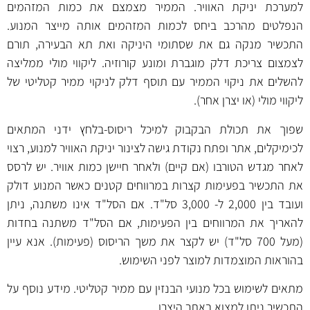
למערכת יניקת האוויר. הממיר מצמצם את כמות המזהמים
הנפלטים מהרכב ביחס לכמות המזהמים אותה מייצר המנוע.
התכשיר מנקה גם את שסתומי היניקה ואת תא הבעירה, תורם
לצמצום צריכת דלק מוגברת ומונע קורוזיה. ליקווי מולי ממליצה
להשלים את ניקוי הממיר עם
תוסף דלק לניקוי ממיר קטליטי של
ליקווי מולי
(או
יצרן אחר
).
שפוך את תכולת הבקבוק למיכל ריסוס-בלחץ ידני המתאים
לכימיקלים, אתר ופתח נקודת גישה לצינור יניקת האוויר למנוע, רצוי
לאחר מגדש הטורבו (אם קיים) ולאחר חיישן כמות אוויר. יש לרסס
את התכשיר בפעימות קצרות במרווחים קטנים כאשר המנוע דולק
ועובד בין 2,000 ל- 3,000 סל"ד. אם הסל"ד אינו משתנה, ניתן
להאריך את המרווחים בין הפעימות, אם הסל"ד משתנה בחדות
(מעל 700 סל"ד) יש לקצר את משך הריסוס (פעימות). אנא עיין
בהוראות המוצמדות למוצר לפני השימוש.
מתאים לשימוש בכל מנועי הבנזין עם ממיר קטליטי.
מידע נוסף על
התכשיר ניתן למצוא באתר היצרן
.