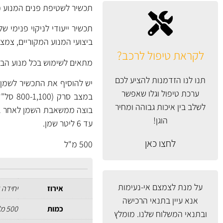
תכשיר לשטיפת פנים המנוע (פלאש-מנוע) מבית Eurol הולנד 
תכשיר ייעודי לניקוי פנימי 
ביצועי המנוע המקוריים, צמצ
לקראת טיפול לרכב?
מתאים לשימוש בכל מנוע הבנזי
תנו לנו הזדמנות להציע לכם
ערכת טיפול וגלו שאפשר
במצב ס
לשלב בין איכות גבוהה ומחיר
הוגן!
עד 6 ליטר שמן.
לחצו כאן
500 מ"ל
על מנת לצמצם אי-נעימות
אירוז
יחידה 
אנא עיין
בתנאי הרכישה
כמות
500 מ"ל
ובתנאי המשלוח
שלנו. מומלץ