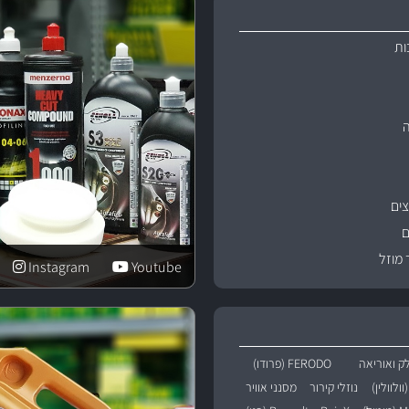
ות
ים
ם
 מוזל
Instagram
Youtube
ק ואוריאה
FERODO (פרודו)
נוזלי קירור
מסנני אוויר