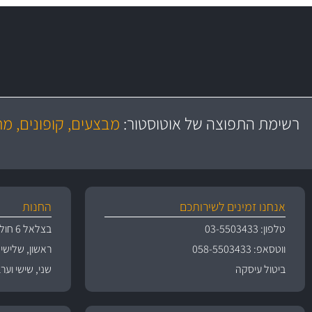
משלוח מהיר
יותר מ- 500 מסנני שמן, אוויר, דלק וקבינה
כותיות במחיר
באמצעות צ'יטה
רשימת התפוצה של אוטוסטור:
מבצעים, קופונים, מ
משלוחים
גרמ
אנחנו זמינים לשירותכם
החנות
טלפון: 03-5503433
בצלאל 6 חולון
ווטסאפ: 058-5503433
ראשון, שלישי, רביעי 
ביטול עיסקה
שני, שישי וערבי חג 09:00