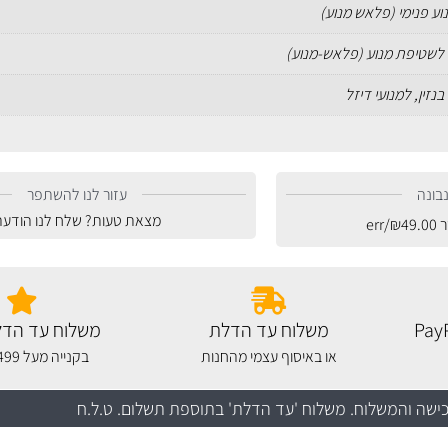
נוע פנימי (פלאש מנוע)
לשטיפת מנוע (פלאש-מנוע)
בנזין, למנועי דיזל
בונה
עזור לנו להשתפר
מצאת טעות? שלח לנו הודעה
ר
49.00
₪
/err
משלוח עד הדלת
משלוח עד הדל
או באיסוף עצמי מהחנות
בקנייה מעל 499 שקלים
כישה והמשלוח
. משלוח 'עד הדלת' בתוספת תשלום. ט.ל.ח