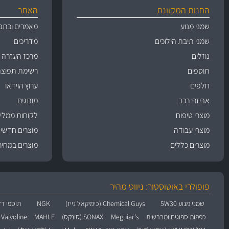
החנות המקוונת
האתר
שמני מנוע
מאמרים וכתב
שמני תיבת הילוכים
מדריכים
נוזלים
מרכז העזרה
תוספים
רשימת תפוצה
חלפים
ערוץ הוידאו
אביזרי רכב
מותגים
מוצרי טיפוח
לקוחות ממליצ
מוצרי עבודה
מוצרים חדשי
מוצרים כללים
מוצרים במחיר
פופולרי באוטוסטור: ניווט מהיר
שמני מנוע 5W30
Chemical Guys (כימיקאל גייז)
NGK
תוספי דל
כפפות ספוגים ומברשות
Meguiar's
SONAX (סונקס)
MAHLE
Valvoline (וולוולין)