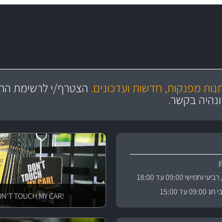
מקצועיות
יותר מ- 400 מוצרי טיפוח לרכב
מחלקת המסננים שלנו עשירה וכוללת מסננים מקוריים ומסננים של MANN ו- MAHLE
ושירות מצויין
בקרו במחלקת מוצרי טיפוח 
תנות מפנקות, חדשות ועדכונים.
הצטרף/י לרשימת התפ
ניה
והי
ונהיה בקשר
.
וחמישי 09:00 עד 18:00
 עד 15:00
!DON'T TOUCH MY CAR