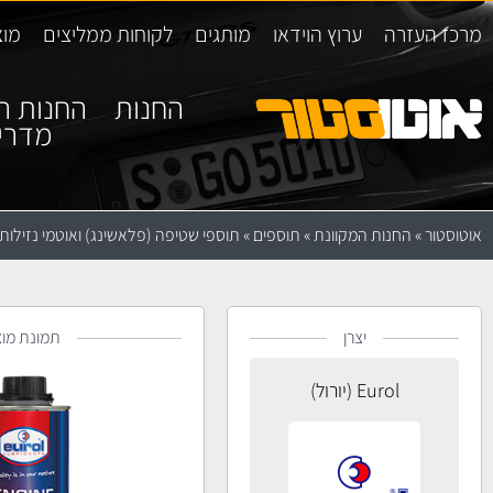
מרכז העזרה
ערוץ הוידאו
מותגים
לקוחות ממליצים
מוצ
החנות
החנות ה
מדרי
אוטוסטור
»
החנות המקוונת
»
תוספים
»
תוספי שטיפה (פלאשינג) ואוטמי נזילות
יצרן
תמונת מוצ
Eurol (יורול)