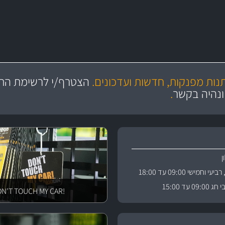
מקצועיות
יותר מ- 400 מוצרי טיפוח לרכב
מחלקת המסננים שלנו עשירה וכוללת מסננים מקוריים ומסננים של MANN ו- MAHLE
ושירות מצויין
בקרו במחלקת מוצרי טיפוח 
תנות מפנקות, חדשות ועדכונים.
הצטרף/י לרשימת התפ
ניה
והי
ונהיה בקשר
.
וחמישי 09:00 עד 18:00
 עד 15:00
!DON'T TOUCH MY CAR