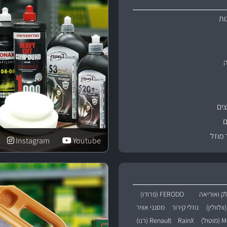
ות
ים
ם
 מוזל
Instagram
Youtube
ק ואוריאה
FERODO (פרודו)
נוזלי קירור
מסנני אוויר
טול)
RainX
Renault (רנו)