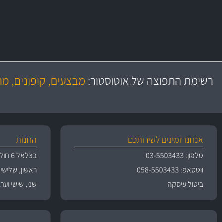
משלוח מהיר
יותר מ- 500 מסנני שמן, אוויר, דלק וקבינה
כותיות במחיר
באמצעות צ'יטה
רשימת התפוצה של אוטוסטור:
מבצעים, קופונים, מ
משלוחים
גרמ
אנחנו זמינים לשירותכם
החנות
טלפון: 03-5503433
בצלאל 6 חולון
ווטסאפ: 058-5503433
ראשון, שלישי, רביעי 
ביטול עיסקה
שני, שישי וערבי חג 09:00