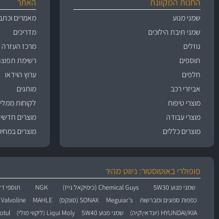
החנות המקוונת
האתר
שמני מנוע
מאמרים וכתב
שמני תיבת הילוכים
מדריכים
נוזלים
מרכז העזרה
תוספים
רשימת תפוצה
חלפים
ערוץ הוידאו
אביזרי רכב
מותגים
מוצרי טיפוח
לקוחות ממליצ
מוצרי עבודה
מוצרים חדשי
מוצרים כללים
מוצרים במחיר
פופולרי באוטוסטור: ניווט מהיר
שמני מנוע 5W30
Chemical Guys (כימיקאל גייז)
NGK
תוספי דל
כפפות ספוגים ומברשות
Meguiar's
SONAX (סונקס)
MAHLE
Valvoline (וולוולין)
HYUNDAI/KIA (יונדאי\קיה)
שמני מנוע 5W40
Liqui Moly (ליקווי מולי)
Motul (מו