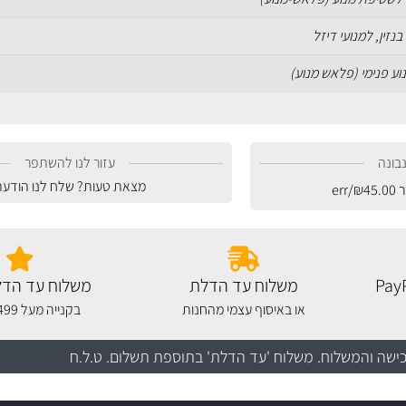
בנזין, למנועי דיזל
נוע פנימי (פלאש מנוע)
בונה
עזור לנו להשתפר
מצאת טעות? שלח לנו הודעה
ר
45.00
₪
/err
משלוח עד הדלת
משלוח עד הדל
או באיסוף עצמי מהחנות
בקנייה מעל 499 שקלים
כישה והמשלוח
. משלוח 'עד הדלת' בתוספת תשלום. ט.ל.ח