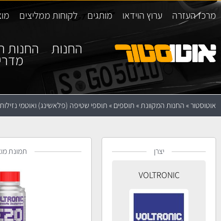
מרכז העזרה
ערוץ הוידאו
מותגים
לקוחות ממליצים
מוצ
החנות
החנות ה
מדרי
אוטוסטור
»
החנות המקוונת
»
תוספים
»
תוספי שטיפה (פלאשינג) ואוטמי נזילות
יצרן
תמונת מוצ
VOLTRONIC