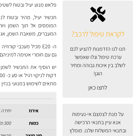
פלאש מנוע יעיל ובטוח לשטיפת מנוע פני
תכשיר יעיל, מהיר ובטוח לנ
המומסים אל תוך השמן ויו
לקראת טיפול לרכב?
המעברים, משאבת השמן, אגן הש
ה- E20 מכיל מעכבי קור
תנו לנו הזדמנות להציע לכם
גם עם חומרי אטימה למיניהם.
ערכת טיפול וגלו שאפשר
לשלב בין איכות גבוהה ומחיר
הוגן!
מתאים לשימוש במנועי בנזין או דיזל עם
לחצו כאן
אירוז
יחידה 
על מנת לצמצם אי-נעימות
אנא עיין
בתנאי הרכישה
כמות
300 מ"ל
ובתנאי המשלוח
שלנו. מומלץ
סוג מוצר
תכשיר 