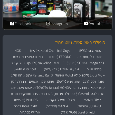
Facebook
Instagram
Youtube
פופולרי באוטוסטור: ניווט מהיר
שמני מנוע 5W30
Chemical Guys (כימיקאל גייז)
NGK
תוספי דלק ואוריאה
FERODO (פרודו)
כפפות ספוגים ומברשות
Meguiar's
SONAX (סונקס)
MAHLE
Valvoline (וולוולין)
נוזלי קירור
מסנני אוויר
HYUNDAI/KIA (יונדאי\קיה)
שמני מנוע 5W40
Liqui Moly (ליקווי מולי)
Motul (מוטול)
RainX
Renault (רנו)
נורות הלוגן
מוצרי ווקס לרכב
שמני מנוע 10W40
תוספי שמן
מצתים
צינורות דלק
מוצרי ניקוי וטיפוח עור ובד
HONDA (הונדה)
TOYOTA (טויוטה)
מסנני שמן
מצתי להט
Castrol (קסטרול)
מגבות, ג'ילדות ומטליות
מחזיקי מפתחות
MANN Filter
מיכלים ומיכלי הקצפה
PHILIPS (פיליפס)
SUBARU (סובארו)
MAZDA (מאזדה)
מוצרי שמפו לרכב
Steel Shield (סטיל שילד)
מחזיקי מפתחות