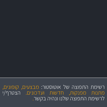
משלוח מהיר
באמצעות צ'יטה
משלוחים
מקצועיות
מחירים
הוגנים
ושירות מצויין
רשימת התפוצה של אוטוסטור:
מבצעים, קופונים,
והיצע מוצרים איכותי
מתנות מפנקות, חדשות ועדכונים.
הצטרף/י
לרשימת התפוצה שלנו ונהיה בקשר
.