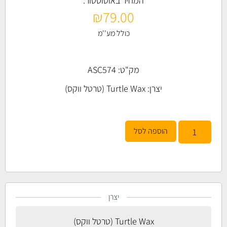
המחיר באוטוסטור:
₪
79.00
כולל מע''מ
מק"ט: ASC574
יצרן:
Turtle Wax (טרטל ווקס)
הוספה לסל
יצרן
Turtle Wax (טרטל ווקס)