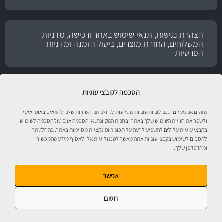
הצהרת נגישות, תנאי שימוש באתר ורכישה, מדניות
המשלוחים, החזרת מוצרים, ביטול הזמנה ומדניות
הפרטיות
הסכמה לקובצי עוגיות
מזהים אנונימיים וטכנולוגיות עוגיות מסייעות לנו ולנותני השירות שלנו להתאים באופן אישי
ולשפר את חוויית השימוש שלך באתר ובחנות המקוונת. אי הסכמה או ביטול הסכמה לשימוש
בקבצי עוגיות עלולים להשפיע לרעה על תכונות ופונקציות מסוימות באתר. בהחלטתך
להסכים לשימוש בקבצי עוגיות אתה מאשר לטכנולוגיות אלו לאסוף מידע מהמכשיר
ומהדפדפן שלך.
טיפול לרכב עם אוטוסטור!
אפשר
חסום
אוטוסטור - ספורט מוטורי, חלקי חילוף, אביזרים, שמנים, נוזלים, חומרי עבודה ומוצרי
טיפוח לרכב. התמונות להמחשה בלבד. ט.ל.ח. מבית
מ.ה אוטומדיה.