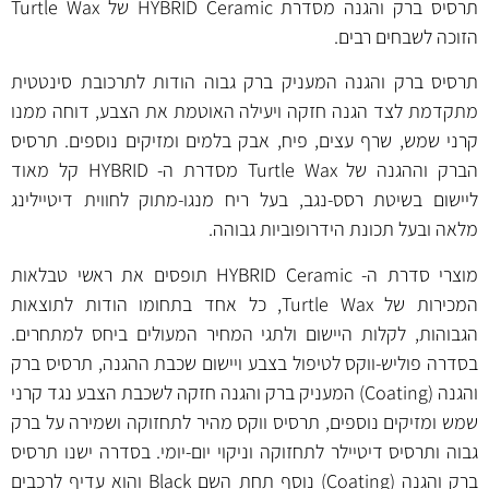
תרסיס ברק והגנה מסדרת HYBRID Ceramic של Turtle Wax
הזוכה לשבחים רבים.
תרסיס ברק והגנה המעניק ברק גבוה הודות לתרכובת סינטטית
מתקדמת לצד הגנה חזקה ויעילה האוטמת את הצבע, דוחה ממנו
קרני שמש, שרף עצים, פיח, אבק בלמים ומזיקים נוספים. תרסיס
הברק וההגנה של Turtle Wax מסדרת ה- HYBRID קל מאוד
ליישום בשיטת רסס-נגב, בעל ריח מנגו-מתוק לחווית דיטיילינג
מלאה ובעל תכונת הידרופוביות גבוהה.
מוצרי סדרת ה- HYBRID Ceramic תופסים את ראשי טבלאות
המכירות של Turtle Wax, כל אחד בתחומו הודות לתוצאות
הגבוהות, לקלות היישום ולתגי המחיר המעולים ביחס למתחרים.
בסדרה פוליש-ווקס לטיפול בצבע ויישום שכבת ההגנה,
תרסיס ברק
והגנה (Coating)
המעניק ברק והגנה חזקה לשכבת הצבע נגד קרני
שמש ומזיקים נוספים,
תרסיס ווקס מהיר
לתחזוקה ושמירה על ברק
גבוה ו
תרסיס דיטיילר
לתחזוקה וניקוי יום-יומי. בסדרה ישנו
תרסיס
ברק והגנה (Coating) נוסף תחת השם Black
והוא עדיף לרכבים