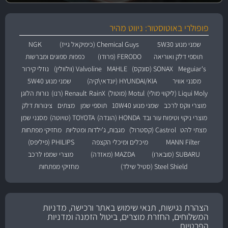
פופולרי באוטוסטור: ניווט מהיר
שמני מנוע 5W30
Chemical Guys (כימיקאל גייז)
NGK
תוספי דלק ואוריאה
FERODO (פרודו)
כפפות ספוגים ומברשות
Meguiar's
SONAX (סונקס)
MAHLE
Valvoline (וולוולין)
נוזלי קירור
מסנני אוויר
HYUNDAI/KIA (יונדאי\קיה)
שמני מנוע 5W40
Liqui Moly (ליקווי מולי)
Motul (מוטול)
RainX
Renault (רנו)
נורות הלוגן
מוצרי ווקס לרכב
שמני מנוע 10W40
תוספי שמן
מצתים
צינורות דלק
מוצרי ניקוי וטיפוח עור ובד
HONDA (הונדה)
TOYOTA (טויוטה)
מסנני שמן
מצתי להט
Castrol (קסטרול)
מגבות, ג'ילדות ומטליות
מחזיקי מפתחות
MANN Filter
מיכלים ומיכלי הקצפה
PHILIPS (פיליפס)
SUBARU (סובארו)
MAZDA (מאזדה)
מוצרי שמפו לרכב
Steel Shield (סטיל שילד)
מחזיקי מפתחות
הצהרת נגישות, תנאי שימוש באתר ורכישה, מדניות
המשלוחים, החזרת מוצרים, ביטול הזמנה ומדניות
הפרטיות