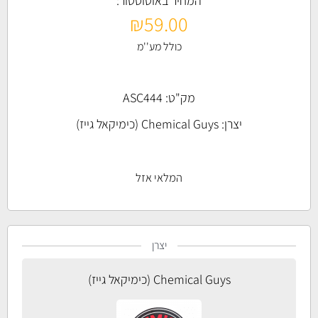
המחיר באוטוסטור:
₪
59.00
כולל מע''מ
מק"ט: ASC444
יצרן:
Chemical Guys (כימיקאל גייז)
המלאי אזל
יצרן
Chemical Guys (כימיקאל גייז)