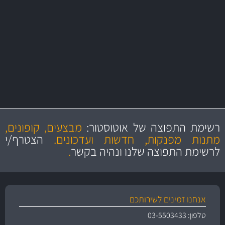
באמצעות צ'יטה
משלוחים
יותר מ- 500 מסנני שמן, אוויר, דלק וקבינה
מחלקת המסננים שלנו עשירה וכוללת מסננים מקוריים ומסננים של MANN
ו- MAHLE גרמניה
מקצועיות
מחירים
הוגנים
ושירות מצויין
רשימת התפוצה של אוטוסטור:
מבצעים, קופונים,
והיצע מוצרים איכותי
מתנות מפנקות, חדשות ועדכונים.
הצטרף/י
לרשימת התפוצה שלנו ונהיה בקשר
.
אנחנו זמינים לשירותכם
טלפון: 03-5503433