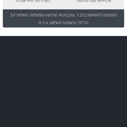
או באיסוף עצמי מהחנות
בקנייה מעל 499 שקלים
התמונות להמחשה בלבד.
עיין בתנאי הרכישה והמשלוח
. משלוח 'עד
הדלת' בתוספת תשלום. ט.ל.ח
משלוח מהיר
באמצעות צ'יטה
משלוחים
יותר מ- 500 מסנני שמן, אוויר, דלק וקבינה
מחלקת המסננים שלנו עשירה וכוללת מסננים מקוריים ומסננים של MANN
ו- MAHLE גרמניה