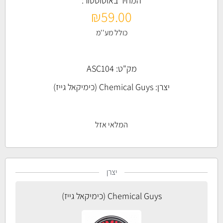
המחיר באוטוסטור:
₪
59.00
כולל מע''מ
מק"ט: ASC104
יצרן:
Chemical Guys (כימיקאל גייז)
המלאי אזל
יצרן
Chemical Guys (כימיקאל גייז)