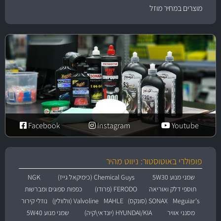
מוצרים במחיר מוזל
Facebook
Instagram
Youtube
פופולרי באוטוסטור: ניווט מהיר
שמני מנוע 5W30
Chemical Guys (כימיקאל גייז)
NGK
תוספי דלק ואוריאה
FERODO (פרודו)
כפפות ספוגים ומברשות
Meguiar's
SONAX (סונקס)
MAHLE
Valvoline (וולוולין)
נוזלי קירור
מסנני אוויר
HYUNDAI/KIA (יונדאי\קיה)
שמני מנוע 5W40