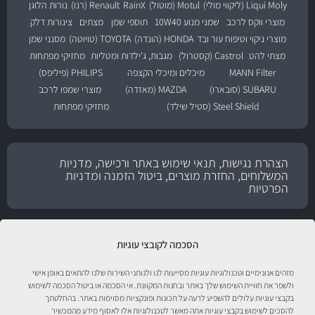
Liqui Moly (ליקווי מולי)
Motul (מוטול)
RainX
Renault (רנו)
נורות הלוגן
מוצרי ווקס לרכב
שמני מנוע 10W40
תוספי שמן
מצתים
צינורות דלק
מוצרי ניקוי וטיפוח עור ובד
HONDA (הונדה)
TOYOTA (טויוטה)
מסנני שמן
מצתי להט
Castrol (קסטרול)
מגבות, ג'ילדות ומטליות
מחזיקי מפתחות
MANN Filter
מיכלים ומיכלי הקצפה
PHILIPS (פיליפס)
SUBARU (סובארו)
MAZDA (מאזדה)
מוצרי שמפו לרכב
Steel Shield (סטיל שילד)
מחזיקי מפתחות
הצהרת נגישות, תנאי שימוש באתר ורכישה, מדניות
המשלוחים, החזרת מוצרים, ביטול הזמנה ומדניות
הפרטיות
הסכמה לקובצי עוגיות
מזהים אנונימיים וטכנולוגיות עוגיות מסייעות לנו ולנותני השירות שלנו להתאים באופן אישי
ולשפר את חוויית השימוש שלך באתר ובחנות המקוונת. אי הסכמה או ביטול הסכמה לשימוש
בקבצי עוגיות עלולים להשפיע לרעה על תכונות ופונקציות מסוימות באתר. בהחלטתך
להסכים לשימוש בקבצי עוגיות אתה מאשר לטכנולוגיות אלו לאסוף מידע מהמכשיר