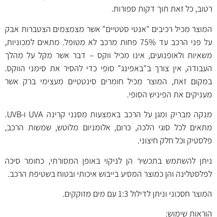
רטוב, כל זאת תוך דקות ספורות.
המוצר מכיל רכיבים "אנטי סטטיים" אשר מצמצמים הצטברות אבק
על פני הרכב עד 75% פחות מרכב לא מטופל. מתאים למכוניות,
משאיות ולאופנועים, אינו מכיל ווקס – דבר אשר מקל על מהלך
העבודה, אין צורך ב"באפינג" סופי כדי להסיר את סימני הווקס.
במקום זאת, המוצר מכיל חומרים סינטטיים מעצימי ברק אשר
מעניקים את הפיניש הסופי.
מנקה מבריק ומגן על הרכב באמצעות מסנני קרינה UVA ו-UVB.
מתאים לכל סוגי הלכה, כרום, אלומניום מלוטש, שמשות הרכב,
פלסטיק וכל חלק חיצוני.
ניתן להשתמש בתכשיר הן לניקוי באופן המסורתי, כחומר סיכה
לפלסטלינה והן כמוצר המסיע בייבוש איכותי ובטוח בשטיפת הרכב.
המוצר חסכוני וניתן לדילול 1:3 עם מים מזוקקים.
הוראות שימוש: